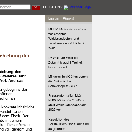
| FOLGE UNS:
Lies mich - Wichtig!
MUNV: Ministerien warnen
vor erhöhter
Waldbrandgefahr und
zunehmenden Schäden im
Wald
chiebung der
DFWR: Der Wald der
Zukunft braucht Freiheit,
keine Fesseln
hiebung des
 weiteres Jahr
Mit vereinten Kräften gegen
Prof. Andreas
die Afrikanische
Schweinepest (ASP)!
ungsbeginns der
offenen
Presseinformation MLV
schon als
NRW: Ministerin Gorißen
stellt Waldzustandsbericht
konkrete inhaltliche
2025 vor
wendet. Unser
f dem Tisch. Der
Resolution des
nte mit einem
Forstausschusses: alle sind
iko. Dieser Ansatz
aufgefordert!
ng voll gerecht und