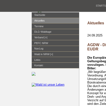
STARTS
Startseite
Aktuelles
Aktuelles
Termine
DLG-Waldtage
24.09.2025
Verband [+]
PEFC NRW
AGDW - Di
EUDR
NavLog
Wald in NRW [+]
Die Europäi
Links
Geltungsbeg
vorzulegen. 
Kontakt
Bitter:
„Wir begrüße
Verordnung. 
Umsetzungsfr
Bürokratiemo
Die durch ein
Änderungen a
Konzept für e
Dreh- und Ang
Verzicht auf 
wird den Ziel