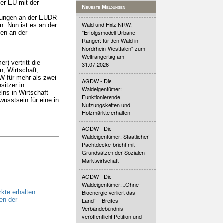
der EU mit der
Neueste Meldungen
erungen an der EUDR
Wald und Holz NRW:
. Nun ist es an der
"Erfolgsmodell Urbane
en an der
Ranger: für den Wald in
Nordrhein-Westfalen" zum
Weltrangertag am
) vertritt die
31.07.2026
, Wirtschaft,
DW für mehr als zwei
AGDW - Die
sitzer in
Waldeigentümer:
lns in Wirtschaft
Funktionierende
usstsein für eine in
Nutzungsketten und
Holzmärkte erhalten
AGDW - Die
Waldeigentümer: Staatlicher
Pachtdeckel bricht mit
Grundsätzen der Sozialen
Marktwirtschaft
AGDW - Die
Waldeigentümer: „Ohne
kte erhalten
Bioenergie verliert das
en der
Land“ – Breites
Verbändebündnis
veröffentlicht Petition und