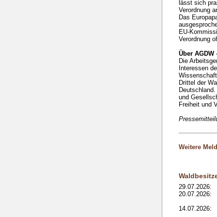
lässt sich pr
Verordnung an
Das Europapa
ausgesproche
EU-Kommissio
Verordnung o
Über AGDW –
Die Arbeitsge
Interessen de
Wissenschaft 
Drittel der W
Deutschland. 
und Gesellsch
Freiheit und V
Pressemittei
Weitere Mel
Waldbesitz
29.07.2026:
20.07.2026:
14.07.2026: