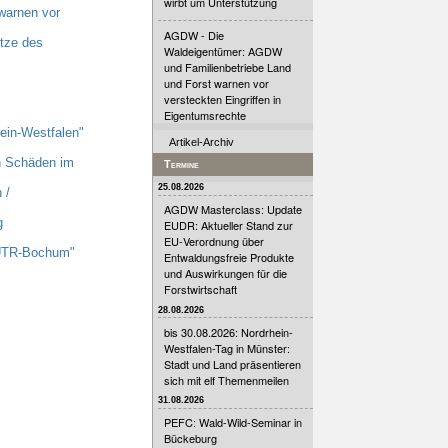
wirbt um Unterstützung
warnen vor
AGDW - Die
tze des
Waldeigentümer: AGDW
und Familienbetriebe Land
und Forst warnen vor
versteckten Eingriffen in
Eigentumsrechte
ein-Westfalen"
Artikel-Archiv
n Schäden im
Termine
25.08.2026
 /
AGDW Masterclass: Update
g
EUDR: Aktueller Stand zur
EU-Verordnung über
 UTR-Bochum"
Entwaldungsfreie Produkte
und Auswirkungen für die
Forstwirtschaft
28.08.2026
bis 30.08.2026: Nordrhein-
Westfalen-Tag in Münster:
Stadt und Land präsentieren
sich mit elf Themenmeilen
31.08.2026
PEFC: Wald-Wild-Seminar in
Bückeburg