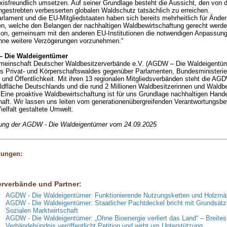
axisfreundlich umsetzen. Auf seiner Grundlage besteht die Aussicht, den von 
gestrebten verbesserten globalen Waldschutz tatsächlich zu erreichen.
rlament und die EU-Mitgliedstaaten haben sich bereits mehrheitlich für Änd
n, welche den Belangen der nachhaltigen Waldbewirtschaftung gerecht werden
n, gemeinsam mit den anderen EU-Institutionen die notwendigen Anpassung
hne weitere Verzögerungen vorzunehmen.“
 Die Waldeigentümer
meinschaft Deutscher Waldbesitzerverbände e.V. (AGDW – Die Waldeigentümer
s Privat- und Körperschaftswaldes gegenüber Parlamenten, Bundesministerien
und Öffentlichkeit. Mit ihren 13 regionalen Mitgliedsverbänden steht die AG
aldfläche Deutschlands und die rund 2 Millionen Waldbesitzerinnen und Waldbe
Eine proaktive Waldbewirtschaftung ist für uns Grundlage nachhaltigen Hande
aft. Wir lassen uns leiten vom generationenübergreifenden Verantwortungsbew
ielfalt gestaltete Umwelt.
lung der AGDW - Die Waldeigentümer vom 24.09.2025
dungen:
erverbände und Partner:
AGDW - Die Waldeigentümer: Funktionierende Nutzungsketten und Holzmär
AGDW - Die Waldeigentümer: Staatlicher Pachtdeckel bricht mit Grundsätz
Sozialen Marktwirtschaft
AGDW - Die Waldeigentümer: „Ohne Bioenergie verliert das Land“ – Breites
Verbändebündnis veröffentlicht Petition und wirbt um Unterstützung