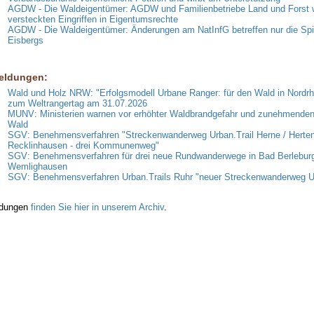
AGDW - Die Waldeigentümer: AGDW und Familienbetriebe Land und Forst 
versteckten Eingriffen in Eigentumsrechte
AGDW - Die Waldeigentümer: Änderungen am NatInfG betreffen nur die Spi
Eisbergs
eldungen:
Wald und Holz NRW: "Erfolgsmodell Urbane Ranger: für den Wald in Nordrh
zum Weltrangertag am 31.07.2026
MUNV: Ministerien warnen vor erhöhter Waldbrandgefahr und zunehmende
Wald
SGV: Benehmensverfahren "Streckenwanderweg Urban.Trail Herne / Herten
Recklinhausen - drei Kommunenweg"
SGV: Benehmensverfahren für drei neue Rundwanderwege in Bad Berlebur
Wemlighausen
SGV: Benehmensverfahren Urban.Trails Ruhr "neuer Streckenwanderweg
ldungen
finden Sie hier in unserem Archiv
.