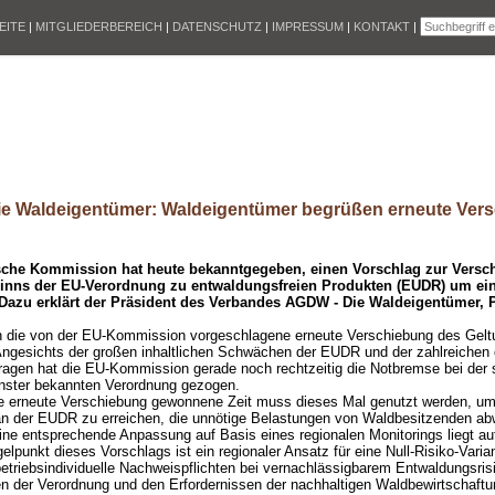
EITE
|
MITGLIEDERBEREICH
|
DATENSCHUTZ
|
IMPRESSUM
|
KONTAKT
|
e Waldeigentümer: Waldeigentümer begrüßen erneute Vers
sche Kommission hat heute bekanntgegeben, einen Vorschlag zur Versc
inns der EU-Verordnung zu entwaldungsfreien Produkten (EUDR) um ein
Dazu erklärt der Präsident des Verbandes AGDW - Die Waldeigentümer, 
n die von der EU-Kommission vorgeschlagene erneute Verschiebung des Gelt
Angesichts der großen inhaltlichen Schwächen der EUDR und der zahlreichen 
agen hat die EU-Kommission gerade noch rechtzeitig die Notbremse bei der 
nster bekannten Verordnung gezogen.
e erneute Verschiebung gewonnene Zeit muss dieses Mal genutzt werden, um 
n der EUDR zu erreichen, die unnötige Belastungen von Waldbesitzenden ab
ine entsprechende Anpassung auf Basis eines regionalen Monitorings liegt au
elpunkt dieses Vorschlags ist ein regionaler Ansatz für eine Null-Risiko-Varia
betriebsindividuelle Nachweispflichten bei vernachlässigbarem Entwaldungsris
en der Verordnung und den Erfordernissen der nachhaltigen Waldbewirtschaftu