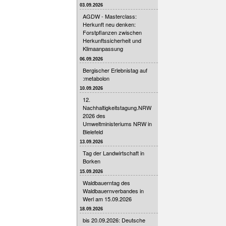
03.09.2026
AGDW - Masterclass:
Herkunft neu denken:
Forstpflanzen zwischen
Herkunftssicherheit und
Klimaanpassung
06.09.2026
Bergischer Erlebnistag auf
:metabolon
10.09.2026
12.
Nachhaltigkeitstagung.NRW
2026 des
Umweltministeriums NRW in
Bielefeld
13.09.2026
Tag der Landwirtschaft in
Borken
15.09.2026
Waldbauerntag des
Waldbauernverbandes in
Werl am 15.09.2026
18.09.2026
bis 20.09.2026: Deutsche