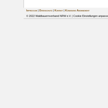
Impressum
|
Datenschutz
|
Kontakt
|
Kündigung Abonnement
© 2022 Waldbauernverband NRW e.V. |
Cookie Einstellungen anpass