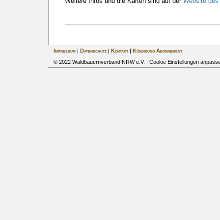
Weitere Infos und die Karten sind auf der
Website de
Impressum
|
Datenschutz
|
Kontakt
|
Kündigung Abonnement
© 2022 Waldbauernverband NRW e.V. |
Cookie Einstellungen anpass