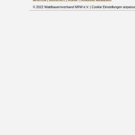
Impressum
|
Datenschutz
|
Kontakt
|
Kündigung Abonnement
© 2022 Waldbauernverband NRW e.V. |
Cookie Einstellungen anpass