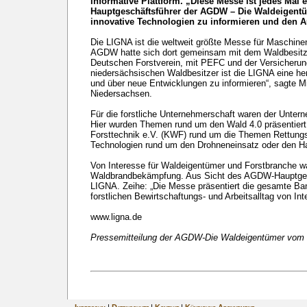
informative Plattform. „Diese Messe ist jedes Mal 
Hauptgeschäftsführer der AGDW – Die Waldeigentü
innovative Technologien zu informieren und den 
Die LIGNA ist die weltweit größte Messe für Maschine
AGDW hatte sich dort gemeinsam mit dem Waldbesitz
Deutschen Forstverein, mit PEFC und der Versicherung
niedersächsischen Waldbesitzer ist die LIGNA eine h
und über neue Entwicklungen zu informieren“, sagte M
Niedersachsen.
Für die forstliche Unternehmerschaft waren der Unter
Hier wurden Themen rund um den Wald 4.0 präsentiert.
Forsttechnik e.V. (KWF) rund um die Themen Rettungsp
Technologien rund um den Drohneneinsatz oder den H
Von Interesse für Waldeigentümer und Forstbranche war
Waldbrandbekämpfung. Aus Sicht des AGDW-Hauptgeschä
LIGNA. Zeihe: „Die Messe präsentiert die gesamte Ban
forstlichen Bewirtschaftungs- und Arbeitsalltag von Int
www.ligna.de
Pressemitteilung der AGDW-Die Waldeigentümer vom 