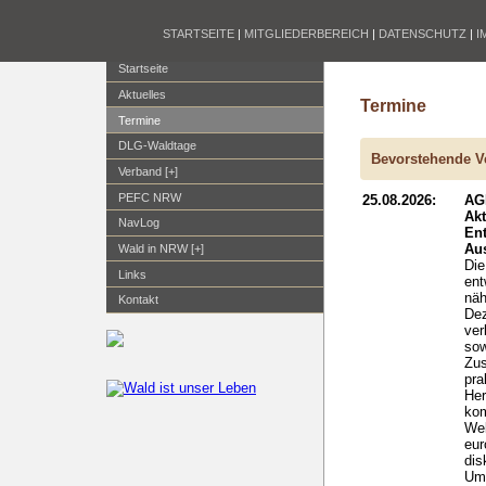
STARTSEITE
|
MITGLIEDERBEREICH
|
DATENSCHUTZ
|
I
Startseite
Aktuelles
Termine
Termine
DLG-Waldtage
Bevorstehende V
Verband [+]
PEFC NRW
25.08.2026:
AG
Ak
NavLog
En
Aus
Wald in NRW [+]
Die
Links
ent
näh
Kontakt
Dez
ver
sow
Zus
pra
Her
kom
Wel
eur
dis
Um