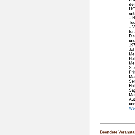
de
LIG
ent
– N
Tec
– V
fer
Die
und
197
Ja
Me
Hol
Mes
Sie
Pri
Mas
Ser
Hol
Säg
Ma
Aut
und
Wei
Beendete Veransta