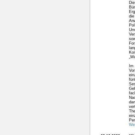
Die
Bün
Erg
die
Anw
Pol
Umw
Ver
sow
For
lan
Kom
„Wa
Im 
Vor
ein
fü
Ses
Gel
fac
Nac
dan
ver
The
ein
Per
Wei