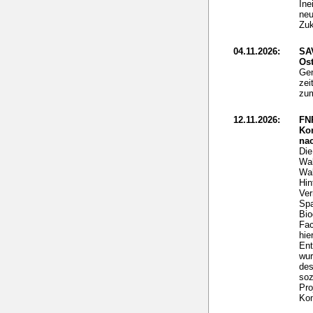
Ine
neu
Zuk
04.11.2026:
SA
Ost
Gen
zei
zum
12.11.2026:
FN
Ko
nac
Die
Wal
Wal
Hin
Ver
Spa
Bio
Fac
hie
Ent
wur
des
soz
Pro
Kom