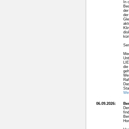
In 
Bed
der
der
Gle
akt
Kl
dis
kün
Sem
Mec
Un
LI
die
geh
Wer
Ra
Das
Sta
Wei
06.09.2026:
Ber
Der
fin
Ber
Hom