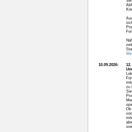
Ver
Abf
Kre
Auc
sic
Pro
For
Näh
zei
Sta
Wei
10.09.2026:
12
Um
Lok
Für
mit
zu 
Sie
Pro
Me
spa
Ob 
vor
möc
ab
sow