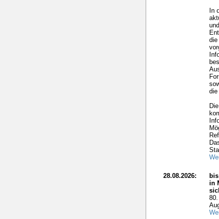
In 
akt
und
Ent
die
vo
Inf
bes
Aus
For
sow
die
Die
kom
Inf
Mög
Ref
Das
Sta
Wei
28.08.2026:
bis
in 
si
80.
Aug
Wei