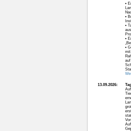
• E
La
Nac
• B
Ins
• T
aus
Pro
• E
„Be
• G
mit
Ra
auf
Sc
Sta
Wei
13.09.2026:
Tag
Auf
Tie
ern
Lan
gro
ers
sta
Vor
Auf
Gep