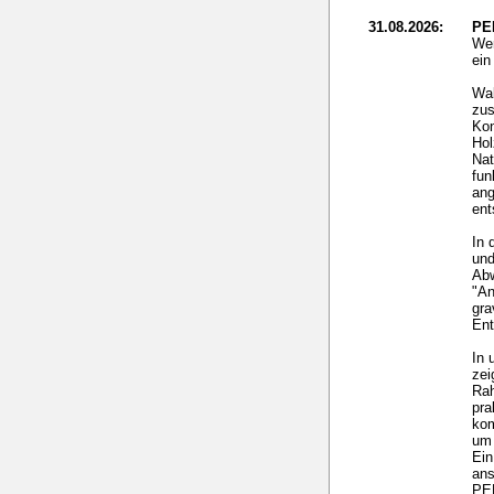
31.08.2026:
PE
Wer
ei
Wal
zus
Kon
Hol
Nat
fun
ang
ent
In 
und
Ab
"An
gra
Ent
In 
zei
Rah
pra
ko
um 
Ein
ans
PEF