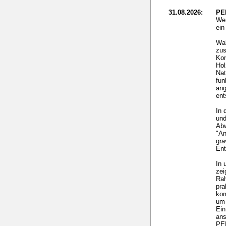
31.08.2026:
PE
Wer
ei
Wal
zus
Kon
Hol
Nat
fun
ang
ent
In 
und
Ab
"An
gra
Ent
In 
zei
Rah
pra
ko
um 
Ein
ans
PEF