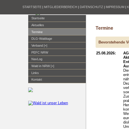
STARTSEITE
|
MITGLIEDERBEREICH
|
DATENSCHUTZ
|
IMPRESSUM
|
Startseite
Aktuelles
Termine
Termine
DLG-Waldtage
Bevorstehende V
Verband [+]
PEFC NRW
25.08.2026:
AG
Ak
NavLog
En
Aus
Wald in NRW [+]
Die
Links
ent
näh
Kontakt
Dez
ver
sow
Zus
pra
Her
kom
Wel
eur
dis
Um