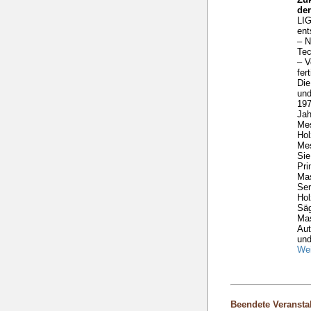
de
LIG
ent
– N
Tec
– V
fer
Die
und
197
Ja
Me
Hol
Mes
Sie
Pri
Mas
Ser
Hol
Säg
Ma
Aut
und
Wei
Beendete Veransta