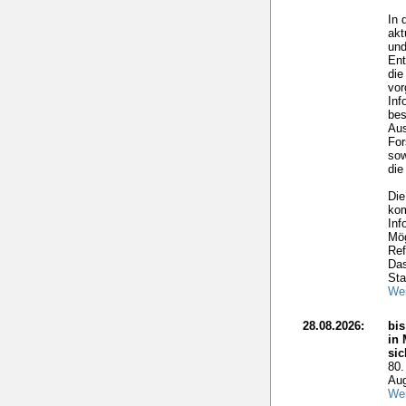
In 
akt
und
Ent
die
vo
Inf
bes
Aus
For
sow
die
Die
kom
Inf
Mög
Ref
Das
Sta
Wei
28.08.2026:
bis
in 
si
80.
Aug
Wei