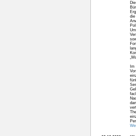
Die
Bün
Erg
die
Anw
Pol
Umw
Ver
sow
For
lan
Kom
„Wa
Im 
Vor
ein
fü
Ses
Gel
fac
Nac
dan
ver
The
ein
Per
Wei