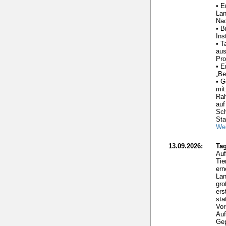
• E
La
Nac
• B
Ins
• T
aus
Pro
• E
„Be
• G
mit
Ra
auf
Sc
Sta
Wei
13.09.2026:
Tag
Auf
Tie
ern
Lan
gro
ers
sta
Vor
Auf
Gep