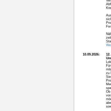
Ver
Abf
Kre
Auc
sic
Pro
For
Näh
zei
Sta
Wei
10.09.2026:
12
Um
Lok
Für
mit
zu 
Sie
Pro
Me
spa
Ob 
vor
möc
ab
sow