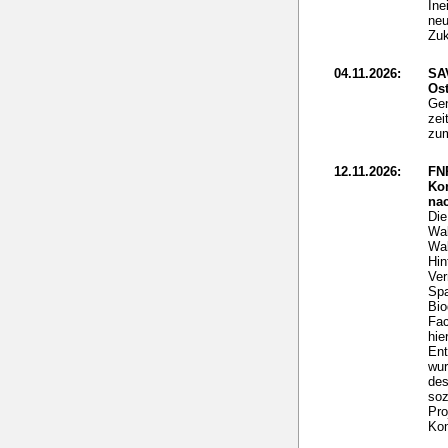
Ine
neu
Zuk
04.11.2026:
SA
Ost
Gen
zei
zum
12.11.2026:
FN
Ko
nac
Die
Wal
Wal
Hin
Ver
Spa
Bio
Fac
hie
Ent
wur
des
soz
Pro
Kom