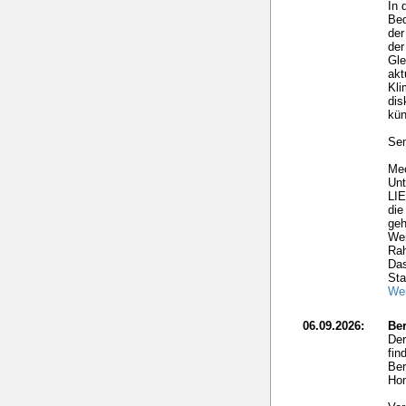
In 
Bed
der
der
Gle
akt
Kl
dis
kün
Sem
Mec
Un
LI
die
geh
Wer
Ra
Das
Sta
Wei
06.09.2026:
Ber
Der
fin
Ber
Hom