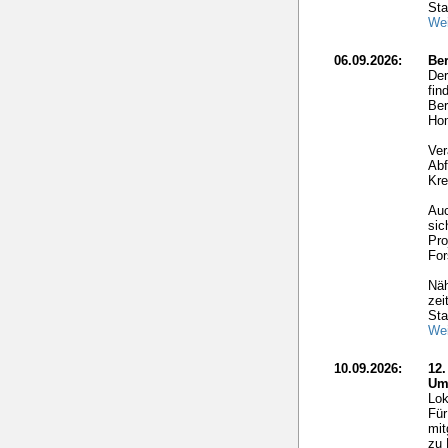
Sta
Wei
06.09.2026:
Ber
Der
fin
Ber
Hom
Ver
Abf
Kre
Auc
sic
Pro
For
Näh
zei
Sta
Wei
10.09.2026:
12
Um
Lok
Für
mit
zu 