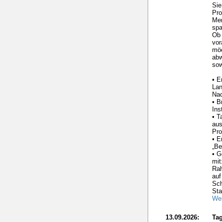
Sie
Pro
Me
spa
Ob 
vor
möc
ab
sow
• E
La
Nac
• B
Ins
• T
aus
Pro
• E
„Be
• G
mit
Ra
auf
Sc
Sta
Wei
13.09.2026:
Tag