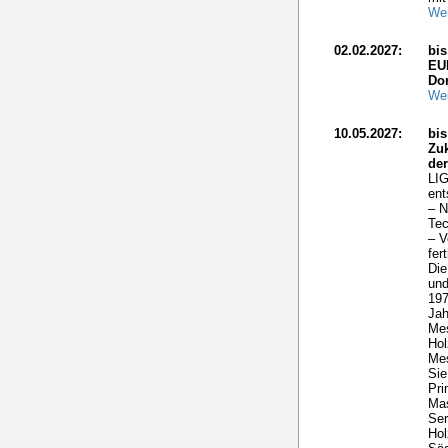
Wei
02.02.2027:
bi
EU
Do
Wei
10.05.2027:
bis
Zuk
de
LIG
ent
– N
Tec
– V
fer
Die
und
197
Ja
Me
Hol
Mes
Sie
Pri
Mas
Ser
Hol