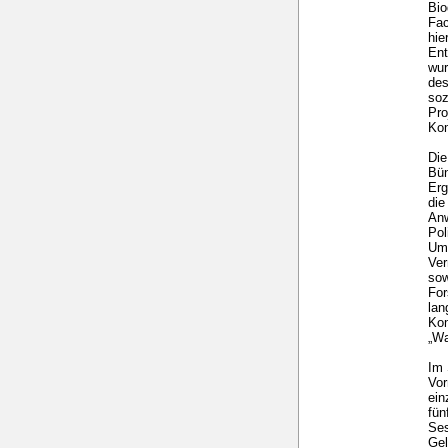
Bio
Fac
hie
Ent
wur
des
soz
Pro
Kom
Die
Bün
Erg
die
Anw
Pol
Umw
Ver
sow
For
lan
Kom
„Wa
Im 
Vor
ein
fü
Ses
Gel