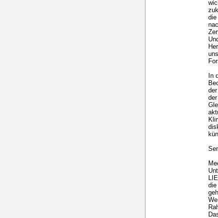
wic
zuk
die
nac
Zer
Und
Her
uns
For
In 
Bed
der
der
Gle
akt
Kl
dis
kün
Sem
Mec
Un
LI
die
geh
Wer
Ra
Das