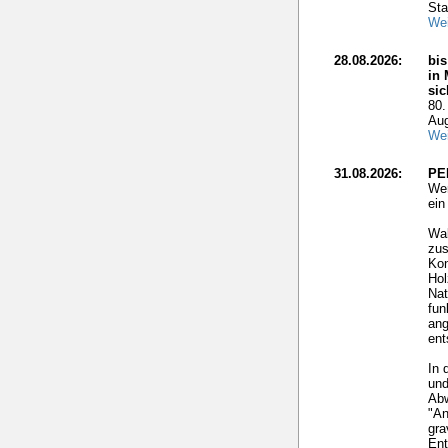
Sta
Wei
28.08.2026:
bis
in 
si
80.
Aug
Wei
31.08.2026:
PE
Wer
ei
Wal
zus
Kon
Hol
Nat
fun
ang
ent
In 
und
Ab
"An
gra
Ent