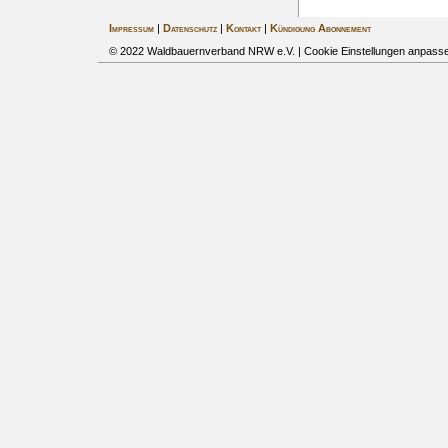
Impressum
|
Datenschutz
|
Kontakt
|
Kündigung Abonnement
© 2022 Waldbauernverband NRW e.V. |
Cookie Einstellungen anpass