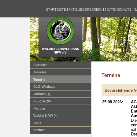
STARTSEITE
|
MITGLIEDERBEREICH
|
DATENSCHUTZ
|
I
Startseite
Aktuelles
Termine
Termine
DLG-Waldtage
Bevorstehende V
Verband [+]
PEFC NRW
25.08.2026:
AG
Ak
NavLog
En
Aus
Wald in NRW [+]
Die
Links
ent
näh
Kontakt
Dez