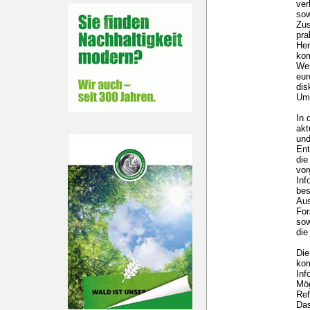
ver
sow
Zus
pra
Her
kom
Wel
eur
dis
Um
In 
akt
und
Ent
die
vo
Inf
bes
Aus
For
sow
die
Die
kom
Inf
Mög
Ref
Das