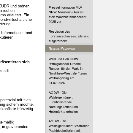
r EUDR und ordnen
Presseinformation MLV
chnischen
NRW: Ministerin Gorißen
s erläutert. Ein
stellt Waldzustandsbericht
orstwirtschaftliche
2025 vor
etzung.
Resolution des
 Informationsstand
Forstausschusses: alle sind
kutieren.
aufgefordert!
Neueste Meldungen
Wald und Holz NRW:
räsentieren sich
"Erfolgsmodell Urbane
Ranger: für den Wald in
stadt
Nordrhein-Westfalen" zum
Weltrangertag am
31.07.2026
AGDW - Die
Waldeigentümer:
otenzial mit sich.
Funktionierende
ung sichern möchte,
Nutzungsketten und
onflikte frühzeitig
Holzmärkte erhalten
AGDW - Die
gelmäßig
Waldeigentümer: Staatlicher
 in gravierenden
Pachtdeckel bricht mit