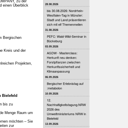
COMPANY, zu der
28.08.2026
d einen Überblick
bis 30.08.2026: Nordrhein-
Westfalen-Tag in Münster:
Stadt und Land präsentieren
sich mit elf Themenmeilen
31.08.2026
PEFC: Wald-Wild-Seminar in
um Bergischen
Bückeburg
03.09.2026
he Kreis und der
AGDW - Masterclass:
Herkunft neu denken:
Forstpflanzen zwischen
lreichen Projekten,
Herkunftssicherheit und
Klimaanpassung
06.09.2026
Bergischer Erlebnistag auf
:metabolon
10.09.2026
 Bielefeld
12.
n bis zu
Nachhaltigkeitstagung.NRW
2026 des
 jede Menge Raum um
Umweltministeriums NRW in
Bielefeld
ernen möchten – Sie
13.09.2026
iten zur