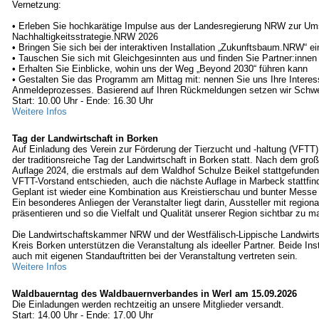
Vernetzung:
• Erleben Sie hochkarätige Impulse aus der Landesregierung NRW zur Um
Nachhaltigkeitsstrategie.NRW 2026
• Bringen Sie sich bei der interaktiven Installation „Zukunftsbaum.NRW“ ei
• Tauschen Sie sich mit Gleichgesinnten aus und finden Sie Partner:innen 
• Erhalten Sie Einblicke, wohin uns der Weg „Beyond 2030“ führen kann
• Gestalten Sie das Programm am Mittag mit: nennen Sie uns Ihre Inter
Anmeldeprozesses. Basierend auf Ihren Rückmeldungen setzen wir Schw
Start: 10.00 Uhr - Ende: 16.30 Uhr
Weitere Infos
Tag der Landwirtschaft in Borken
Auf Einladung des Verein zur Förderung der Tierzucht und -haltung (VFTT)
der traditionsreiche Tag der Landwirtschaft in Borken statt. Nach dem groß
Auflage 2024, die erstmals auf dem Waldhof Schulze Beikel stattgefunden 
VFTT-Vorstand entschieden, auch die nächste Auflage in Marbeck stattfin
Geplant ist wieder eine Kombination aus Kreistierschau und bunter Messe 
Ein besonderes Anliegen der Veranstalter liegt darin, Aussteller mit region
präsentieren und so die Vielfalt und Qualität unserer Region sichtbar zu m
Die Landwirtschaftskammer NRW und der Westfälisch-Lippische Landwirt
Kreis Borken unterstützen die Veranstaltung als ideeller Partner. Beide Ins
auch mit eigenen Standauftritten bei der Veranstaltung vertreten sein.
Weitere Infos
Waldbauerntag des Waldbauernverbandes in Werl am 15.09.2026
Die Einladungen werden rechtzeitig an unsere Mitglieder versandt.
Start: 14.00 Uhr - Ende: 17.00 Uhr