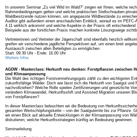
In unserem Seminar „Zu viel Wild im Wald?“ zeigen wir Ihnen, welche rech
Rahmenbedingungen gelten und welche praktischen Stellschrauben priva
Waldbesitzende nutzen können, um angepasste Wildbestände zu erreichen
Auditor gibt außerdem einen anschaulichen Einblick, worauf es im PEFC‑A
4.11 wirklich ankommt und welche Aspekte in der Praxis oft entscheidend
Beispiele aus der forstlichen Praxis machen konkrete Lösungswege sichtb
Vertreterinnen und Vertreter der Jägerschaft sind ebenfalls herzlich wil
greifen wir verschiedene jagdliche Perspektiven auf, um einen breit angele
Austausch zwischen allen Beteiligten zu ermöglichen.
Start: 09.30 Uhr - Ende: 16.00 Uhr
Weitere Infos
AGDW - Masterclass: Herkunft neu denken: Forstpflanzen zwischen He
und Klimaanpassung
Die Wahl des richtigen Forstvermehrungsguts zählt zu den wichtigsten En
zukunftsfähige Wälder. Doch wie lässt sich die Herkunft von Saatgut und 
nachvollziehen? Welche Rolle spielen Zertifizierungen und gesetzliche Vo
verändern Klimawandel, Herkunftsshift und Assisted Migration unseren Bli
von Forstpflanzen?
In dieser Masterclass beleuchten wir die Bedeutung von Herkunftssicherhei
gesamten Wertschöpfungskette – von der Saatguternte bis zur Pflanze. Gl
wir einen Blick auf aktuelle Entwicklungen in der Klimaanpassung von Wä
diskutieren, welche Herkunftsstrategien künftig an Bedeutung gewinnen.
Seminarleitung