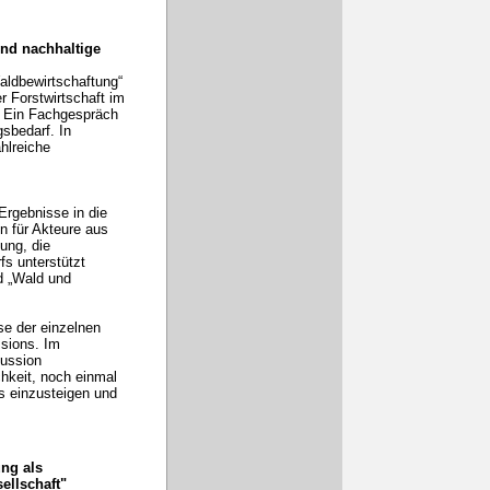
nd nachhaltige
aldbewirtschaftung“
r Forstwirtschaft im
. Ein Fachgespräch
gsbedarf. In
hlreiche
Ergebnisse in die
n für Akteure aus
ung, die
fs unterstützt
d „Wald und
se der einzelnen
ssions. Im
kussion
hkeit, noch einmal
s einzusteigen und
ng als
sellschaft"