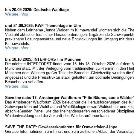
bis 20.09.2026: Deutsche Waldtage
Weitere Infos
und 24.09.2026: KWF-Thementage in Ulm
Neben dem Leitthema ‚Junge Wälder im Klimawandel‘ widmen sich die Th
Vielzahl aktueller forstlicher Herausforderungen. Ergänzende Schwerpunkt
praxisnahe Lösungsansätze und neue Entwicklungen im Umgang mit den 
Klimawandels.
Weitere Infos
bis 18.10.2025: INTERFORST in München
Die nächste INTERFORST findet vom 15. bis 18. Oktober 2026 auf dem 
München statt. Mit der Verlegung vom traditionellen Juli-Termin in den Her
München dem Wunsch großer Teile der Branche. Gleichzeitig wurden die 
angepasst und die Preisstruktur stabil gehalten, um optimale Bedingungen 
Besucher zu schaffen.
Weitere Infos
Save the date: 17. Arnsberger Waldforum "Fitte Bäume, coole Wälder
Das Arnsberger Waldforum 2026 beleuchtet die Herausforderungen des Kl
Schwerpunkten auf Waldbau und Waldökologie sowie Waldschutz und zeig
abschließenden Panel, wie das Ineinandergreifen verschiedener Diszipline
Waldentwicklung und die Zukunft des Waldes eröffnen kann.
SAVE THE DATE: Gewässerkonferenz für Ostwestfalen-Lippe
Genaue Informationen zum Inhalt und zum zeitlichen Ablauf der Veranstal