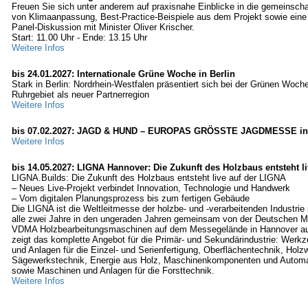
Freuen Sie sich unter anderem auf praxisnahe Einblicke in die gemeinsch
von Klimaanpassung, Best-Practice-Beispiele aus dem Projekt sowie eine
Panel-Diskussion mit Minister Oliver Krischer.
Start: 11.00 Uhr - Ende: 13.15 Uhr
Weitere Infos
bis 24.01.2027: Internationale Grüne Woche in Berlin
Stark in Berlin: Nordrhein-Westfalen präsentiert sich bei der Grünen Woc
Ruhrgebiet als neuer Partnerregion
Weitere Infos
bis 07.02.2027: JAGD & HUND – EUROPAS GRÖSSTE JAGDMESSE in
Weitere Infos
bis 14.05.2027: LIGNA Hannover: Die Zukunft des Holzbaus entsteht l
LIGNA.Builds: Die Zukunft des Holzbaus entsteht live auf der LIGNA
– Neues Live-Projekt verbindet Innovation, Technologie und Handwerk
– Vom digitalen Planungsprozess bis zum fertigen Gebäude
Die LIGNA ist die Weltleitmesse der holzbe- und -verarbeitenden Industrie 
alle zwei Jahre in den ungeraden Jahren gemeinsam von der Deutschen 
VDMA Holzbearbeitungsmaschinen auf dem Messegelände in Hannover aus
zeigt das komplette Angebot für die Primär- und Sekundärindustrie: Werk
und Anlagen für die Einzel- und Serienfertigung, Oberflächentechnik, Holzw
Sägewerkstechnik, Energie aus Holz, Maschinenkomponenten und Automa
sowie Maschinen und Anlagen für die Forsttechnik.
Weitere Infos