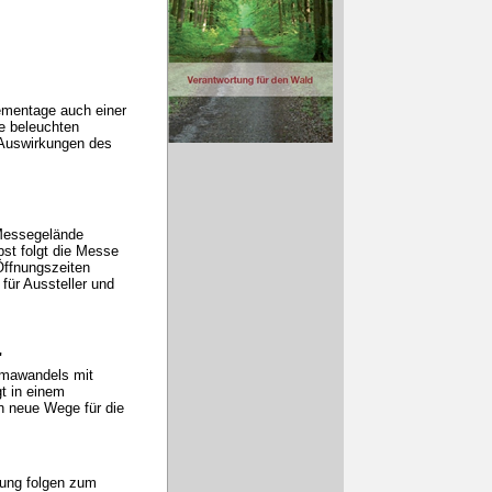
ementage auch einer
e beleuchten
Auswirkungen des
Messegelände
bst folgt die Messe
Öffnungszeiten
für Aussteller und
"
imawandels mit
t in einem
n neue Wege für die
tung folgen zum