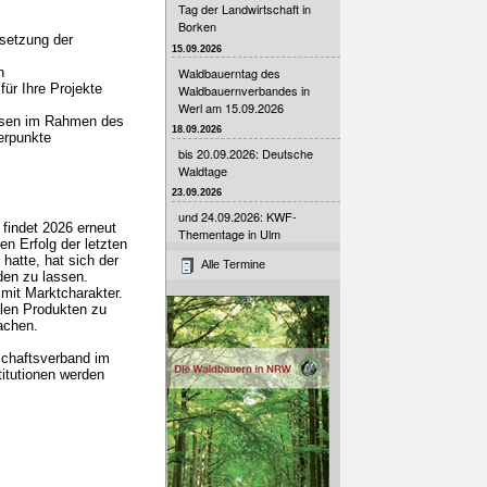
Tag der Landwirtschaft in
Borken
setzung der
15.09.2026
n
Waldbauerntag des
für Ihre Projekte
Waldbauernverbandes in
Werl am 15.09.2026
essen im Rahmen des
18.09.2026
erpunkte
bis 20.09.2026: Deutsche
Waldtage
23.09.2026
und 24.09.2026: KWF-
 findet 2026 erneut
Thementage in Ulm
en Erfolg der letzten
hatte, hat sich der
Alle Termine
den zu lassen.
mit Marktcharakter.
alen Produkten zu
achen.
schaftsverband im
titutionen werden