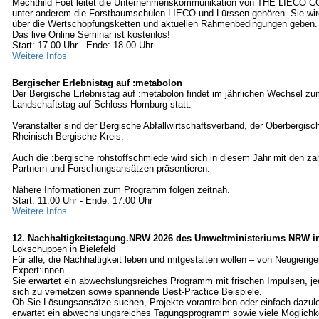
Mechthild Foet leitet die Unternehmenskommunikation von THE LIECO 
unter anderem die Forstbaumschulen LIECO und Lürssen gehören. Sie wir
über die Wertschöpfungsketten und aktuellen Rahmenbedingungen geben.
Das live Online Seminar ist kostenlos!
Start: 17.00 Uhr - Ende: 18.00 Uhr
Weitere Infos
Bergischer Erlebnistag auf :metabolon
Der Bergische Erlebnistag auf :metabolon findet im jährlichen Wechsel z
Landschaftstag auf Schloss Homburg statt.
Veranstalter sind der Bergische Abfallwirtschaftsverband, der Oberbergisc
Rheinisch-Bergische Kreis.
Auch die :bergische rohstoffschmiede wird sich in diesem Jahr mit den zah
Partnern und Forschungsansätzen präsentieren.
Nähere Informationen zum Programm folgen zeitnah.
Start: 11.00 Uhr - Ende: 17.00 Uhr
Weitere Infos
12. Nachhaltigkeitstagung.NRW 2026 des Umweltministeriums NRW in
Lokschuppen in Bielefeld
Für alle, die Nachhaltigkeit leben und mitgestalten wollen – von Neugierige
Expert:innen.
Sie erwartet ein abwechslungsreiches Programm mit frischen Impulsen,
sich zu vernetzen sowie spannende Best-Practice Beispiele.
Ob Sie Lösungsansätze suchen, Projekte vorantreiben oder einfach dazul
erwartet ein abwechslungsreiches Tagungsprogramm sowie viele Möglichke