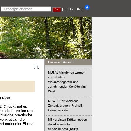
|
| FOLGE UNS:
Lies mich - Wichtig!
MUNV: Ministerien warnen
vor erhöhter
Waldbrandgefahr und
zunehmenden Schäden im
Wald
g über
DFWR: Der Wald der
Zukunft braucht Freiheit,
DR) rückt näher.
keine Fesseln
indlich greifen und
hlreiche praktische
Mit vereinten Kräften gegen
onkret auf die
nd nationaler Ebene
die Afrikanische
Schweinepest (ASP)!