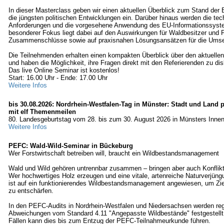
In dieser Masterclass geben wir einen aktuellen Überblick zum Stand de
die jüngsten politischen Entwicklungen ein. Darüber hinaus werden die te
Anforderungen und die vorgesehene Anwendung des EU-Informationssystem
besonderer Fokus liegt dabei auf den Auswirkungen für Waldbesitzer und F
Zusammenschlüsse sowie auf praxisnahen Lösungsansätzen für die Ums
Die Teilnehmenden erhalten einen kompakten Überblick über den aktuellen
und haben die Möglichkeit, ihre Fragen direkt mit den Referierenden zu dis
Das live Online Seminar ist kostenlos!
Start: 16.00 Uhr - Ende: 17.00 Uhr
Weitere Infos
bis 30.08.2026: Nordrhein-Westfalen-Tag in Münster: Stadt und Land p
mit elf Themenmeilen
80. Landesgeburtstag vom 28. bis zum 30. August 2026 in Münsters Innen
Weitere Infos
PEFC: Wald-Wild-Seminar in Bückeburg
Wer Forstwirtschaft betreiben will, braucht ein Wildbestandsmanagement
Wald und Wild gehören untrennbar zusammen – bringen aber auch Konfliktp
Wer hochwertiges Holz erzeugen und eine vitale, artenreiche Naturverjüng
ist auf ein funktionierendes Wildbestandsmanagement angewiesen, um Zielk
zu entschärfen.
In den PEFC-Audits in Nordrhein-Westfalen und Niedersachsen werden re
Abweichungen vom Standard 4.11 "Angepasste Wildbestände" festgestellt;
Fällen kann dies bis zum Entzug der PEFC-Teilnahmeurkunde führen.