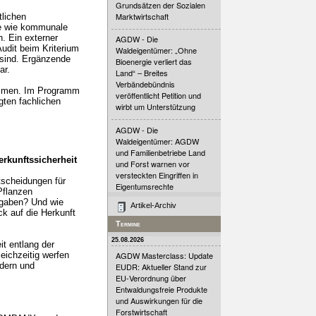
Grundsätzen der Sozialen
Marktwirtschaft
tlichen
te wie kommunale
. Ein externer
AGDW - Die
udit beim Kriterium
Waldeigentümer: „Ohne
 sind. Ergänzende
Bioenergie verliert das
ar.
Land“ – Breites
Verbändebündnis
lkommen. Im Programm
veröffentlicht Petition und
gten fachlichen
wirbt um Unterstützung
AGDW - Die
Waldeigentümer: AGDW
und Familienbetriebe Land
rkunftssicherheit
und Forst warnen vor
versteckten Eingriffen in
tscheidungen für
Eigentumsrechte
Pflanzen
rgaben? Und wie
Artikel-Archiv
ck auf die Herkunft
Termine
25.08.2026
t entlang der
eichzeitig werfen
AGDW Masterclass: Update
ldern und
EUDR: Aktueller Stand zur
EU-Verordnung über
Entwaldungsfreie Produkte
und Auswirkungen für die
Forstwirtschaft