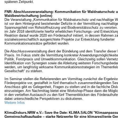
späteren Zeitpunkt.
FNR: Abschlussveranstaltung: Kommunikation für Waldnaturschutz u
Waldbewirtschaftung (online)
Die Veranstaltung „Kommunikation für Waldnaturschutz und nachhaltige W
ist vor dem Hintergrund bestehender Defizite in der Vermittlung nachhaltige
Spannungsfeld von Rohstoffnutzung und Biodiversitätsschutz zu verorten
im Jahr 2018 identifizierte hierfür erheblichen Forschungs- und Entwicklun
Reaktion darauf wurde 2020 ein Förderaufruf initiiert, in dessen Rahmen za
sozialwissenschaftlich ausgerichtete Projekte zur Entwicklung fundierter
Kommunikationsansätze gefördert wurden.
Die Abschlussveranstaltung dient der Bündelung und dem Transfer dieser 
Praxis. Im Fokus steht die Vermittlung konkreter Anwendungsmöglichkeite
Politik, Forstpraxis und Umweltkommunikation. Gleichzeitig sollen Vernetz
Identifikation von Synergien sowie die Ableitung weiteren Forschungsbedar
werden, um langfristig wirksame Kommunikationsstrategien im Themenfel
Gesellschaft“ zu stärken.
Im Seminar stellen die Referierenden am Vormittag zunächst die Ergebnis
Förderprojekte vor, gestaffelt in fünf thematisch zusammenhängenden Se
Anschluss gibt es Gelegenheit, Fragen zu stellen und in die fachliche Dis
einzusteigen. Am Nachmittag bietet eine Workshop-Phase dann die Möglic
in den vertieften Austausch zu den fünf Themenblöcken des Förderaufrufe
dabei unterschiedliche Perspektiven zu diskutieren.
Weitere Infos
KlimaDiskurs.NRW e.V.: Save the Date: KLIMA.SALON "Klimaanpassu
Gemeinschaftsaufgabe – starke Netzwerke für eine klimaresiliente Ge