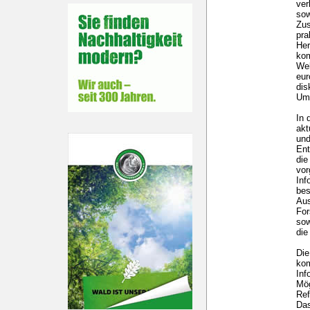
ver
sow
Zus
pra
Her
kom
Wel
eur
dis
Um
In 
akt
und
Ent
die
vo
Inf
bes
Aus
For
sow
die
Die
kom
Inf
Mög
Ref
Das