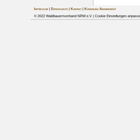
Impressum
|
Datenschutz
|
Kontakt
|
Kündigung Abonnement
© 2022 Waldbauernverband NRW e.V. |
Cookie Einstellungen anpass