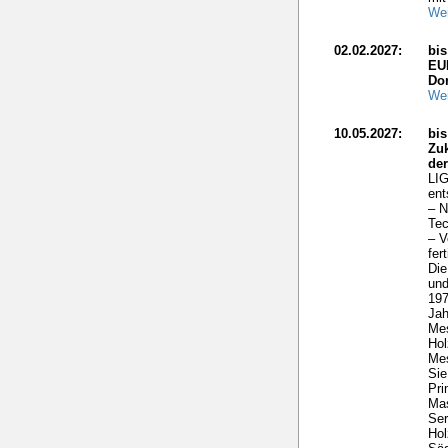
Wei
02.02.2027:
bi
EU
Do
Wei
10.05.2027:
bis
Zuk
de
LIG
ent
– N
Tec
– V
fer
Die
und
197
Ja
Me
Hol
Mes
Sie
Pri
Mas
Ser
Hol