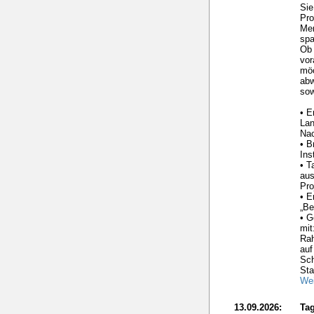
Sie
Pro
Me
spa
Ob 
vor
möc
ab
sow
• E
La
Nac
• B
Ins
• T
aus
Pro
• E
„Be
• G
mit
Ra
auf
Sc
Sta
Wei
13.09.2026:
Tag