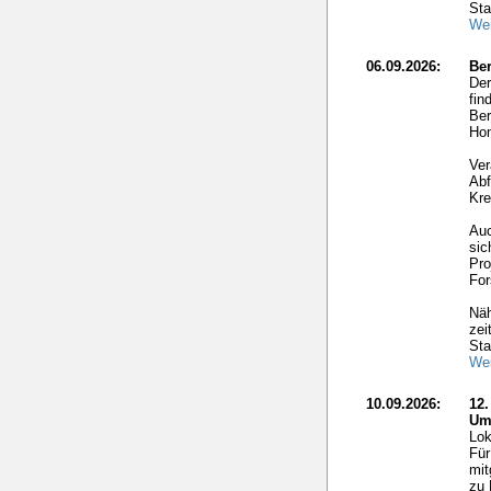
Sta
Wei
06.09.2026:
Ber
Der
fin
Ber
Hom
Ver
Abf
Kre
Auc
sic
Pro
For
Näh
zei
Sta
Wei
10.09.2026:
12
Um
Lok
Für
mit
zu 