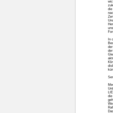
wic
zuk
die
nac
Zer
Und
Her
uns
For
In 
Bed
der
der
Gle
akt
Kl
dis
kün
Sem
Mec
Un
LI
die
geh
Wer
Ra
Das