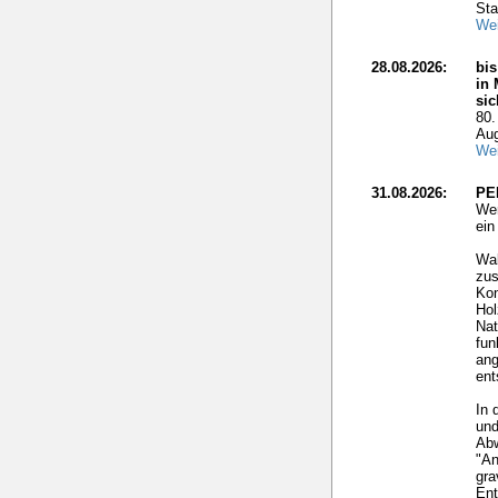
Sta
Wei
28.08.2026:
bis
in 
si
80.
Aug
Wei
31.08.2026:
PE
Wer
ei
Wal
zus
Kon
Hol
Nat
fun
ang
ent
In 
und
Ab
"An
gra
Ent