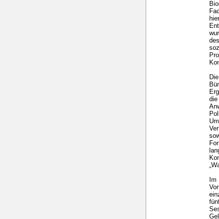
Bio
Fac
hie
Ent
wur
des
soz
Pro
Kom
Die
Bün
Erg
die
Anw
Pol
Umw
Ver
sow
For
lan
Kom
„Wa
Im 
Vor
ein
fü
Ses
Gel