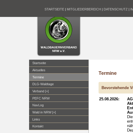
STARTSEITE
|
MITGLIEDERBEREICH
|
DATENSCHUTZ
|
I
Startseite
Aktuelles
Termine
Termine
DLG-Waldtage
Bevorstehende V
Verband [+]
PEFC NRW
25.08.2026:
AG
Ak
NavLog
En
Aus
Wald in NRW [+]
Die
Links
ent
näh
Kontakt
Dez