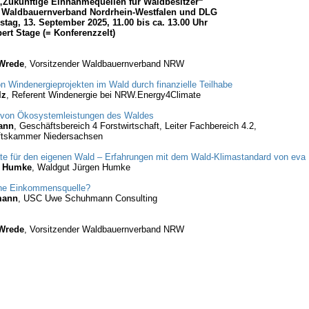
Zukünftige Einnahmequellen für Waldbesitzer“
r: Waldbauernverband Nordrhein-Westfalen und DLG
tag, 13. September 2025, 11.00 bis ca. 13.00 Uhr
ert Stage (= Konferenzzelt)
 Wrede
, Vorsitzender Waldbauernverband NRW
 Windenergieprojekten im Wald durch finanzielle Teilhabe
lz
, Referent Windenergie bei NRW.Energy4Climate
ng von Ökosystemleistungen des Waldes
ann
, Geschäftsbereich 4 Forstwirtschaft, Leiter Fachbereich 4.2,
ftskammer Niedersachsen
ate für den eigenen Wald – Erfahrungen mit dem Wald-Klimastandard von eva
n Humke
, Waldgut Jürgen Humke
ine Einkommensquelle?
mann
, USC Uwe Schuhmann Consulting
 Wrede
, Vorsitzender Waldbauernverband NRW