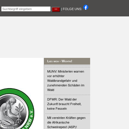
|
| FOLGE UNS:
Lies mich - Wichtig!
MUNV: Ministerien warnen
vor erhöhter
Waldbrandgefahr und
zunehmenden Schäden im
Wald
DFWR: Der Wald der
Zukunft braucht Freiheit,
keine Fesseln
Mit vereinten Kräften gegen
die Afrikanische
Schweinepest (ASP)!