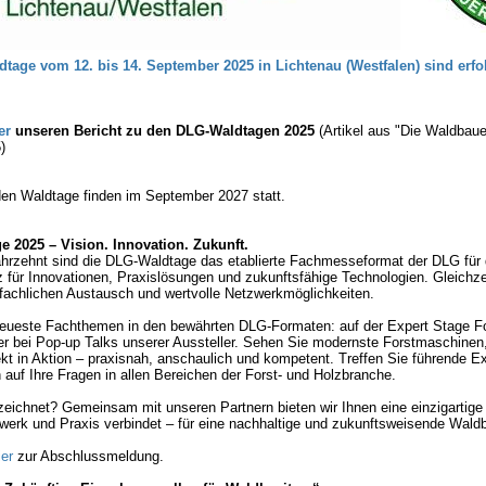
tage vom 12. bis 14. September 2025 in Lichtenau (Westfalen) sind erfo
er
unseren Bericht zu den DLG-Waldtagen 2025
(Artikel aus "Die Waldbaue
)
n Waldtage finden im September 2027 statt.
 2025 – Vision. Innovation. Zukunft.
hrzehnt sind die DLG-Waldtage das etablierte Fachmesseformat der DLG für 
z für Innovationen, Praxislösungen und zukunftsfähige Technologien. Gleichzei
 fachlichen Austausch und wertvolle Netzwerkmöglichkeiten.
neueste Fachthemen in den bewährten DLG-Formaten: auf der Expert Stage Fo
der bei Pop-up Talks unserer Aussteller. Sehen Sie modernste Forstmaschine
ekt in Aktion – praxisnah, anschaulich und kompetent. Treffen Sie führende E
 auf Ihre Fragen in allen Bereichen der Forst- und Holzbranche.
ichnet? Gemeinsam mit unseren Partnern bieten wir Ihnen eine einzigartige 
erk und Praxis verbindet – für eine nachhaltige und zukunftsweisende Waldb
ier
zur Abschlussmeldung.