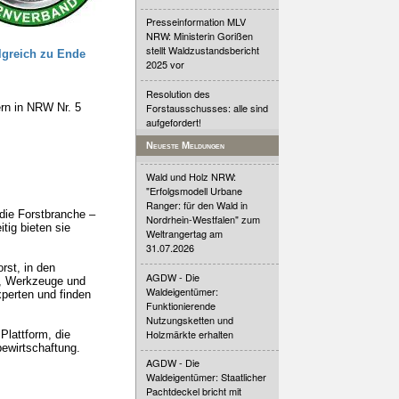
Presseinformation MLV
NRW: Ministerin Gorißen
stellt Waldzustandsbericht
lgreich zu Ende
2025 vor
Resolution des
rn in NRW Nr. 5
Forstausschusses: alle sind
aufgefordert!
Neueste Meldungen
Wald und Holz NRW:
"Erfolgsmodell Urbane
Ranger: für den Wald in
die Forstbranche –
Nordrhein-Westfalen" zum
tig bieten sie
Weltrangertag am
31.07.2026
rst, in den
AGDW - Die
n, Werkzeuge und
Waldeigentümer:
xperten und finden
Funktionierende
Nutzungsketten und
Holzmärkte erhalten
Plattform, die
ewirtschaftung.
AGDW - Die
Waldeigentümer: Staatlicher
Pachtdeckel bricht mit