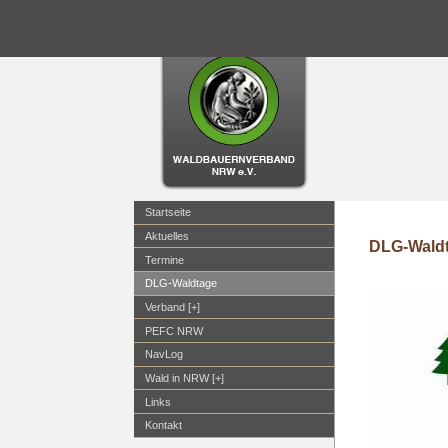
Startseite
Aktuelles
DLG-Wald
Termine
DLG-Waldtage
Verband [+]
PEFC NRW
NavLog
Wald in NRW [+]
Links
Kontakt