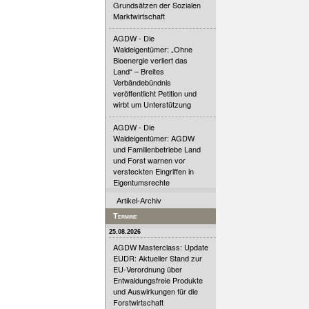
Grundsätzen der Sozialen
Marktwirtschaft
AGDW - Die
Waldeigentümer: „Ohne
Bioenergie verliert das
Land“ – Breites
Verbändebündnis
veröffentlicht Petition und
wirbt um Unterstützung
AGDW - Die
Waldeigentümer: AGDW
und Familienbetriebe Land
und Forst warnen vor
versteckten Eingriffen in
Eigentumsrechte
Artikel-Archiv
Termine
25.08.2026
AGDW Masterclass: Update
EUDR: Aktueller Stand zur
EU-Verordnung über
Entwaldungsfreie Produkte
und Auswirkungen für die
Forstwirtschaft