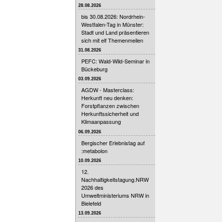
28.08.2026
bis 30.08.2026: Nordrhein-
Westfalen-Tag in Münster:
Stadt und Land präsentieren
sich mit elf Themenmeilen
31.08.2026
PEFC: Wald-Wild-Seminar in
Bückeburg
03.09.2026
AGDW - Masterclass:
Herkunft neu denken:
Forstpflanzen zwischen
Herkunftssicherheit und
Klimaanpassung
06.09.2026
Bergischer Erlebnistag auf
:metabolon
10.09.2026
12.
Nachhaltigkeitstagung.NRW
2026 des
Umweltministeriums NRW in
Bielefeld
13.09.2026