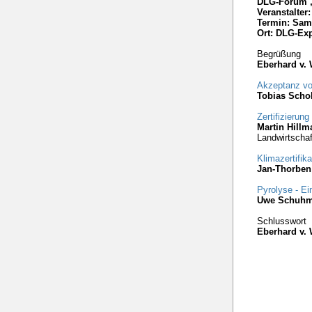
DLG-Forum „
Veranstalte
Termin: Sams
Ort: DLG-Exp
Begrüßung
Eberhard v.
Akzeptanz von
Tobias Scho
Zertifizieru
Martin Hillm
Landwirtscha
Klimazertifik
Jan-Thorbe
Pyrolyse - E
Uwe Schuh
Schlusswort
Eberhard v.