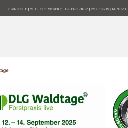
STARTSEITE
|
MITGLIEDERBEREICH
|
DATENSCHUTZ
|
IMPRESSUM
|
KONTAKT
tage