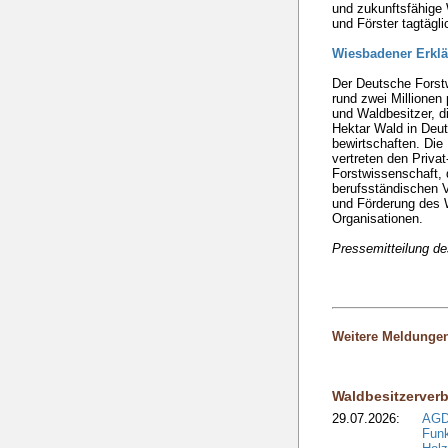
und zukunftsfähige 
und Förster tagtägli
Wiesbadener Erkl
Der Deutsche Forstw
rund zwei Millionen 
und Waldbesitzer, d
Hektar Wald in Deut
bewirtschaften. Di
vertreten den Privat
Forstwissenschaft, 
berufsständischen V
und Förderung des W
Organisationen.
Pressemitteilung 
Weitere Meldunge
Waldbesitzerver
29.07.2026:
AGD
Funk