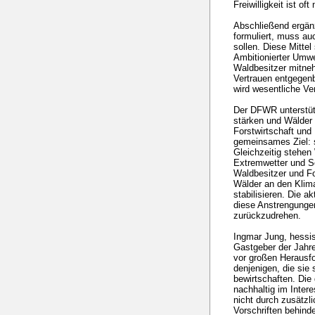
Freiwilligkeit ist of
Abschließend ergän
formuliert, muss au
sollen. Diese Mittel 
Ambitionierter Umwe
Waldbesitzer mitne
Vertrauen entgegenb
wird wesentliche Ve
Der DFWR unterstütz
stärken und Wälder
Forstwirtschaft und
gemeinsames Ziel: s
Gleichzeitig stehen
Extremwetter und S
Waldbesitzer und For
Wälder an den Klim
stabilisieren. Die 
diese Anstrengungen
zurückzudrehen.
Ingmar Jung, hessis
Gastgeber der Jahre
vor großen Herausfo
denjenigen, die sie
bewirtschaften. Die
nachhaltig im Inter
nicht durch zusätzl
Vorschriften behinde