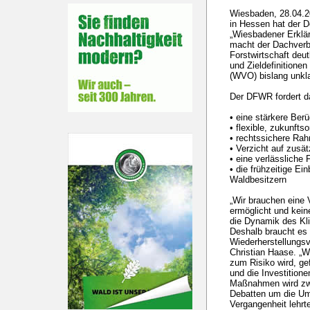
Wiesbaden, 28.04.20
in Hessen hat der D
„Wiesbadener Erklär
macht der Dachverb
Forstwirtschaft deu
und Zieldefinitione
(WVO) bislang unkla
Der DFWR fordert d
• eine stärkere Ber
• flexible, zukunftso
• rechtssichere R
• Verzicht auf zusä
• eine verlässliche
• die frühzeitige Ei
Waldbesitzern
„Wir brauchen eine 
ermöglicht und keine
die Dynamik des Kl
Deshalb braucht es 
Wiederherstellungs
Christian Haase. „
zum Risiko wird, gef
und die Investition
Maßnahmen wird zwar
Debatten um die Um
Vergangenheit lehrt