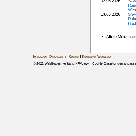
02.06.2026:
SGV:
Run
Wem
13.05.2026:
SGV
Ruh
Boc
Ältere Meldung
Impressum
|
Datenschutz
|
Kontakt
|
Kündigung Abonnement
© 2022 Waldbauernverband NRW e.V. |
Cookie Einstellungen anpass