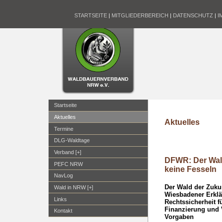
STARTSEITE
|
MITGLIEDERBEREICH
|
DATENSCHUTZ
|
I
Startseite
Aktuelles
Aktuelles
Termine
DLG-Waldtage
Verband [+]
DFWR: Der Wald
PEFC NRW
keine Fesseln
NavLog
Der Wald der Zukun
Wald in NRW [+]
Wiesbadener Erkl
Links
Rechtssicherheit 
Finanzierung und V
Kontakt
Vorgaben