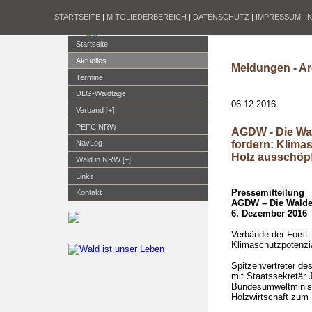
STARTSEITE
|
MITGLIEDERBEREICH
|
DATENSCHUTZ
|
IMPRESSUM
|
Startseite
Aktuelles
Meldungen - Ar
Termine
DLG-Waldtage
06.12.2016
Verband [+]
PEFC NRW
AGDW - Die Wa
fordern: Klima
NavLog
Holz ausschöp
Wald in NRW [+]
Links
Pressemitteilung
Kontakt
AGDW – Die Walde
6. Dezember 2016
Verbände der Forst-
Klimaschutzpotenzi
Spitzenvertreter de
mit Staatssekretär 
Bundesumweltminist
Holzwirtschaft zum