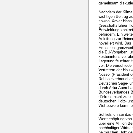
gemeinsam diskutie
Nachdem der Klimas
wichtigen Beitrag 
sowohl Xaver Haas 
(Geschäftsführer Ho
Entwicklung konkre
befördern. Ein wei
Anleitung zur Reiner
novelliert wird. Da
Emissionsgrenzwerte
die EU-Vorgaben, un
kostenintensive, ab
Lagerung feuchter 
vor. Die verschied
Vertretern der Holz
Nossol (Präsident d
Rohholzverbraucher
Deutschen Säge- un
durch Artur Auernh
Bundesverbandes Bi
dürfe es nicht zu ei
deutschen Holz- und
Wettbewerb kommen,
Schließlich sei das 
Wertschöpfung von r
über eine Million B
nachhaltiger Wirtsc
heimischen Holz den