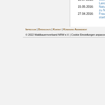
Land
15.05.2016:
Natu
zu N
27.04.2016:
Fra
star
Impressum
|
Datenschutz
|
Kontakt
|
Kündigung Abonnement
© 2022 Waldbauernverband NRW e.V. |
Cookie Einstellungen anpass