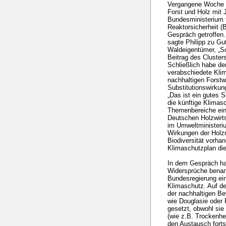
Vergangene Woche h
Forst und Holz mit 
Bundesministerium 
Reaktorsicherheit
Gespräch getroffen.
sagte Philipp zu G
Waldeigentümer, „S
Beitrag des Cluster
Schließlich habe de
verabschiedete Kli
nachhaltigen Forstw
Substitutionswirkun
„Das ist ein gutes S
die künftige Klimas
Themenbereiche ein
Deutschen Holzwirts
im Umweltministeriu
Wirkungen der Holz
Biodiversität vorha
Klimaschutzplan die
In dem Gespräch ha
Widersprüche benan
Bundesregierung ein
Klimaschutz. Auf d
der nachhaltigen B
wie Douglasie oder 
gesetzt, obwohl si
(wie z.B. Trockenhe
den Austausch fort