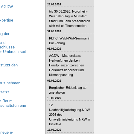
28.08.2026
t AGDW -
bis 30.08.2026: Nordrhein-
Westfalen-Tag in Münster:
xpertise
Stadt und Land präsentieren
sich mit elf Themenmeilen
31.08.2026
g der
PEFC: Wald-Wild-Seminar in
und
Bückeburg
schlüsse
03.09.2026
r Umbruch seit
AGDW - Masterclass:
Herkunft neu denken:
Forstpflanzen zwischen
stützt den
Herkunftssicherheit und
Klimaanpassung
06.09.2026
okus nehmen
Bergischer Erlebnistag auf
setzt
:metabolon
10.09.2026
en Raum
12.
schäftsführerin
Nachhaltigkeitstagung.NRW
2026 des
Umweltministeriums NRW in
Bielefeld
13.09.2026
 neue e-