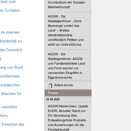
nheit zum
Grundsätzen der Sozialen
Marktwirtschaft
 der Schäden
AGDW - Die
Waldeigentümer: „Ohne
Bioenergie verliert das
Land“ – Breites
im internen
Verbändebündnis
veröffentlicht Petition und
tenbefall zu
wirbt um Unterstützung
nder-Gespräch
AGDW - Die
Waldeigentümer: AGDW
g
und Familienbetriebe Land
zung von Bund
und Forst warnen vor
versteckten Eingriffen in
orstbetriebe
Eigentumsrechte
uropäischen
Artikel-Archiv
Termine
 Weichen für
25.08.2026
AGDW Masterclass: Update
 weiterhin
EUDR: Aktueller Stand zur
EU-Verordnung über
eform
Entwaldungsfreie Produkte
 Erreichen der
und Auswirkungen für die
Forstwirtschaft