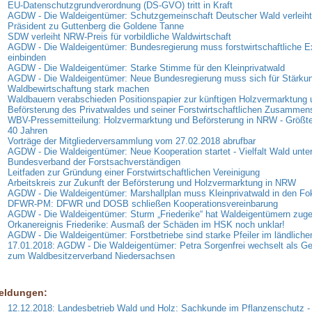
EU-Datenschutzgrundverordnung (DS-GVO) tritt in Kraft
AGDW - Die Waldeigentümer: Schutzgemeinschaft Deutscher Wald verleih
Präsident zu Guttenberg die Goldene Tanne
SDW verleiht NRW-Preis für vorbildliche Waldwirtschaft
AGDW - Die Waldeigentümer: Bundesregierung muss forstwirtschaftliche E
einbinden
AGDW - Die Waldeigentümer: Starke Stimme für den Kleinprivatwald
AGDW - Die Waldeigentümer: Neue Bundesregierung muss sich für Stärkun
Waldbewirtschaftung stark machen
Waldbauern verabschieden Positionspapier zur künftigen Holzvermarktung 
Beförsterung des Privatwaldes und seiner Forstwirtschaftlichen Zusammen
WBV-Pressemitteilung: Holzvermarktung und Beförsterung in NRW - Größte
40 Jahren
Vorträge der Mitgliederversammlung vom 27.02.2018 abrufbar
AGDW - Die Waldeigentümer: Neue Kooperation startet - Vielfalt Wald unter
Bundesverband der Forstsachverständigen
Leitfaden zur Gründung einer Forstwirtschaftlichen Vereinigung
Arbeitskreis zur Zukunft der Beförsterung und Holzvermarktung in NRW
AGDW - Die Waldeigentümer: Marshallplan muss Kleinprivatwald in den F
DFWR-PM: DFWR und DOSB schließen Kooperationsvereinbarung
AGDW - Die Waldeigentümer: Sturm „Friederike“ hat Waldeigentümern zuge
Orkanereignis Friederike: Ausmaß der Schäden im HSK noch unklar!
AGDW - Die Waldeigentümer: Forstbetriebe sind starke Pfeiler im ländlich
17.01.2018: AGDW - Die Waldeigentümer: Petra Sorgenfrei wechselt als Ge
zum Waldbesitzerverband Niedersachsen
eldungen:
12.12.2018: Landesbetrieb Wald und Holz: Sachkunde im Pflanzenschutz -