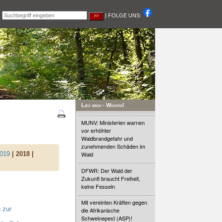
|
| FOLGE UNS:
Lies mich - Wichtig!
MUNV: Ministerien warnen
vor erhöhter
Waldbrandgefahr und
zunehmenden Schäden im
019
| 2018 |
Wald
DFWR: Der Wald der
Zukunft braucht Freiheit,
keine Fesseln
Mit vereinten Kräften gegen
 zur
die Afrikanische
Schweinepest (ASP)!