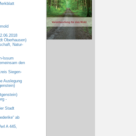
erkblatt
tmold
2.06.2018
dt Oberhausen)
chaft, Natur-
rn-Issum
„Gemeinsam den
reis Siegen-
che Auslegung
enstein)
genstein)
rg -
er Stadt
ederike“ ab
erl A 445,