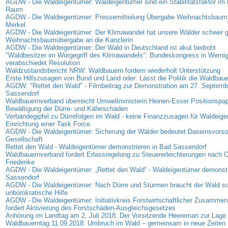
AGDW - Die Waldeigentümer: Waldeigentümer sind ein Stabilitätsfaktor im 
Raum
AGDW - Die Waldeigentümer: Pressemitteilung Übergabe Weihnachtsbaum 
Merkel
AGDW - Die Waldeigentümer: Der Klimawandel hat unsere Wälder schwer g
Weihnachtsbaumübergabe an die Kanzlerin
AGDW - Die Waldeigentümer: Der Wald in Deutschland ist akut bedroht
"Waldbesitzer im Würgegriff des Klimawandels": Bundeskongress in Werni
verabschiedet Resolution
Waldzustandsbericht NRW: Waldbauern fordern wiederholt Unterstützung
Erste Hilfszusagen von Bund und Land oder: Lässt die Politik die Waldbaue
AGDW: "Rettet den Wald" - Filmbeitrag zur Demonstration am 27. Septemb
Sassendorf
Waldbauernverband überreicht Umweltministerin Heinen-Esser Positionspap
Bewältigung der Dürre- und Käferschäden
Verbändegipfel zu Dürrefolgen im Wald - keine Finanzzusagen für Waldeige
Einrichtung einer Task Force
AGDW - Die Waldeigentümer: Sicherung der Wälder bedeutet Daseinsvorsor
Gesellschaft
Rettet den Wald - Waldeigentümer demonstrieren in Bad Sassendorf
Waldbauernverband fordert Erlassregelung zu Steuererleichterungen nach 
Friederike
AGDW - Die Waldeigentümer: „Rettet den Wald“ - Waldeigentümer demonstr
Sassendorf
AGDW - Die Waldeigentümer: Nach Dürre und Stürmen braucht der Wald sc
unbürokratische Hilfe
AGDW - Die Waldeigentümer: Initiativkreis Forstwirtschaftlicher Zusamme
fordert Aktivierung des Forstschäden-Ausgleichsgesetzes
Anhörung im Landtag am 2. Juli 2018: Der Vorsitzende Heereman zur Lage d
Waldbauerntag 11.09.2018: Umbruch im Wald – gemeinsam in neue Zeiten