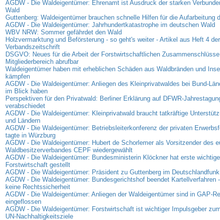
AGDW - Die Waldeigentümer: Ehrenamt ist Ausdruck der starken Verbunde
Wald
Guttenberg: Waldeigentümer brauchen schnelle Hilfen für die Aufarbeitung
AGDW - Die Waldeigentümer: Jahrhundertkatastrophe im deutschen Wald
WBV NRW: Sommer gefährdet den Wald
Holzvermarktung und Beförsterung - so geht's weiter - Artikel aus Heft 4 der
Verbandszeitschrift
DSGVO: Neues für die Arbeit der Forstwirtschaftlichen Zusammenschlüsse 
Mitgliederbereich abrufbar
Waldeigentümer haben mit erheblichen Schäden aus Waldbränden und Insek
kämpfen
AGDW - Die Waldeigentümer: Anliegen des Kleinprivatwaldes bei Bund-Lä
im Blick haben
Perspektiven für den Privatwald: Berliner Erklärung auf DFWR-Jahrestagun
verabschiedet
AGDW - Die Waldeigentümer: Kleinprivatwald braucht tatkräftige Unterstüt
und Ländern
AGDW - Die Waldeigentümer: Betriebsleiterkonferenz der privaten Erwerbsf
tagte in Würzburg
AGDW - Die Waldeigentümer: Hubert de Schorlemer als Vorsitzender des e
Waldbesitzerverbandes CEPF wiedergewählt
AGDW - Die Waldeigentümer: Bundesministerin Klöckner hat erste wichtige
Forstwirtschaft gestellt
AGDW - Die Waldeigentümer: Präsident zu Guttenberg im Deutschlandfunk
AGDW - Die Waldeigentümer: Bundesgerichtshof beendet Kartellverfahren –
keine Rechtssicherheit
AGDW - Die Waldeigentümer: Anliegen der Waldeigentümer sind in GAP-R
eingeflossen
AGDW - Die Waldeigentümer: Forstwirtschaft ist wichtiger Impulsgeber zum
UN-Nachhaltigkeitsziele