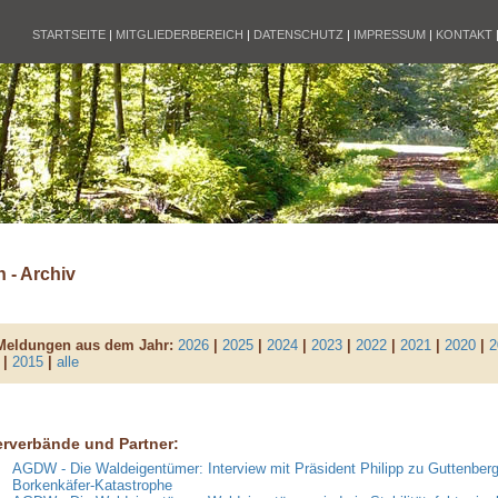
STARTSEITE
|
MITGLIEDERBEREICH
|
DATENSCHUTZ
|
IMPRESSUM
|
KONTAKT
 - Archiv
 Meldungen aus dem Jahr:
2026
|
2025
|
2024
|
2023
|
2022
|
2021
|
2020
|
2
|
2015
|
alle
erverbände und Partner:
AGDW - Die Waldeigentümer: Interview mit Präsident Philipp zu Guttenberg
Borkenkäfer-Katastrophe