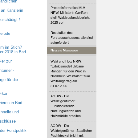
ländlichen
Presseinformation MLV
an Kanzlerin
NRW: Ministerin Gorißen
stellt Waldzustandsbericht
eschädigt /
2025 vor
Resolution des
gerode
Forstausschusses: alle sind
aufgefordert!
rn im Stich?
Neueste Meldungen
er 2018 in Bad
Wald und Holz NRW:
ier zur
"Erfolgsmodell Urbane
ntümer -
Ranger: für den Wald in
Nordrhein-Westfalen" zum
ge für die
Weltrangertag am
31.07.2026
Orkan
AGDW - Die
Waldeigentümer:
ieren in Bad
Funktionierende
Nutzungsketten und
hnelle und
Holzmärkte erhalten
nschlüsse
AGDW - Die
Waldeigentümer: Staatlicher
er Forstpolitik
Pachtdeckel bricht mit