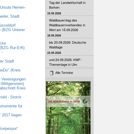
Tag der Landwirtschaft in
Borken
 Ursula Heinen-
15.09.2026
iler, Stadt
Waldbauerntag des
Waldbauernverbandes in
üsseldorf
Werl am 15.09.2026
e (BZG Unterer
18.09.2026
bis 20.09.2026: Deutsche
ecke
Waldtage
(BZG Rur-Erft)
 -
23.09.2026
und 24.09.2026: KWF-
er Stadt
Thementage in Ulm
eiDo" (Kreis
Alle Termine
e Vereinigungen
Wittgenstein)
abschnitt Kreis
old - Storck
strumente für
r 2017 liegen
Sorpespur“