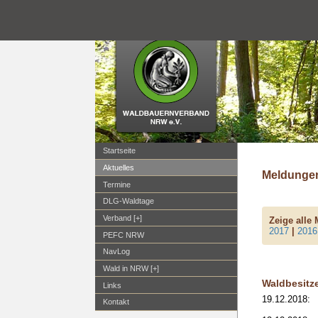
Startseite
Aktuelles
Meldungen
Termine
DLG-Waldtage
Verband [+]
Zeige alle
2017
|
2016
PEFC NRW
NavLog
Wald in NRW [+]
Waldbesitz
Links
19.12.2018:
Kontakt