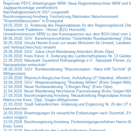
Regionale PEFC-Arbeitsgruppe NRW: Neue Regionenbroschüre NRW und M
Jagdpachtverträge veröffentlicht
Nachhaltigkeitsbericht 2017 vorgestellt
Bezirksregierung Arnsberg: Festsetzung Nationales Naturmonument
"Kluterthöhlensystem" in Ennepetal
18.01.2018: 11. Änderung des Regionalplanes für den Regierungsbezirk De
Teilabschnitt Paderborn - Höxter (BZG Hochstift)
Umweltministerium NRW zu den Konsequenzen aus dem BGH-Urteil vom 1
08.06.2018: SGV: Benehmensverfahren "Osterfelder Rundwanderweg" (Sta
30.05.2018: Ursula Heinen-Esser zur neuen Ministerin für Umwelt, Landwirts
und Verbraucherschutz ernannt
28.05.2018: SGV: Julius-Ursel-Wanderweg Attendorn (Kreis Olpe)
24.05.2018: Kreis Kleve: 4. Änderung des Landschaftsplanes Nr. 13 Gelde
22.05.2018: Naturpark Sauerland Rothaargebirge e.V.: Naturpark Plenen 
Naturparkplan entwickeln“
08.05.2018: SGV: Rundwanderweg "Wasserstaaten - Natur trifft Technik" (K
Wittgenstein)
23.04.2018: Rheinisch-Bergischer Kreis: Aufstellung LP Odenthal, öffentli
19.04.2018: SGV: Wegeneuanlegung "Rundweg Wilden" (Kreis Siegen-Wittg
12.04.2018: Neuer Rundwanderweg "2-Burgen-Weg" (Kreis Olpe)
11.04.2018: Neuer Wanderweg Herzhäuser Panoramaweg (Kreis Siegen-Witt
27.03.2018: Bezirksregierung Arnsberg: Neuaufstellung Regionalplan Arnsbe
Märkischer Kreis, Olpe, Siegen-Wittgenstein
21.03.2018: Stadt Gelsenkirchen: Änderung und Ergänzung Nr. 26 des LP d
Gelsenkirchen
16.03.2018: Beantragungen für steuerliche Entlastungen nach Sturmtief „Fri
sofort möglich
13.03.2018: Bezirksregierung Arnsberg: Flurbereinigungsverfahren Hamm-W
Kreis Soest
21.02.2018: Neuaufstellung des Landschaftsplans Dortmund