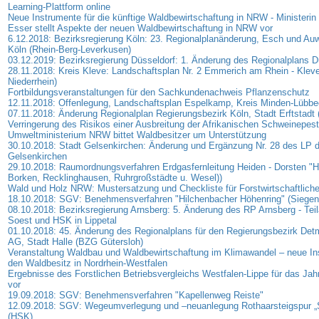
Learning-Plattform online
Neue Instrumente für die künftige Waldbewirtschaftung in NRW - Ministerin
Esser stellt Aspekte der neuen Waldbewirtschaftung in NRW vor
6.12.2018: Bezirksregierung Köln: 23. Regionalplanänderung, Esch und Auwe
Köln (Rhein-Berg-Leverkusen)
03.12.2019: Bezirksregierung Düsseldorf: 1. Änderung des Regionalplans D
28.11.2018: Kreis Kleve: Landschaftsplan Nr. 2 Emmerich am Rhein - Klev
Niederrhein)
Fortbildungsveranstaltungen für den Sachkundenachweis Pflanzenschutz
12.11.2018: Offenlegung, Landschaftsplan Espelkamp, Kreis Minden-Lübb
07.11.2018: Änderung Regionalplan Regierungsbezirk Köln, Stadt Erftstadt 
Verringerung des Risikos einer Ausbreitung der Afrikanischen Schweinepest
Umweltministerium NRW bittet Waldbesitzer um Unterstützung
30.10.2018: Stadt Gelsenkirchen: Änderung und Ergänzung Nr. 28 des LP d
Gelsenkirchen
29.10.2018: Raumordnungsverfahren Erdgasfernleitung Heiden - Dorsten "H
Borken, Recklinghausen, Ruhrgroßstädte u. Wesel))
Wald und Holz NRW: Mustersatzung und Checkliste für Forstwirtschaftlich
18.10.2018: SGV: Benehmensverfahren "Hilchenbacher Höhenring" (Siegen-
08.10.2018: Bezirksregierung Arnsberg: 5. Änderung des RP Arnsberg - Teil
Soest und HSK in Lippetal
01.10.2018: 45. Änderung des Regionalplans für den Regierungsbezirk Detm
AG, Stadt Halle (BZG Gütersloh)
Veranstaltung Waldbau und Waldbewirtschaftung im Klimawandel – neue In
den Waldbesitz in Nordrhein-Westfalen
Ergebnisse des Forstlichen Betriebsvergleichs Westfalen-Lippe für das Jah
vor
19.09.2018: SGV: Benehmensverfahren "Kapellenweg Reiste"
12.09.2018: SGV: Wegeumverlegung und –neuanlegung Rothaarsteigspur „
(HSK)