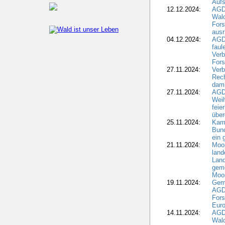
Aufs
12.12.2024:
AGD
Wald
Fors
ausr
04.12.2024:
AGD
fau
Verb
Fors
27.11.2024:
Verb
Rec
dami
27.11.2024:
AGD
Wei
feie
übe
25.11.2024:
Kam
Bund
ein
21.11.2024:
Moor
land
Land
geme
Moo
19.11.2024:
Gem
AGD
For
Euro
14.11.2024:
AGD
Wal