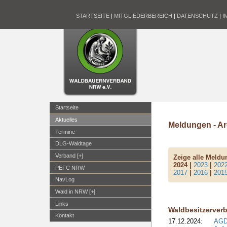
STARTSEITE
|
MITGLIEDERBEREICH
|
DATENSCHUTZ
|
I
Startseite
Aktuelles
Meldungen - Ar
Termine
DLG-Waldtage
Verband [+]
Zeige alle Meld
2024 |
2023
|
202
PEFC NRW
2017
|
2016
|
201
NavLog
Wald in NRW [+]
Links
Waldbesitzerver
Kontakt
17.12.2024:
AGD