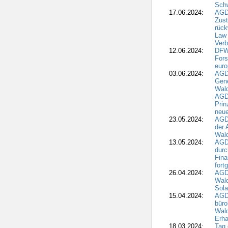
Schw
17.06.2024:
AGD
Zus
rück
Law 
Verb
12.06.2024:
DFW
Fors
euro
03.06.2024:
AGD
Gen
Wal
AGDW
Pri
neue
23.05.2024:
AGD
der 
Wald
13.05.2024:
AGD
durc
Fina
fort
26.04.2024:
AGD
Wal
Sola
15.04.2024:
AGDW
büro
Wald
Erha
18.03.2024:
Tag