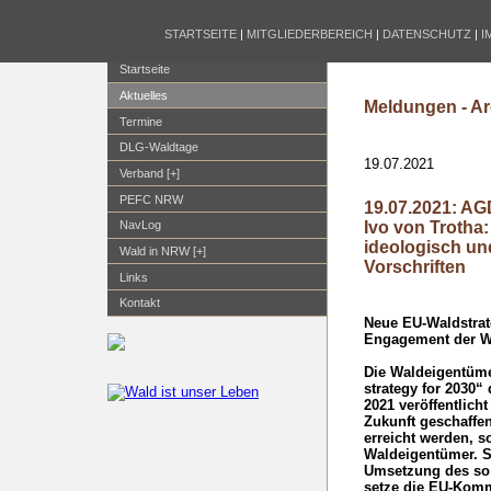
STARTSEITE
|
MITGLIEDERBEREICH
|
DATENSCHUTZ
|
I
Startseite
Aktuelles
Meldungen - Ar
Termine
DLG-Waldtage
19.07.2021
Verband [+]
PEFC NRW
19.07.2021: AG
Ivo von Trotha
NavLog
ideologisch un
Wald in NRW [+]
Vorschriften
Links
Kontakt
Neue EU-Waldstrat
Engagement der W
Die Waldeigentüme
strategy for 2030“
2021 veröffentlich
Zukunft geschaffen
erreicht werden, 
Waldeigentümer. St
Umsetzung des so 
setze die EU-Komm