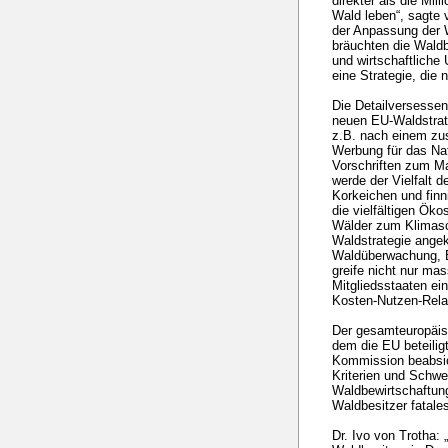
direkter als die Mi
Wald leben“, sagte
der Anpassung der 
bräuchten die Waldbe
und wirtschaftliche 
eine Strategie, die 
Die Detailversessen
neuen EU-Waldstrat
z.B. nach einem zus
Werbung für das Nat
Vorschriften zum M
werde der Vielfalt 
Korkeichen und finn
die vielfältigen Ök
Wälder zum Klimasc
Waldstrategie ange
Waldüberwachung, 
greife nicht nur mas
Mitgliedsstaaten ein
Kosten-Nutzen-Rela
Der gesamteuropä
dem die EU beteiligt
Kommission beabsic
Kriterien und Schwe
Waldbewirtschaftung
Waldbesitzer fatale
Dr. Ivo von Trotha: