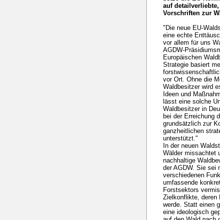
auf detailverliebte
Vorschriften zur W
"Die neue EU-Walds
eine echte Enttäus
vor allem für uns Wa
AGDW-Präsidiumsmit
Europäischen Waldb
Strategie basiert m
forstwissenschaftl
vor Ort. Ohne die M
Waldbesitzer wird 
Ideen und Maßnahme
lässt eine solche Un
Waldbesitzer in Deu
bei der Erreichung d
grundsätzlich zur K
ganzheitlichen stra
unterstützt."
In der neuen Waldstr
Wälder missachtet u
nachhaltige Waldbewi
der AGDW. Sie sei n
verschiedenen Funk
umfassende konkre
Forstsektors vermi
Zielkonflikte, dere
werde. Statt einen
eine ideologisch ge
auf den Wald nach d