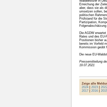
Waldbesitzer in Deut
Erreichung der Ziel
aber, dass sie als di
umsetzen sollen, b
politischen Rahmen
Prüfstand für die St
Partizipation, Komp
Folgenabschätzung 
Die AGDW erwartet 
Rates und des EU-Pa
Positionen bisher a
bereits im Vorfeld 
Kommission geübt h
Die neue EU-Waldst
Pressemitteilung d
19.07.2021
Zeige alle Meld
2024
|
2023
|
202
2017
|
2016
|
201