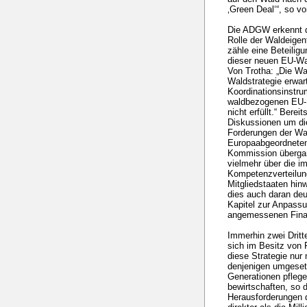
‚Green Deal‘“, so vo
Die ADGW erkennt di
Rolle der Waldeigen
zähle eine Beteiligu
dieser neuen EU-Wa
Von Trotha: „Die W
Waldstrategie erwar
Koordinationsinstrum
waldbezogenen EU-P
nicht erfüllt.“ Bere
Diskussionen um die
Forderungen der Wal
Europaabgeordneten
Kommission übergan
vielmehr über die i
Kompetenzverteilu
Mitgliedstaaten hi
dies auch daran deu
Kapitel zur Anpass
angemessenen Finan
Immerhin zwei Dritt
sich im Besitz von
diese Strategie nu
denjenigen umgesetz
Generationen pflege
bewirtschaften, so 
Herausforderungen 