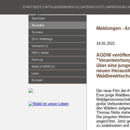
STARTSEITE
|
MITGLIEDERBEREICH
|
DATENSCHUTZ
|
IMPRESSUM
|
Startseite
Aktuelles
Meldungen - Ar
Termine
DLG-Waldtage
14.01.2021
Verband [+]
PEFC NRW
AGDW veröffent
"Verantwortung
NavLog
über eine junge
Wald in NRW [+]
neuen Herausf
Links
Waldbewirtsch
Kontakt
Der neue Film der 
Eine junge Waldbesi
Waldgenossenschaft
große Verbundenhei
den Wäldern aufgew
Thomas Nolte stehe
Die jüngsten Wette
angerichtet. Jetzt g
zu stabilisieren u