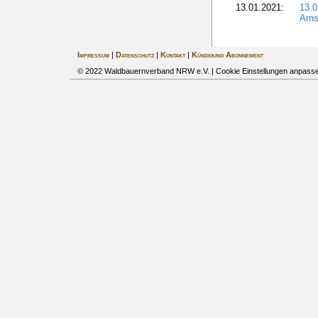
13.01.2021:
13.
Arns
Impressum
|
Datenschutz
|
Kontakt
|
Kündigung Abonnement
© 2022 Waldbauernverband NRW e.V. |
Cookie Einstellungen anpass