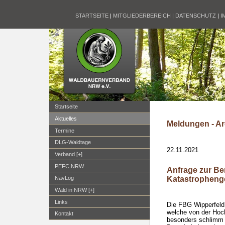
STARTSEITE
|
MITGLIEDERBEREICH
|
DATENSCHUTZ
|
I
Startseite
Aktuelles
Meldungen - Ar
Termine
DLG-Waldtage
22.11.2021
Verband [+]
PEFC NRW
Anfrage zur Be
Katastropheng
NavLog
Wald in NRW [+]
Links
Die FBG Wipperfeld 
welche von der Ho
Kontakt
besonders schlimm g