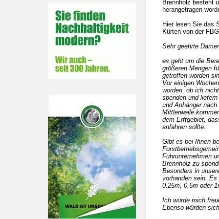
Brennholz besteht 
herangetragen worde
Hier lesen Sie das
Kürten von der FBG
Sehr geehrte Damen
es geht um die Bere
größeren Mengen für
getroffen worden si
Vor einigen Wochen 
worden, ob ich nich
spenden und liefern
und Anhänger nach 
Mittlerweile komme
dem Erftgebiet, da
anfahren sollte.
Gibt es bei Ihnen b
Forstbetriebsgemein
Fuhrunternehmen un
Brennholz zu spende
Besonders in unser
vorhanden sein. Es 
0.25m, 0,5m oder 1
Ich würde mich freu
Ebenso würden sich 