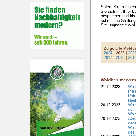
Sofern Sie mit Ihre
Sie sich mit Ihrer 
besprechen und bis 
schriftliche Stellu
Stellungnahme wird
Zeige alle Meld
2024
| 2023 |
202
2017
|
2016
|
201
Waldbesitzerver
21.12.2023:
Wald
Plan
Pote
Neub
20.12.2023:
Wald
den 
Wal
20.12.2023:
AGD
gege
Wald
des