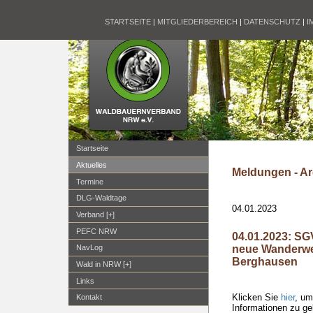
STARTSEITE
|
MITGLIEDERBEREICH
|
DATENSCHUTZ
|
I
Startseite
Aktuelles
Meldungen - Ar
Termine
DLG-Waldtage
04.01.2023
Verband [+]
PEFC NRW
04.01.2023: S
neue Wanderwe
NavLog
Berghausen
Wald in NRW [+]
Links
Klicken Sie
hier
, um
Kontakt
Informationen zu ge