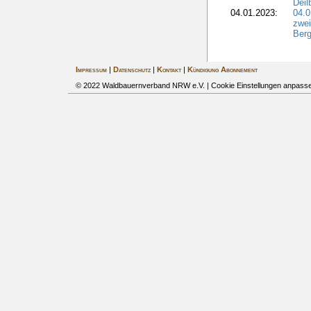
Deil
04.01.2023:
04.
zwei
Ber
Impressum
|
Datenschutz
|
Kontakt
|
Kündigung Abonnement
© 2022 Waldbauernverband NRW e.V. |
Cookie Einstellungen anpass