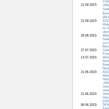
zur
21.09.2023:
Oﬀen
Stär
Bun
(BE
21.09.2023:
AGD
Wald
ist 
über
28.08.2023:
Wald
Geei
zur 
Bezi
27.07.2023:
Geb
Posi
13.07.2023:
Wald
Rück
Bork
Nord
21.06.2023:
AGD
Wal
Holz
„Höh
vers
notw
21.06.2023:
Verb
Holz
(GE
06.06.2023:
DFW
Erkl