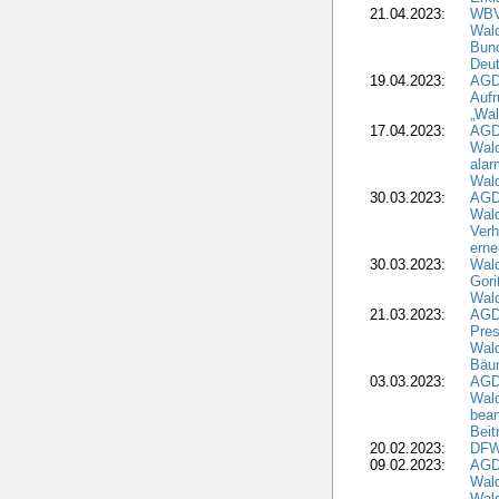
21.04.2023:
WBV
Wald
Bund
Deu
19.04.2023:
AGD
Aufr
„Wal
17.04.2023:
AGD
Wald
alar
Wald
30.03.2023:
AGD
Wald
Verh
erne
30.03.2023:
Wal
Gori
Wald
21.03.2023:
AGD
Pres
Wald
Bäu
03.03.2023:
AGD
Wald
bean
Beit
20.02.2023:
DFW
09.02.2023:
AGD
Wald
Wald