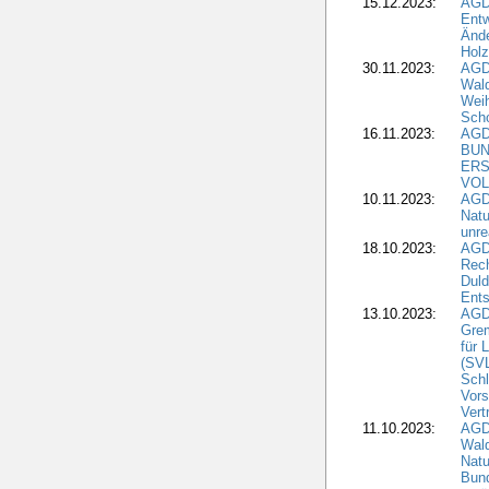
15.12.2023:
AGD
Entw
Änd
Hol
30.11.2023:
AGD
Wal
Wei
Sch
16.11.2023:
AGD
BUN
ERS
VOL
10.11.2023:
AGDW
Natu
unre
18.10.2023:
AGD
Rech
Duld
Ents
13.10.2023:
AGD
Grem
für 
(SV
Schl
Vors
Vert
11.10.2023:
AGD
Wald
Natu
Bund