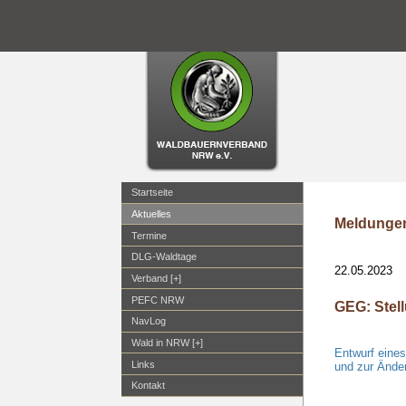
Startseite
Aktuelles
Meldungen
Termine
DLG-Waldtage
22.05.2023
Verband [+]
PEFC NRW
GEG: Stel
NavLog
Wald in NRW [+]
Entwurf eine
Links
und zur Ände
Kontakt