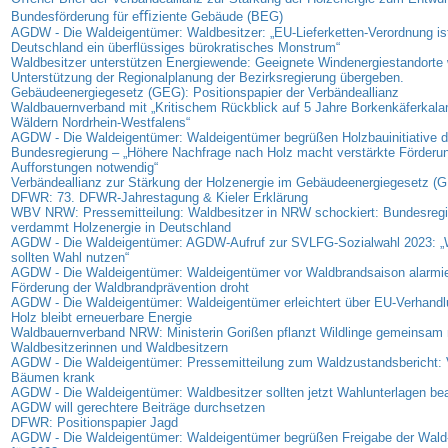
Bundesförderung für eﬃziente Gebäude (BEG)
AGDW - Die Waldeigentümer: Waldbesitzer: „EU-Lieferketten-Verordnung ist
Deutschland ein überflüssiges bürokratisches Monstrum“
Waldbesitzer unterstützen Energiewende: Geeignete Windenergiestandorte
Unterstützung der Regionalplanung der Bezirksregierung übergeben.
Gebäudeenergiegesetz (GEG): Positionspapier der Verbändeallianz
Waldbauernverband mit „Kritischem Rückblick auf 5 Jahre Borkenkäferkalam
Wäldern Nordrhein-Westfalens“
AGDW - Die Waldeigentümer: Waldeigentümer begrüßen Holzbauinitiative d
Bundesregierung – „Höhere Nachfrage nach Holz macht verstärkte Förderu
Aufforstungen notwendig“
Verbändeallianz zur Stärkung der Holzenergie im Gebäudeenergiegesetz (
DFWR: 73. DFWR-Jahrestagung & Kieler Erklärung
WBV NRW: Pressemitteilung: Waldbesitzer in NRW schockiert: Bundesreg
verdammt Holzenergie in Deutschland
AGDW - Die Waldeigentümer: AGDW-Aufruf zur SVLFG-Sozialwahl 2023: „
sollten Wahl nutzen“
AGDW - Die Waldeigentümer: Waldeigentümer vor Waldbrandsaison alarmie
Förderung der Waldbrandprävention droht
AGDW - Die Waldeigentümer: Waldeigentümer erleichtert über EU-Verhandl
Holz bleibt erneuerbare Energie
Waldbauernverband NRW: Ministerin Gorißen pflanzt Wildlinge gemeinsam 
Waldbesitzerinnen und Waldbesitzern
AGDW - Die Waldeigentümer: Pressemitteilung zum Waldzustandsbericht: V
Bäumen krank
AGDW - Die Waldeigentümer: Waldbesitzer sollten jetzt Wahlunterlagen bea
AGDW will gerechtere Beiträge durchsetzen
DFWR: Positionspapier Jagd
AGDW - Die Waldeigentümer: Waldeigentümer begrüßen Freigabe der Wald-