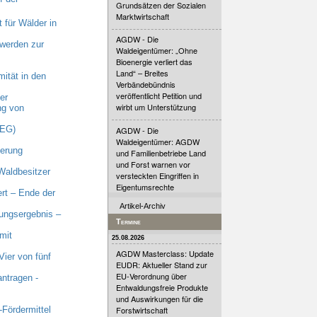
Grundsätzen der Sozialen
Marktwirtschaft
 für Wälder in
AGDW - Die
 werden zur
Waldeigentümer: „Ohne
Bioenergie verliert das
Land“ – Breites
ität in den
Verbändebündnis
veröffentlicht Petition und
er
wirbt um Unterstützung
ng von
GEG)
AGDW - Die
Waldeigentümer: AGDW
ierung
und Familienbetriebe Land
und Forst warnen vor
Waldbesitzer
versteckten Eingriffen in
Eigentumsrechte
rt – Ende der
Artikel-Archiv
ungsergebnis –
Termine
mit
25.08.2026
AGDW Masterclass: Update
ier von fünf
EUDR: Aktueller Stand zur
EU-Verordnung über
ntragen -
Entwaldungsfreie Produkte
und Auswirkungen für die
Fördermittel
Forstwirtschaft