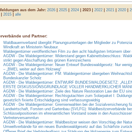
 Meldungen aus dem Jahr:
2026
|
2025
|
2024
| 2023 |
2022
|
2021
|
2020
|
2
|
2015
|
alle
erverbände und Partner:
Waldbauernverband übergibt Planungsunterlagen der Mitglieder zu Potenzia
Windkraft an Ministerin Neubaur.
Waldeigentümer veröffentlichen Film zu den acht häufigsten Irrtümern über
AGDW - Die Waldeigentümer: Widerstand gegen Kabinettsbeschluss: Wald
strikt gegen Abschaffung des grünen Kennzeichens
AGDW - Die Waldeigentümer: Neuer Entwurf Bundeswaldgesetz: Nur weni
– „BMEL weiter auf dem Holzweg“
AGDW - Die Waldeigentümer: PM: Waldeigentümer übergeben Weihnachts
Bundeskanzler Scholz
AGDW - Die Waldeigentümer: ENTWURF BUNDESWALDGESETZ: „ALLE
ERSTE DISKUSSIONSGRUNDLAGE VOLLER HANDWERKLICHER MÄN
AGDW - Die Waldeigentümer: Ziele des Nature Restoration Law der EU sind
AGDW - Die Waldeigentümer: Rechtsgutachten zum Solarpaket I: Duldungsp
gesetzlich fixierte Entschädigung sind verfassungswidrig
AGDW - Die Waldeigentümer: Gremienwahlen bei der Sozialversicherung fü
Landwirtschaft, Forsten und Gartenbau (SVLFG): Waldbesitzerverbände be
Schlüsselpositionen im ehrenamtlichen Vorstand sowie in den Ausschüssen
Vertreterversammlun
AGDW - Die Waldeigentümer: Waldbesitzer weisen den Vorschlag der Natur
Umweltverbände für ein neues Bundeswaldgesetz auf das Schärfste zurüc
Oﬀener Brief der Verbändeallianz zur Stärkung der Holzenergie zum Entwur