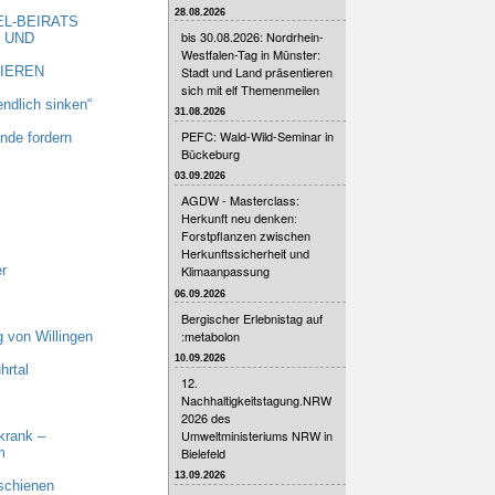
28.08.2026
EL-BEIRATS
bis 30.08.2026: Nordrhein-
 UND
Westfalen-Tag in Münster:
Stadt und Land präsentieren
TIEREN
sich mit elf Themenmeilen
ndlich sinken“
31.08.2026
PEFC: Wald-Wild-Seminar in
nde fordern
Bückeburg
03.09.2026
AGDW - Masterclass:
Herkunft neu denken:
Forstpflanzen zwischen
Herkunftssicherheit und
r
Klimaanpassung
06.09.2026
Bergischer Erlebnistag auf
:metabolon
 von Willingen
10.09.2026
hrtal
12.
Nachhaltigkeitstagung.NRW
2026 des
Umweltministeriums NRW in
krank –
Bielefeld
m
13.09.2026
schienen