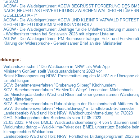
für 2023
AGDW - Die Waldeigentümer: AGDW BEGRÜSST FORDERUNG DES BM
NACH „NEUER LASTENVERTEILUNG ZWISCHEN WALDEIGENTÜMERN
GESELLSCHAFT"
AGDW - Die Waldeigentümer: AGDW UND KLEINPRIVATWALD PROTES
GEGEN DIE EU-DISKRIMINIERUNG VON HOLZ
AGDW - Die Waldeigentümer: „Beiträge für die Unfallversicherung müssen e
- Waldbesitzer treten bei Sozialwahl 2023 mit eigener Liste an
AGDW - Die Waldeigentümer: PM Biomassestrategie: Holz- und Forstverbä
Klärung der Widersprüche - Gemeinsamer Brief an drei Ministerien
eldungen:
Verbandszeitschrift "Die Waldbauern in NRW" als Web-App
Ministerin Gorißen stellt Waldzustandsbericht 2023 vor
Beirat Klimaanpassung NRW: Pressemitteilung des MUNV zur Übergabe de
Empfehlungen
SGV: Benehmensverfahren "Grubenweg Silberg" Kirchhundem
SGV: Benehmensverfahren "EleMenTal-Wege" Lennestadt-Milchenbach
Die Ministerpräsidenten Wüst und Rhein auf einer gemeinsamen Wanderung
nach Winterberg
SGV: Benehmensverfahren Ruhrtalsteig in der Flusslandschaft Mittleres Ru
SGV: Benehmensverfahren "Flurschilderweg" in Erndtebrück-Schameder
Landesbetrieb Wald und Holz NRW: Waldschutz-Infomeldung Nr. 7/2023
GEG: Stellungnahme des Bundesrats vom 12.05.2023
21.03.2023: PM des BMEL: Waldzustandserhebung: 4 von 5 Bäumen sind 
Waldumbau drängt – Wald-Klima-Paket des BMEL unterstützt Betriebe bei
klimagerechten Waldumbau
Landesbetrieb Wald und Holz NRW: Forstliches Bildungsprogramm 2023 er