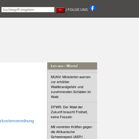
|
| FOLGE UNS:
Lies mich - Wichtig!
MUNV: Ministerien warnen
vor erhöhter
Waldbrandgefahr und
zunehmenden Schäden im
Wald
DFWR: Der Wald der
Zukunft braucht Freiheit,
keine Fesseln
izkostenverordnung
Mit vereinten Kräften gegen
die Afrikanische
Schweinepest (ASP)!