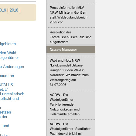
Presseinformation MLV
019
|
2018
|
NRW: Ministerin Gorißen
stellt Waldzustandsbericht
2025 vor
Resolution des
Forstausschusses: alle sind
aufgefordert!
lgebieten
Neueste Meldungen
 den Wald
eigentümer
Wald und Holz NRW:
"Erfolgsmodell Urbane
ge Änderungen
Ranger: für den Wald in
Nordrhein-Westfalen" zum
baum an
Weltrangertag am
31.07.2026
NFALLS
GEL“
 unrealistisch
AGDW - Die
flicht und
Waldeigentümer:
Funktionierende
r
Nutzungsketten und
setzen
Holzmärkte erhalten
 der
AGDW - Die
- und
Waldeigentümer: Staatlicher
k
Pachtdeckel bricht mit
f der