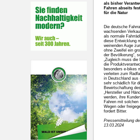
als bisher Verant
Fahren abseits fes
für die Natur
Die deutsche Fahrrad
wachsenden Verkauf
als normale Fahrrä
diese Entwicklung 
weinenden Auge zur
ohne Zweifel ein gr
der Bevölkerung“, s
„Zugleich muss die 
die Produktverantw
besonders e-bikes m
verleiten zum Radfa
in Deutschland aus 
sehr schädlich für d
Bewirtschaftung de
„Hersteller und Hän
werden, ihre Kunden
Fahren mit solchen 
Wegen oder freigege
fordert Bitter.
Pressemitteilung d
13.03.2024