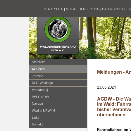
STARTSEITE
|
MITGLIEDERBEREICH
|
DATENSCHUTZ
|
I
Startseite
Aktuelles
Meldungen - Ar
Termine
DLG-Waldtage
13.03.2024
Verband [+]
PEFC NRW
AGDW - Die Wa
im Wald: Fahrr
NavLog
bisher Verantw
Wald in NRW [+]
übernehmen
Links
Kontakt
Fahrradfahren im 