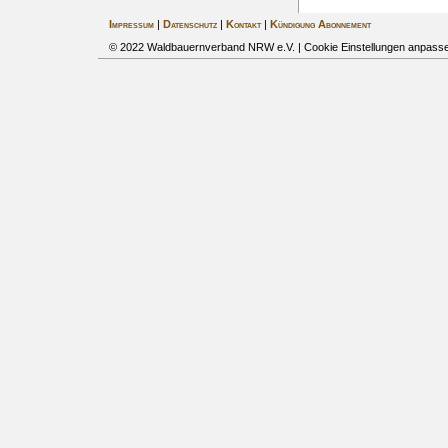
Impressum
|
Datenschutz
|
Kontakt
|
Kündigung Abonnement
© 2022 Waldbauernverband NRW e.V. |
Cookie Einstellungen anpass