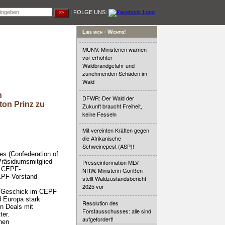
| FOLGE UNS:
Lies mich - Wichtig!
MUNV: Ministerien warnen
vor erhöhter
Waldbrandgefahr und
zunehmenden Schäden im
Wald
n
DFWR: Der Wald der
on Prinz zu
Zukunft braucht Freiheit,
keine Fesseln
Mit vereinten Kräften gegen
die Afrikanische
Schweinepest (ASP)!
s (Confederation of
räsidiumsmitglied
Presseinformation MLV
s CEPF-
NRW: Ministerin Gorißen
CEPF-Vorstand
stellt Waldzustandsbericht
2025 vor
em Geschick im CEPF
d Europa stark
Resolution des
n Deals mit
Forstausschusses: alle sind
ter.
aufgefordert!
hen