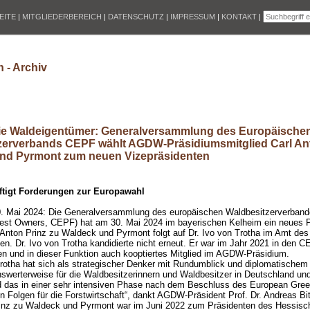
EITE
|
MITGLIEDERBEREICH
|
DATENSCHUTZ
|
IMPRESSUM
|
KONTAKT
|
 - Archiv
e Waldeigentümer: Generalversammlung des Europäische
zerverbands CEPF wählt AGDW-Präsidiumsmitglied Carl Ant
nd Pyrmont zum neuen Vizepräsidenten
tigt Forderungen zur Europawahl
30. Mai 2024: Die Generalversammlung des europäischen Waldbesitzerverbande
est Owners, CEPF) hat am 30. Mai 2024 im bayerischen Kelheim ein neues P
 Anton Prinz zu Waldeck und Pyrmont folgt auf Dr. Ivo von Trotha im Amt de
en. Dr. Ivo von Trotha kandidierte nicht erneut. Er war im Jahr 2021 in den 
n und in dieser Funktion auch kooptiertes Mitglied im AGDW-Präsidium.
Trotha hat sich als strategischer Denker mit Rundumblick und diplomatisch
swerterweise für die Waldbesitzerinnern und Waldbesitzer in Deutschland un
 das in einer sehr intensiven Phase nach dem Beschluss des European Gree
n Folgen für die Forstwirtschaft“, dankt AGDW-Präsident Prof. Dr. Andreas Bit
rinz zu Waldeck und Pyrmont war im Juni 2022 zum Präsidenten des Hessisc