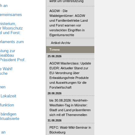
wirbt um Unterstützung
h an
AGDW - Die
 gemeinsames
Waldeigentümer: AGDW
und Familienbetriebe Land
nisterium,
und Forst warnen vor
hr Moorschutz
versteckten Eingriffen in
 und Forst:
Eigentumsrechte
arlaments zum
Artikel-Archiv
Termine
stung zur
tieabbau
25.08.2026
räsident Prof.
AGDW Masterclass: Update
EUDR: Aktueller Stand zur
e Wahl!
EU-Verordnung über
sche
Entwaldungsfreie Produkte
und Auswirkungen für die
hen
Forstwirtschaft
28.08.2026
 Lokalzeit
bis 30.08.2026: Nordrhein-
Westfalen-Tag in Münster:
funktion
Stadt und Land präsentieren
 bändigen
sich mit elf Themenmeilen
ktualisierte
31.08.2026
PEFC: Wald-Wild-Seminar in
Bückeburg
 an