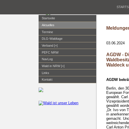
STARTS
Startseite
Aktuelles
Meldungen
Termine
DLG-Waldtage
03.06.2024
Verband [+]
PEFC NRW
AGDW - Di
Waldbesit
NavLog
Waldeck u
Wald in NRW [+]
Links
AGDW bekräf
Kontakt
Berlin, den 
European For
gewählt. Carl
Vizepräsident
gewählt worde
„Dr. Ivo von 
in anerkennen
gemacht. Und
weitreichende
Carl Anton P