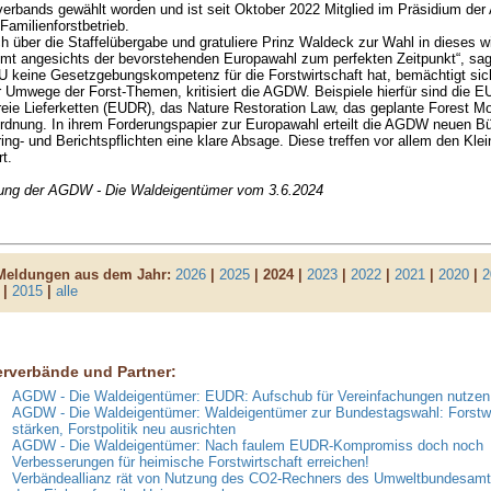
erbands gewählt worden und ist seit Oktober 2022 Mitglied im Präsidium der
Familienforstbetrieb.
ch über die Staffelübergabe und gratuliere Prinz Waldeck zur Wahl in dieses w
 angesichts der bevorstehenden Europawahl zum perfekten Zeitpunkt“, sagt 
U keine Gesetzgebungskompetenz für die Forstwirtschaft hat, bemächtigt si
 Umwege der Forst-Themen, kritisiert die AGDW. Beispiele hierfür sind die E
eie Lieferketten (EUDR), das Nature Restoration Law, das geplante Forest Mo
dnung. In ihrem Forderungspapier zur Europawahl erteilt die AGDW neuen Bü
ing- und Berichtspflichten eine klare Absage. Diese treffen vor allem den Klei
t.
lung der AGDW - Die Waldeigentümer vom 3.6.2024
 Meldungen aus dem Jahr:
2026
|
2025
| 2024 |
2023
|
2022
|
2021
|
2020
|
2
|
2015
|
alle
erverbände und Partner:
AGDW - Die Waldeigentümer: EUDR: Aufschub für Vereinfachungen nutzen
AGDW - Die Waldeigentümer: Waldeigentümer zur Bundestagswahl: Forstwi
stärken, Forstpolitik neu ausrichten
AGDW - Die Waldeigentümer: Nach faulem EUDR-Kompromiss doch noch
Verbesserungen für heimische Forstwirtschaft erreichen!
Verbändeallianz rät von Nutzung des CO2-Rechners des Umweltbundesamt