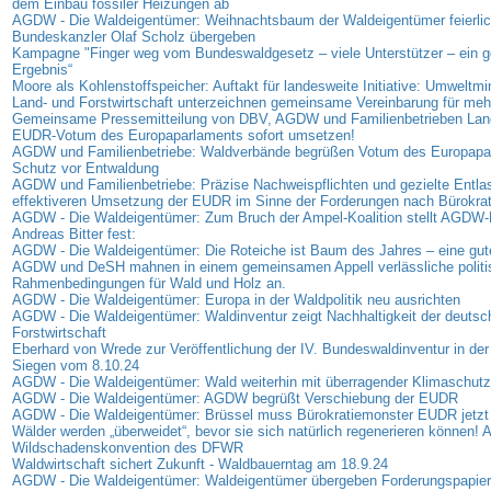
dem Einbau fossiler Heizungen ab
AGDW - Die Waldeigentümer: Weihnachtsbaum der Waldeigentümer feierlic
Bundeskanzler Olaf Scholz übergeben
Kampagne "Finger weg vom Bundeswaldgesetz – viele Unterstützer – ein
Ergebnis“
Moore als Kohlenstoffspeicher: Auftakt für landesweite Initiative: Umweltmi
Land- und Forstwirtschaft unterzeichnen gemeinsame Vereinbarung für me
Gemeinsame Pressemitteilung von DBV, AGDW und Familienbetrieben Land
EUDR-Votum des Europaparlaments sofort umsetzen!
AGDW und Familienbetriebe: Waldverbände begrüßen Votum des Europap
Schutz vor Entwaldung
AGDW und Familienbetriebe: Präzise Nachweispflichten und gezielte Entla
effektiveren Umsetzung der EUDR im Sinne der Forderungen nach Bürokra
AGDW - Die Waldeigentümer: Zum Bruch der Ampel-Koalition stellt AGDW-P
Andreas Bitter fest:
AGDW - Die Waldeigentümer: Die Roteiche ist Baum des Jahres – eine gut
AGDW und DeSH mahnen in einem gemeinsamen Appell verlässliche politi
Rahmenbedingungen für Wald und Holz an.
AGDW - Die Waldeigentümer: Europa in der Waldpolitik neu ausrichten
AGDW - Die Waldeigentümer: Waldinventur zeigt Nachhaltigkeit der deutsc
Forstwirtschaft
Eberhard von Wrede zur Veröffentlichung der IV. Bundeswaldinventur in der
Siegen vom 8.10.24
AGDW - Die Waldeigentümer: Wald weiterhin mit überragender Klimaschutz
AGDW - Die Waldeigentümer: AGDW begrüßt Verschiebung der EUDR
AGDW - Die Waldeigentümer: Brüssel muss Bürokratiemonster EUDR jetzt
Wälder werden „überweidet“, bevor sie sich natürlich regenerieren können! A
Wildschadenskonvention des DFWR
Waldwirtschaft sichert Zukunft - Waldbauerntag am 18.9.24
AGDW - Die Waldeigentümer: Waldeigentümer übergeben Forderungspapier