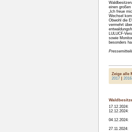
Waldbesitzerv
einen großen 
„Ich freue mi
Wechsel kommt
Obwohl die E
vermehrt über
entwaldungsfr
LULUCF-Veror
sowie Monitor
besonders har
Pressemittei
Zeige alle
2017
|
2016
Waldbesitz
17.12.2024:
12.12.2024:
04.12.2024:
27.11.2024: