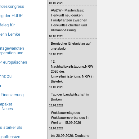
03.09.2026
undeskongress
AGDW - Masterclass:
Herkunft neu denken:
ng der EUDR
Forstpflanzen zwischen
Herkunftssicherheit und
eleg für
Klimaanpassung
terin Lemke
06.09.2026
Bergischer Erlebnistag auf
:metabolon
rtsgewandten
operation und
10.09.2026
12.
er europäischen
Nachhaltigkeitstagung.NRW
2026 des
Umweltministeriums NRW in
inz zu
Bielefeld
r
13.09.2026
Tag der Landwirtschaft in
 Finanzierung
Borken
arpaket
15.09.2026
: Neues
Waldbauerntag des
Waldbauernverbandes in
Werl am 15.09.2026
 stärker als
18.09.2026
bis 20.09.2026: Deutsche
gsoffensive