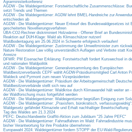
Agrarministerkonferenz
AGDW - Die Waldeigentümer: Forstwirtschaftliche Zusammenschlüsse: B
setzt Trends und Themen
AGDW - Die Waldeigentümer: AGDW lehnt BMEL-Handreiche zur Anwendu
entschieden ab
AGDW - Die Waldeigentümer: Neuer Entwurf des Bundeswaldgesetzes ist B
gescheitertes Novellierungsverfahren
UBA-CO2-Rechner diskriminiert Holzwärme - Offener Brief an Bundesminis
Reaktion auf DUH-Klage: Wald als Klimaschützer nutzen!
Waldbodentagung am 25.06.2024 in Schwerte erfolgreich verlaufen!
AGDW - Die Waldeigentümer: Zustimmung der Umweltminister zum rückwä
Nature Restoration Law völlig unverständlich Auflagen und Verbote statt Ko
Anreize
DFWR: PM Eisenacher Erklärung: Forstwirtschaft fordert Kurswechsel in d
und nationalen Waldpolitik
AGDW - Die Waldeigentümer: Generalversammlung des Europäischen
Waldbesitzerverbands CEPF wählt AGDW-Präsidiumsmitglied Carl Anton Pr
Waldeck und Pyrmont zum neuen Vizepräsidenten
AGDW - Die Waldeigentümer: Präsidium der Arbeitsgemeinschaft Deutsche
Waldbesitzerverbände stellt sich neu auf
AGDW - Die Waldeigentümer: Waldkrise durch Klimawandel hält weiter an -
der Waldforschung muss fortgeführt werden
AGDW - Die Waldeigentümer: Waldeigentümer begrüßen Einigung zum Sol
AGDW - Die Waldeigentümer: „Praxisfern, bürokratisch, verfassungswidrig“
Waldgesetz gefährdet Klimaziele und Erhalt nachhaltiger Bewirtschaftung
Tag des Waldes am 21.3.2024
PEFC: Deutschlandweite Graffiti-Aktion zum Jubiläum "25 Jahre PEFC"
AGDW - Die Waldeigentümer: Fahrradfahren im Wald: Fahrradindustrie muss
bisher Verantwortung für ihre Produkte übernehmen
Europawahl 2024: Waldeigentümer fordern STOPP der EU-Wald-Regulierun