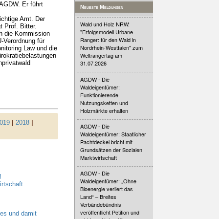
 AGDW. Er führt
Neueste Meldungen
ichtige Amt. Der
Wald und Holz NRW:
Prof. Bitter.
"Erfolgsmodell Urbane
ch die Kommission
Ranger: für den Wald in
U-Verordnung für
Nordrhein-Westfalen" zum
nitoring Law und die
Weltrangertag am
rokratiebelastungen
nprivatwald
31.07.2026
AGDW - Die
Waldeigentümer:
Funktionierende
Nutzungsketten und
Holzmärkte erhalten
019
|
2018
|
AGDW - Die
Waldeigentümer: Staatlicher
Pachtdeckel bricht mit
Grundsätzen der Sozialen
Marktwirtschaft
AGDW - Die
!
Waldeigentümer: „Ohne
rtschaft
Bioenergie verliert das
Land“ – Breites
Verbändebündnis
veröffentlicht Petition und
es und damit