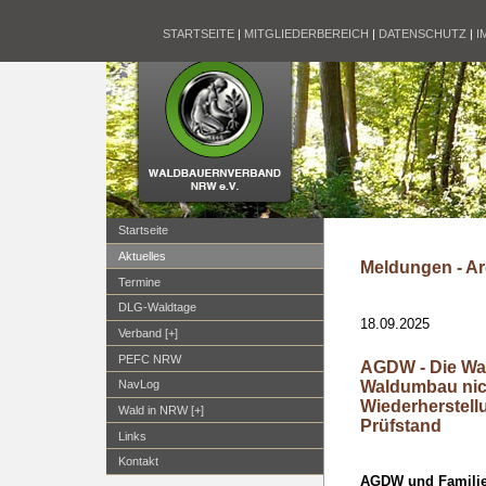
STARTSEITE
|
MITGLIEDERBEREICH
|
DATENSCHUTZ
|
I
Startseite
Aktuelles
Meldungen - Ar
Termine
DLG-Waldtage
18.09.2025
Verband [+]
PEFC NRW
AGDW - Die Wal
Waldumbau nic
NavLog
Wiederherstel
Wald in NRW [+]
Prüfstand
Links
Kontakt
AGDW und Familien