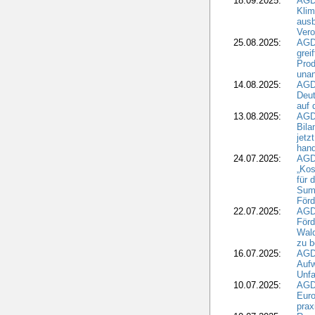
18.09.2025:
AGD
Klim
ausb
Vero
25.08.2025:
AGD
grei
Prod
una
14.08.2025:
AGD
Deut
auf 
13.08.2025:
AGD
Bila
jetz
hand
24.07.2025:
AGDW
„Kos
für 
Summ
Förd
22.07.2025:
AGD
För
Wald
zu 
16.07.2025:
AGD
Aufw
Unfa
10.07.2025:
AGD
Euro
pra