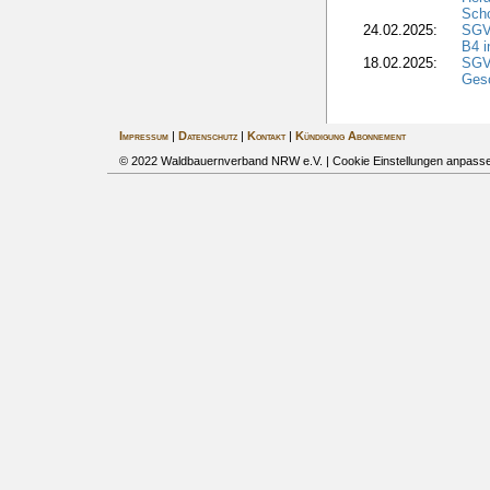
Sch
24.02.2025:
SGV
B4 i
18.02.2025:
SGV
Gesc
Impressum
|
Datenschutz
|
Kontakt
|
Kündigung Abonnement
© 2022 Waldbauernverband NRW e.V. |
Cookie Einstellungen anpass