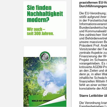
praxisfernen EU-V
Durchführungsges
Die EU-Verordnung 
stößt aufgrund ihre
in der Forstwirtsch
Informationsverans
Bundeslandwirtschaf
und Kommunalwald e
ihre zahlreichen Vor
und Behördenvertret
unsere massiven Be
Präsident Prof. And
Vorsitzender der Fa
zentrale Aspekte z
Finanzierung der W-
Projekt im Schwein
vorangetrieben. Es s
kritisierte AGDW-Prä
an den Zielen und 
denn je, in allen W
inhaltliche Schwäch
finanziellen Mitteln
fehlt an einer echte
konstatierte der A
Starre Leitbilder
Die Verordnung kra
Familienbetrieben L