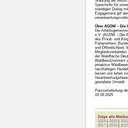
Stärkung der Wirtsc
Sprachrohr für unse
ständigen Dialog mi
Engagement gilt der
verantwortungsvolle
Über AGDW – Die 
Die Arbeitsgemeins
e.V. (AGDW – Die Wa
des Privat- und Kö
Parlamenten, Bunde
und Öffentlichkeit. 
Mitgliedsverbänden 
der Waldfläche Deut
Waldbesitzerinnen u
proaktive Waldbewir
nachhaltigen Handel
lassen uns leiten v
Verantwortungsbewuss
gestaltete Umwelt.
Pressemitteilung d
18.09.2025
Zeige alle Meld
2024
|
2023
|
202
2017
|
2016
|
201