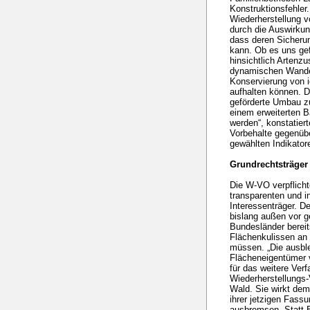
Konstruktionsfehler
Wiederherstellung 
durch die Auswirkun
dass deren Sicherun
kann. Ob es uns gef
hinsichtlich Arten
dynamischen Wandel,
Konservierung von 
aufhalten können. D
geförderte Umbau z
einem erweiterten 
werden“, konstatier
Vorbehalte gegenüb
gewählten Indikator
Grundrechtsträger
Die W-VO verpflichte
transparenten und in
Interessenträger. 
bislang außen vor g
Bundesländer berei
Flächenkulissen an
müssen. „Die ausble
Flächeneigentümer 
für das weitere Verf
Wiederherstellungs-
Wald. Sie wirkt dem
ihrer jetzigen Fas
ausbremsen. Statt B