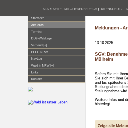
STARTSEITE
|
MITGLIEDERBEREICH
|
DATENSCHUTZ
|
I
Startseite
Aktuelles
Meldungen - Ar
Termine
DLG-Waldtage
13.10.2025
Verband [+]
PEFC NRW
SGV: Benehmen
Mülheim
NavLog
Wald in NRW [+]
Links
Sofern Sie mit Ihre
Sie sich mit Ihrer 
Kontakt
und bis spätestens 
Stellungnahme dire
Stellungnahme wird
Weitere Infos und d
hinterlegt.
Zeige alle Meld