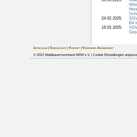
Wied
Hera
Sch
24.02.2025:
SGV
B4 i
18.02.2025:
SGV
Gesc
Impressum
|
Datenschutz
|
Kontakt
|
Kündigung Abonnement
© 2022 Waldbauernverband NRW e.V. |
Cookie Einstellungen anpass