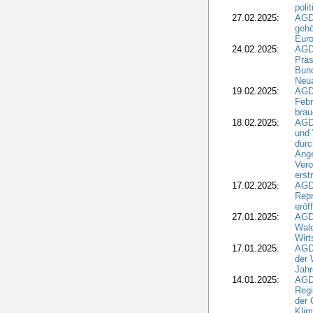
poli
27.02.2025:
AGD
gehö
Eur
24.02.2025:
AGD
Präs
Bund
Neua
19.02.2025:
AGD
Febr
brau
18.02.2025:
AGD
und
durc
Ange
Ver
erst
17.02.2025:
AGD
Repr
eröf
27.01.2025:
AGD
Wald
Wirt
17.01.2025:
AGD
der 
Jahr
14.01.2025:
AGD
Regi
der 
Kli