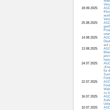
Wald
Ver
18.09.2025:
AGD
Klim
ausb
Vero
25.08.2025:
AGD
grei
Prod
una
14.08.2025:
AGD
Deut
auf 
13.08.2025:
AGD
Bila
jetz
hand
24.07.2025:
AGDW
„Kos
für 
Summ
Förd
22.07.2025:
AGD
För
Wald
zu 
16.07.2025:
AGD
Aufw
Unfa
10.07.2025:
AGD