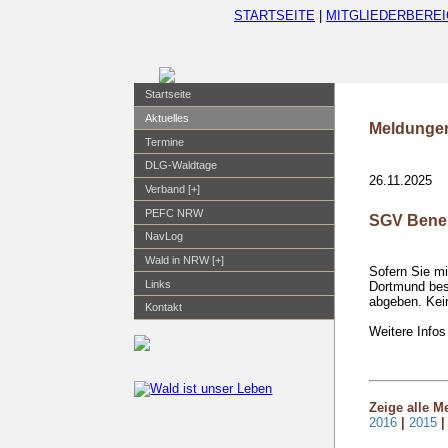
STARTSEITE
|
MITGLIEDERBEREI
Startseite
Aktuelles
Meldungen
Termine
DLG-Waldtage
26.11.2025
Verband [+]
PEFC NRW
SGV Beneh
NavLog
Wald in NRW [+]
Sofern Sie mi
Links
Dortmund bes
abgeben. Kei
Kontakt
Weitere Infos
Zeige alle 
2016
|
2015