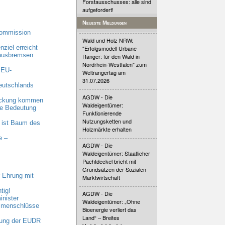
Forstausschusses: alle sind
aufgefordert!
Neueste Meldungen
Kommission
Wald und Holz NRW:
ziel erreicht
"Erfolgsmodell Urbane
 ausbremsen
Ranger: für den Wald in
Nordrhein-Westfalen" zum
 EU-
Weltrangertag am
31.07.2026
eutschlands
AGDW - Die
eckung kommen
Waldeigentümer:
nde Bedeutung
Funktionierende
Nutzungsketten und
 ist Baum des
Holzmärkte erhalten
e –
AGDW - Die
Waldeigentümer: Staatlicher
Pachtdeckel bricht mit
Grundsätzen der Sozialen
 Ehrung mit
Marktwirtschaft
tig!
AGDW - Die
nister
Waldeigentümer: „Ohne
ammenschlüsse
Bioenergie verliert das
Land“ – Breites
bung der EUDR