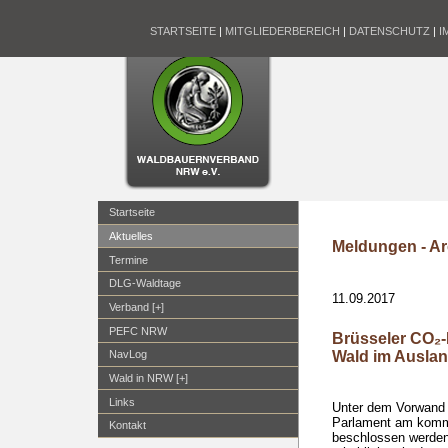
STARTSEITE
|
MITGLIEDERBEREICH
|
DATENSCHUTZ
|
I
Startseite
Aktuelles
Meldungen - Ar
Termine
DLG-Waldtage
11.09.2017
Verband [+]
PEFC NRW
Brüsseler CO₂-
Wald im Ausla
NavLog
Wald in NRW [+]
Links
Unter dem Vorwand 
Parlament am komm
Kontakt
beschlossen werden