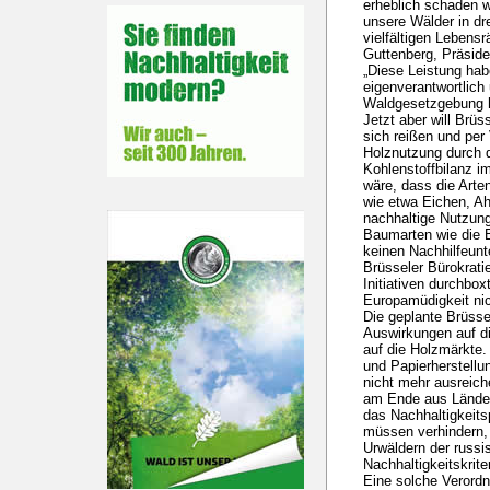
erheblich schaden w
unsere Wälder in dr
vielfältigen Lebensr
Guttenberg, Präsid
„Diese Leistung ha
eigenverantwortlich
Waldgesetzgebung h
Jetzt aber will Brü
sich reißen und per
Holznutzung durch d
Kohlenstoffbilanz 
wäre, dass die Arte
wie etwa Eichen, A
nachhaltige Nutzun
Baumarten wie die 
keinen Nachhilfeunt
Brüsseler Bürokrati
Initiativen durchbo
Europamüdigkeit ni
Die geplante Brüsse
Auswirkungen auf d
auf die Holzmärkte.
und Papierherstellu
nicht mehr ausreic
am Ende aus Ländern
das Nachhaltigkeitsp
müssen verhindern,
Urwäldern der russ
Nachhaltigkeitskrite
Eine solche Verord