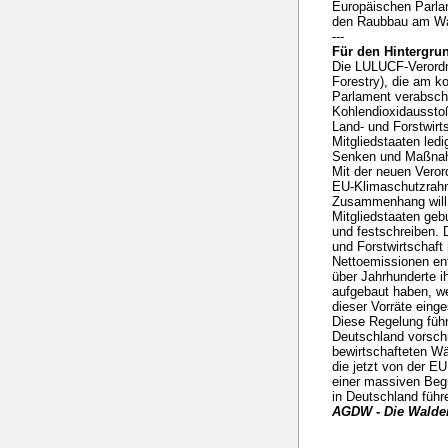
Europäischen Parlam
den Raubbau am Wal
---
Für den Hintergru
Die LULUCF-Verord
Forestry), die am 
Parlament verabschi
Kohlendioxidausstoß
Land- und Forstwirt
Mitgliedstaaten ledi
Senken und Maßnahm
Mit der neuen Verord
EU-Klimaschutzrahm
Zusammenhang will 
Mitgliedstaaten ge
und festschreiben. D
und Forstwirtschaft 
Nettoemissionen en
über Jahrhunderte 
aufgebaut haben, we
dieser Vorräte eing
Diese Regelung füh
Deutschland vorschr
bewirtschafteten Wä
die jetzt von der 
einer massiven Beg
in Deutschland führ
AGDW - Die Waldei