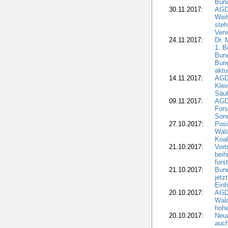
Bund
30.11.2017:
AGD
Wei
steh
Verw
24.11.2017:
Dr. 
1. B
Bund
Bun
aktu
14.11.2017:
AGD
Klei
Säul
09.11.2017:
AGD
Fors
Sond
27.10.2017:
Posi
Wal
Koal
21.10.2017:
Vort
beih
fors
21.10.2017:
Bund
jetz
Einh
20.10.2017:
AGD
Wal
hohe
20.10.2017:
Neua
auc