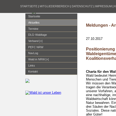
STARTSEITE
|
MITGLIEDERBEREICH
|
DATENSCHUTZ
|
IMPRESSUM
|
Startseite
Aktuelles
Meldungen - Ar
Termine
DLG-Waldtage
27.10.2017
Verband [+]
PEFC NRW
Positionierung
Waldeigentüme
NavLog
Koalitionsver
Wald in NRW [+]
Links
Charta für den Wa
Kontakt
Wald bedeutet Heima
Menschen und Tiere
Wir müssen den Wal
tragen die Verantwor
unserer Vorfahren, a
eine nachhaltige, i
Waldwirtschaft könn
Natur bewahren. Ein 
drei Säulen der Nac
Soziales. Diese nat
aller Güter!