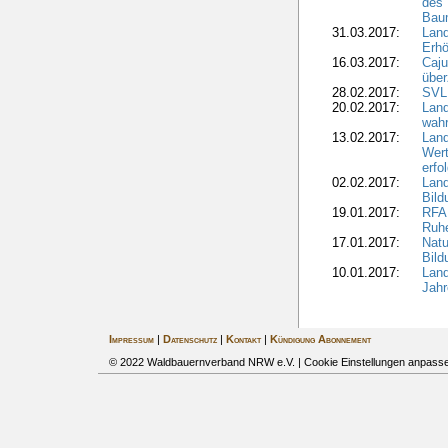
des 
Bau
31.03.2017:
Lan
Erhö
16.03.2017:
Caju
über
28.02.2017:
SVLF
20.02.2017:
Land
wahr
13.02.2017:
Land
Wert
erfo
02.02.2017:
Land
Bil
19.01.2017:
RFA 
Ruhe
17.01.2017:
Nat
Bil
10.01.2017:
Lan
Jahr
Impressum
|
Datenschutz
|
Kontakt
|
Kündigung Abonnement
© 2022 Waldbauernverband NRW e.V. |
Cookie Einstellungen anpass