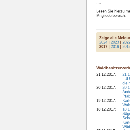
....
Lesen Sie hierzu me
Mitgliederbereich.
Zeige alle Meld
2024
|
2023
|
202
2017 |
2016
|
201
Waldbesitzerver
21.12.2017:
21.1
LULU
die 
20.12.2017:
20.1
Ände
Pfal
19.12.2017:
Kart
Wald
18.12.2017:
18.1
Säge
Sch
Kart
Wür