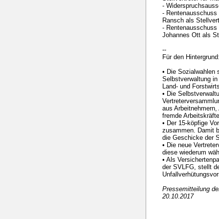
- Widerspruchsauss
- Rentenausschuss 
Ransch als Stellvert
- Rentenausschuss 
Johannes Ott als Ste
--
Für den Hintergrund
• Die Sozialwahlen 
Selbstverwaltung in
Land- und Forstwirt
• Die Selbstverwalt
Vertreterversammlung
aus Arbeitnehmern,
fremde Arbeitskräf
• Der 15-köpfige Vor
zusammen. Damit be
die Geschicke der
• Die neue Vertrete
diese wiederum wäh
• Als Versichertenp
der SVLFG, stellt d
Unfallverhütungsvor
Pressemitteilung d
20.10.2017