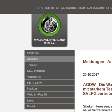
STARTSEITE
|
MITGLIEDERBEREICH
|
DATENSCHUTZ
|
I
Startseite
Aktuelles
Meldungen - Ar
Termine
DLG-Waldtage
20.10.2017
Verband [+]
PEFC NRW
AGDW - Die Wa
mit starkem T
NavLog
SVLFG vertret
Wald in NRW [+]
Links
Starke Interessenve
Kontakt
neuer Vertreterver