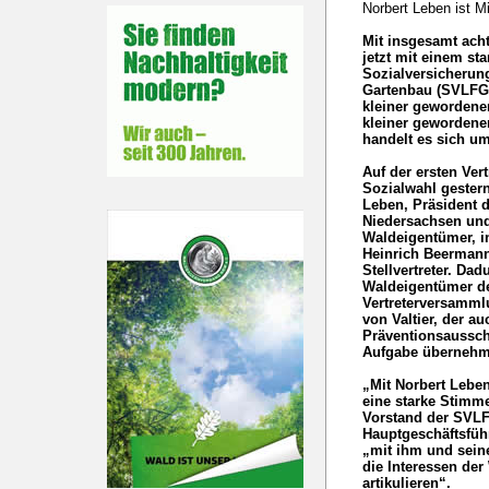
Norbert Leben ist M
Mit insgesamt acht
jetzt mit einem st
Sozialversicherung
Gartenbau (SVLFG)
kleiner gewordene
kleiner gewordene
handelt es sich um
Auf der ersten Ve
Sozialwahl gestern
Leben, Präsident 
Niedersachsen und
Waldeigentümer, i
Heinrich Beermann
Stellvertreter. Da
Waldeigentümer de
Vertreterversamm
von Valtier, der au
Präventionsausschu
Aufgabe übernehm
„Mit Norbert Lebe
eine starke Stimm
Vorstand der SVLF
Hauptgeschäftsfüh
„mit ihm und sei
die Interessen der
artikulieren“.