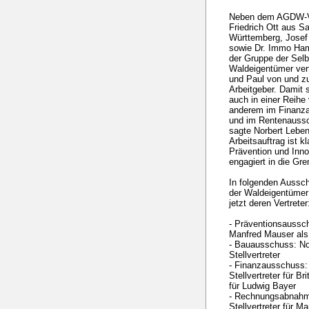
Neben dem AGDW-Vi
Friedrich Ott aus 
Württemberg, Josef
sowie Dr. Immo Ham
der Gruppe der Selb
Waldeigentümer ver
und Paul von und zu
Arbeitgeber. Damit 
auch in einer Reihe
anderem im Finanz
und im Rentenaussch
sagte Norbert Leben
Arbeitsauftrag ist k
Prävention und Inn
engagiert in die Gre
In folgenden Aussch
der Waldeigentümer 
jetzt deren Vertreter
- Präventionsaussc
Manfred Mauser als 
- Bauausschuss: No
Stellvertreter
- Finanzausschuss:
Stellvertreter für Br
für Ludwig Bayer
- Rechnungsabnahm
Stellvertreter für M