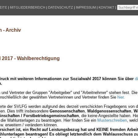
EITE
|
MITGLIEDERBEREICH
|
DATENSCHUTZ
|
IMPRESSUM
|
KONTAKT
|
 - Archiv
l 2017 - Wahlberechtigung
ruck mit weiteren Informationen zur Sozialwahl 2017 können Sie über
d
n.
n und Vertreter der Gruppen "Arbeitgeber" und "Arbeitnehmer" stehen fest. 
schließlich der gewählten Vertreterinnen und Vertreter finden Sie
hier
.
herte der SVLFG werden aufgrund des derzeit verschickten Fragebogens von 
n. Dies trifft insbesondere
Genossenschaften
,
Waldgenossenschaften
,
Wa
nschaften / Forstbetriebsgemeinschaften
, die keine Angestellte haben. Hi
m die Wahlunterlagen zu beantragen. Hier finden Sie ein
Musterschreiben
, welc
. erweitern / verändern können.
ersichert ist, ein Recht auf Leistungsbezug hat und KEINE fremden Arbeits
ahlunterlagen beantragen! Es obliegt letztendlich dem Wahlausschuss zu