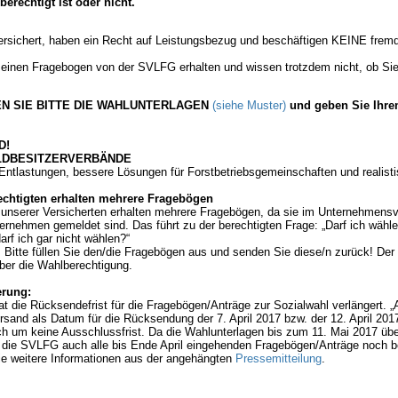
erechtigt ist oder nicht.
ersichert, haben ein Recht auf Leistungsbezug und beschäftigen KEINE fremd
 einen Fragebogen von der SVLFG erhalten und wissen trotzdem nicht, ob Sie
N SIE BITTE DIE WAHLUNTERLAGEN
(siehe Muster)
und geben Sie Ihre
D!
ALDBESITZERVERBÄNDE
Entlastungen, bessere Lösungen für Forstbetriebsgemeinschaften und realist
echtigten erhalten mehrere Fragebögen
 unserer Versicherten erhalten mehrere Fragebögen, da sie im Unternehmensv
rnehmen gemeldet sind. Das führt zu der berechtigten Frage: „Darf ich wählen
arf ich gar nicht wählen?“
h: Bitte füllen Sie den/die Fragebögen aus und senden Sie diese/n zurück! D
ber die Wahlberechtigung.
erung:
 die Rücksendefrist für die Fragebögen/Anträge zur Sozialwahl verlängert. 
ersand als Datum für die Rücksendung der 7. April 2017 bzw. der 12. April 20
ch um keine Ausschlussfrist. Da die Wahlunterlagen bis zum 11. Mai 2017 über
die SVLFG auch alle bis Ende April eingehenden Fragebögen/Anträge noch bea
e weitere Informationen aus der angehängten
Pressemitteilung
.