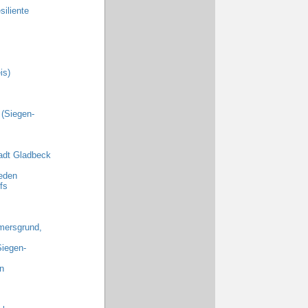
iliente
is)
 (Siegen-
adt Gladbeck
eden
fs
emersgrund,
Siegen-
n