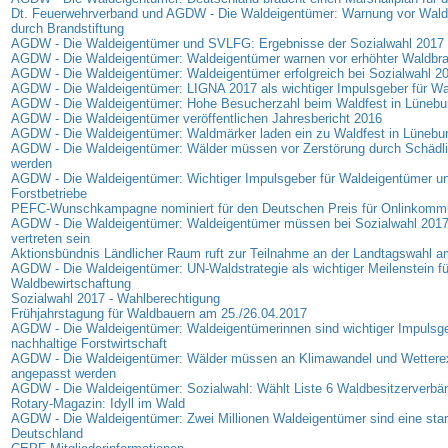
Dt. Feuerwehrverband und AGDW - Die Waldeigentümer: Warnung vor Wald
durch Brandstiftung
AGDW - Die Waldeigentümer und SVLFG: Ergebnisse der Sozialwahl 2017
AGDW - Die Waldeigentümer: Waldeigentümer warnen vor erhöhter Waldbr
AGDW - Die Waldeigentümer: Waldeigentümer erfolgreich bei Sozialwahl 2
AGDW - Die Waldeigentümer: LIGNA 2017 als wichtiger Impulsgeber für W
AGDW - Die Waldeigentümer: Hohe Besucherzahl beim Waldfest in Lünebu
AGDW - Die Waldeigentümer veröffentlichen Jahresbericht 2016
AGDW - Die Waldeigentümer: Waldmärker laden ein zu Waldfest in Lünebu
AGDW - Die Waldeigentümer: Wälder müssen vor Zerstörung durch Schädli
werden
AGDW - Die Waldeigentümer: Wichtiger Impulsgeber für Waldeigentümer u
Forstbetriebe
PEFC-Wunschkampagne nominiert für den Deutschen Preis für Onlinkommu
AGDW - Die Waldeigentümer: Waldeigentümer müssen bei Sozialwahl 2017
vertreten sein
Aktionsbündnis Ländlicher Raum ruft zur Teilnahme an der Landtagswahl am
AGDW - Die Waldeigentümer: UN-Waldstrategie als wichtiger Meilenstein fü
Waldbewirtschaftung
Sozialwahl 2017 - Wahlberechtigung
Frühjahrstagung für Waldbauern am 25./26.04.2017
AGDW - Die Waldeigentümer: Waldeigentümerinnen sind wichtiger Impulsgeb
nachhaltige Forstwirtschaft
AGDW - Die Waldeigentümer: Wälder müssen an Klimawandel und Wettere
angepasst werden
AGDW - Die Waldeigentümer: Sozialwahl: Wählt Liste 6 Waldbesitzerverbä
Rotary-Magazin: Idyll im Wald
AGDW - Die Waldeigentümer: Zwei Millionen Waldeigentümer sind eine sta
Deutschland