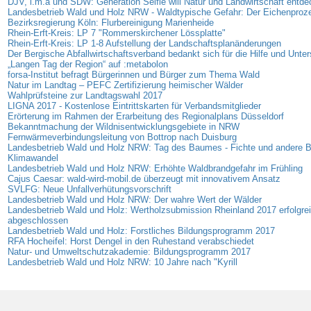
DJV, i.m.a und SDW: Generation Selfie will Natur und Landwirtschaft entd
Landesbetrieb Wald und Holz NRW - Waldtypische Gefahr: Der Eichenproz
Bezirksregierung Köln: Flurbereinigung Marienheide
Rhein-Erft-Kreis: LP 7 "Rommerskirchener Lössplatte"
Rhein-Erft-Kreis: LP 1-8 Aufstellung der Landschaftsplanänderungen
Der Bergische Abfallwirtschaftsverband bedankt sich für die Hilfe und Unte
„Langen Tag der Region“ auf :metabolon
forsa-Institut befragt Bürgerinnen und Bürger zum Thema Wald
Natur im Landtag – PEFC Zertifizierung heimischer Wälder
Wahlprüfsteine zur Landtagswahl 2017
LIGNA 2017 - Kostenlose Eintrittskarten für Verbandsmitglieder
Erörterung im Rahmen der Erarbeitung des Regionalplans Düsseldorf
Bekanntmachung der Wildnisentwicklungsgebiete in NRW
Fernwärmeverbindungsleitung von Bottrop nach Duisburg
Landesbetrieb Wald und Holz NRW: Tag des Baumes - Fichte und andere 
Klimawandel
Landesbetrieb Wald und Holz NRW: Erhöhte Waldbrandgefahr im Frühling
Cajus Caesar: wald-wird-mobil.de überzeugt mit innovativem Ansatz
SVLFG: Neue Unfallverhütungsvorschrift
Landesbetrieb Wald und Holz NRW: Der wahre Wert der Wälder
Landesbetrieb Wald und Holz: Wertholzsubmission Rheinland 2017 erfolgre
abgeschlossen
Landesbetrieb Wald und Holz: Forstliches Bildungsprogramm 2017
RFA Hocheifel: Horst Dengel in den Ruhestand verabschiedet
Natur- und Umweltschutzakademie: Bildungsprogramm 2017
Landesbetrieb Wald und Holz NRW: 10 Jahre nach "Kyrill