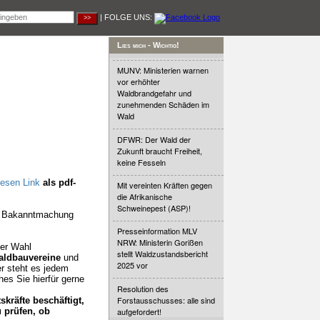
| FOLGE UNS:
Lies mich - Wichtig!
MUNV: Ministerien warnen
vor erhöhter
Waldbrandgefahr und
zunehmenden Schäden im
Wald
DFWR: Der Wald der
Zukunft braucht Freiheit,
keine Fesseln
iesen Link
als pdf-
Mit vereinten Kräften gegen
die Afrikanische
Schweinepest (ASP)!
Die Bakanntmachung
Presseinformation MLV
NRW: Ministerin Gorißen
der Wahl
stellt Waldzustandsbericht
ldbauvereine
und
2025 vor
er steht es jedem
hes Sie hierfür gerne
Resolution des
Forstausschusses: alle sind
kräfte beschäftigt,
aufgefordert!
 prüfen, ob