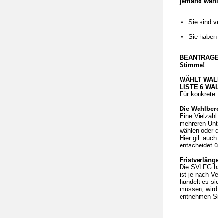
jemand wahlb
Sie sind v
Sie haben
BEANTRAGE
Stimme!
WÄHLT WAL
LISTE 6 W
Für konkrete 
Die Wahlber
Eine Vielzahl
mehreren Unte
wählen oder d
Hier gilt auc
entscheidet ü
Fristverläng
Die SVLFG hat
ist je nach V
handelt es si
müssen, wird 
entnehmen Si