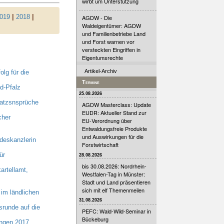
wirbt um Unterstützung
019
|
2018
|
AGDW - Die
Waldeigentümer: AGDW
und Familienbetriebe Land
und Forst warnen vor
versteckten Eingriffen in
Eigentumsrechte
Artikel-Archiv
lg für die
Termine
d-Pfalz
25.08.2026
tatzsnsprüche
AGDW Masterclass: Update
EUDR: Aktueller Stand zur
cher
EU-Verordnung über
Entwaldungsfreie Produkte
und Auswirkungen für die
eskanzlerin
Forstwirtschaft
ür
28.08.2026
bis 30.08.2026: Nordrhein-
artellamt,
Westfalen-Tag in Münster:
Stadt und Land präsentieren
sich mit elf Themenmeilen
im ländlichen
31.08.2026
runde auf die
PEFC: Wald-Wild-Seminar in
Bückeburg
ungen 2017