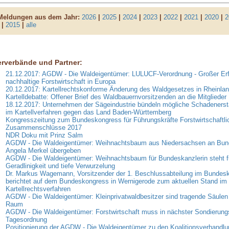
 Meldungen aus dem Jahr:
2026
|
2025
|
2024
|
2023
|
2022
|
2021
|
2020
|
2
|
2015
|
alle
erverbände und Partner:
21.12.2017: AGDW - Die Waldeigentümer: LULUCF-Verordnung - Großer Erfo
nachhaltige Forstwirtschaft in Europa
20.12.2017: Kartellrechtskonforme Änderung des Waldgesetzes in Rheinlan
Kartelldebatte: Offener Brief des Waldbauernvorsitzenden an die Mitglieder
18.12.2017: Unternehmen der Sägeindustrie bündeln mögliche Schadeners
im Kartellverfahren gegen das Land Baden-Württemberg
Kongresszeitung zum Bundeskongress für Führungskräfte Forstwirtschaftli
Zusammenschlüsse 2017
NDR Doku mit Prinz Salm
AGDW - Die Waldeigentümer: Weihnachtsbaum aus Niedersachsen an Bund
Angela Merkel übergeben
AGDW - Die Waldeigentümer: Weihnachtsbaum für Bundeskanzlerin steht f
Geradlinigkeit und tiefe Verwurzelung
Dr. Markus Wagemann, Vorsitzender der 1. Beschlussabteilung im Bundesk
berichtet auf dem Bundeskongress in Wernigerode zum aktuellen Stand im
Kartellrechtsverfahren
AGDW - Die Waldeigentümer: Kleinprivatwaldbesitzer sind tragende Säulen 
Raum
AGDW - Die Waldeigentümer: Forstwirtschaft muss in nächster Sondierungs
Tagesordnung
Positionierung der AGDW - Die Waldeigentümer zu den Koalitionsverhandl