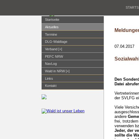
STARTS
Startseite
Aktuelles
Meldungen
Termine
DLG-Waldtage
07.04.2017
Verband [+]
PEFC NRW
Sozialwah
NavLog
Wald in NRW [+]
Links
Den Sonderd
Datei abrufe
Kontakt
Vertreterinne
der SVLFG ein
Viele Versic
ausgeschlosse
andere
Gemei
frei, trotzde
verwenden bzw
Jeder, der v
sollte die W