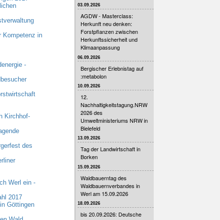
lichen
03.09.2026
AGDW - Masterclass:
stverwaltung
Herkunft neu denken:
Forstpflanzen zwischen
r Kompetenz in
Herkunftssicherheit und
Klimaanpassung
06.09.2026
energie -
Bergischer Erlebnistag auf
:metabolon
dbesucher
10.09.2026
stwirtschaft
12.
Nachhaltigkeitstagung.NRW
2026 des
 Kirchhof-
Umweltministeriums NRW in
Bielefeld
ragende
13.09.2026
gerfest des
Tag der Landwirtschaft in
Borken
liner
15.09.2026
Waldbauerntag des
h Werl ein -
Waldbauernverbandes in
Werl am 15.09.2026
hl 2017
in Göttingen
18.09.2026
bis 20.09.2026: Deutsche
den Wald