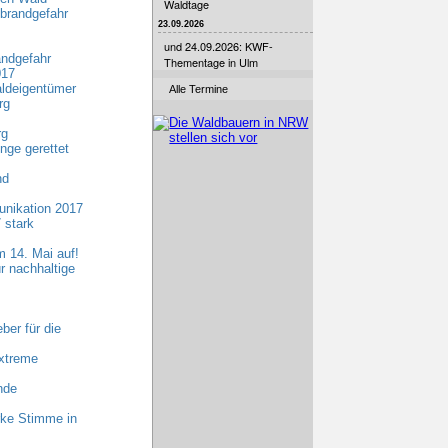
Waldtage
brandgefahr
23.09.2026
und 24.09.2026: KWF-
andgefahr
Thementage in Ulm
017
aldeigentümer
Alle Termine
rg
rg
nge gerettet
nd
nikation 2017
 stark
 14. Mai auf!
r nachhaltige
er für die
xtreme
nde
rke Stimme in