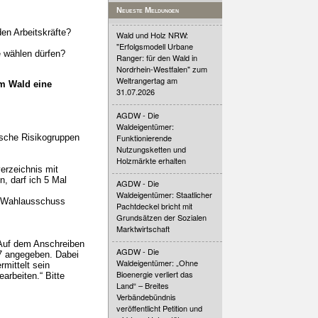
Neueste Meldungen
en Arbeitskräfte?
Wald und Holz NRW:
"Erfolgsmodell Urbane
 wählen dürfen?
Ranger: für den Wald in
Nordrhein-Westfalen" zum
Weltrangertag am
m Wald eine
31.07.2026
AGDW - Die
Waldeigentümer:
Funktionierende
ische Risikogruppen
Nutzungsketten und
Holzmärkte erhalten
erzeichnis mit
, darf ich 5 Mal
AGDW - Die
Waldeigentümer: Staatlicher
er Wahlausschuss
Pachtdeckel bricht mit
Grundsätzen der Sozialen
Marktwirtschaft
„Auf dem Anschreiben
AGDW - Die
17 angegeben. Dabei
Waldeigentümer: „Ohne
mittelt sein
Bioenergie verliert das
rbeiten.“ Bitte
Land“ – Breites
Verbändebündnis
veröffentlicht Petition und