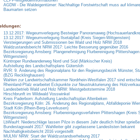
CEPF-Mitgliederinformationen
AGDW - Die Waldeigentümer: Nachhaltige Forstwirtschaft muss auf klimares
Baumarten setzen
eldungen:
13.12.2017: Wegeumverlegung Bestwiger Panoramaweg (Hochsauerlandkre
13.12.2017: Wegeumverlegung Ilsetalpfad (Kreis Siegen-Wittgenstein)
Versteigerungen und Submissionen bei Wald und Holz NRW 2018
Waldzustandsbericht NRW 2017: Leichte Besserung gegenüber 2016
Bezirksregierung Arnsberg: Plangenehmigung Flurbereinigung Plittershagen
Wittgenstein)
Küntroper Rundwanderweg Nord und Süd (Märkischer Kreis)
Aufstellung des Landschaftsplans Gütersloh
RVR: 9. Änderung des Regionalplans für den Regierungsbezirk Münster, St
(BZG Recklinghausen)
Wahlen zur Landwirtschaftskammer Nordrhein-Westfalen 2017 sind entschi
Rheinland-Pfalz erarbeitet Eckpunkte zur Neustrukturierung des Holzverkau
Landesbetrieb Wald und Holz NRW: Meistgebotstermine 2018
Hirschbrunft im Wildwald Vosswinkel
Kreis Paderborn: Aufstellung Landschaftsplan Altenbeken
Bezirksregierung Köln: 26. Änderung des Regionalplans, Abfalldeponie Wi
Stadt Köln (Rhein-Berg-Leverkusen)
Bezirksregierung Arnsberg: Flurbereinigungsverfahren Plittershagen (Kreis 
Wittgenstein)
LbWauH: Niederschläge lassen Pilze in diesem Jahr deutlich früher sprieße
Bundestagswahl 2017: Wahlleiter gibt zugelassene Landeslisten bekannt
Nachhaltigkeitsbericht 2016 vorgestellt
MULNV NRW: Start der Waldzustandserhebung 2017