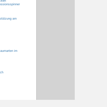
ecken
essionsspinner
rstützung am
Baumarten im
ich