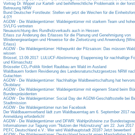
Vortrag Dr. Wippel zur Kartell- und beihilferechtliche Problematik in der forst
Betreuung NRW
Bund Deutscher Forstleute: Stellen wir jetzt die Weichen für die Einheitsfor
4.0?!
AGDW - Die Waldeigentümer: Waldeigentümer mit starkem Team und hohe
SVLFG vertreten
Neuausrichtung des Rundholzverkaufs auch in Hessen
Erlass zur Änderung des Erlasses für die Planung und Genehmigung von
Windenergieanlagen und Hinweise für die Zielsetzung und Anwendung (Wind
Erlass)
AGDW - Die Waldeigentümer: Höhepunkt der Pilzsaison: Das müssen Wal
wissen
Brüssel, 13.09.2017: LULUCF-Abstimmung: Etappensieg für nachhaltige For
und Klimaschutz
Brüsseler CO₂-Politik fördert Raubbau am Wald im Ausland
Waldbauern fordern Revidierung des Landesnaturschutzgesetzes NRW nach
Gutachten
AGDW - Die Waldeigentümer: Nachhaltige Waldbewirtschaftung hat hervor
Ökobilanz
AGDW - Die Waldeigentümer: Waldeigentümer mit eigenem Stand beim Bür
Bundespräsidenten
AGDW - Die Waldeigentümer: Social Day der AGDW-Geschäftsstelle bei Ber
Stadtmission
AGDW - Die Waldeigentümer nun bei Facebook
Der Waldbauernverband lädt zum Waldbauerntag am 6. September 2017 nac
Anmeldung erforderlich!
AGDW - Die Waldeigentümer und DFWR: Wahlprüfsteine zur Bundestagswa
Informationen zur Tagung vom "Nutzen der Holznutzung" am 22. Juni 2017 
PEFC Deutschland e.V.: Wer wird Waldhauptstadt 2018? Jetzt bewerben!
AGDW - Die Waldeigentümer: Deutschland braucht einen Marshallplan für 