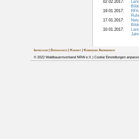
02.02.2017:
Land
Bil
19.01.2017:
RFA 
Ruhe
17.01.2017:
Nat
Bil
10.01.2017:
Lan
Jahr
Impressum
|
Datenschutz
|
Kontakt
|
Kündigung Abonnement
© 2022 Waldbauernverband NRW e.V. |
Cookie Einstellungen anpass