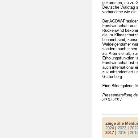
gekommen, so zu Gut
Deutsche Waldtag s
vorhandene wie die 
Der AGDW-Präsident 
Forstwirtschaft au
Rückenwind bekomm
die im Klimaschutzp
benannt sind, kons
Waldeigentümer würd
sondern auch einen
zur Artenvielfalt, z
Erholungsfunktion l
Forstwirtschaft ist 
auch international ei
zukunftsorientiert u
Guttenberg.
Eine Bildergalerie f
Pressemitteilung 
20.07.2017
Zeige alle Meld
2024
|
2023
|
202
2017 |
2016
|
201