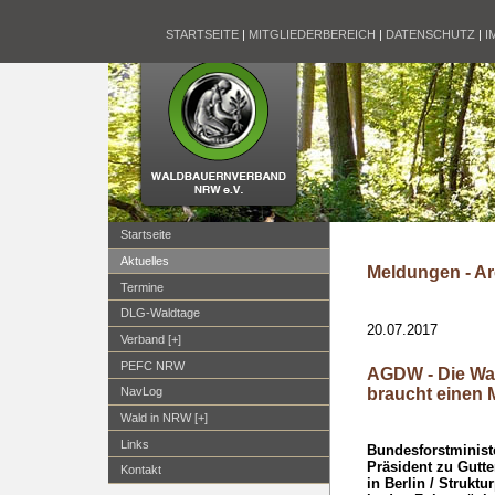
STARTSEITE
|
MITGLIEDERBEREICH
|
DATENSCHUTZ
|
I
Startseite
Aktuelles
Meldungen - Ar
Termine
DLG-Waldtage
20.07.2017
Verband [+]
PEFC NRW
AGDW - Die Wa
braucht einen 
NavLog
Wald in NRW [+]
Links
Bundesforstminist
Präsident zu Gutt
Kontakt
in Berlin / Strukt