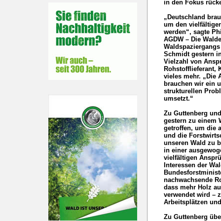
in den Fokus rück
„Deutschland brau
um den vielfältig
werden“, sagte Phi
AGDW – Die Waldei
Waldspaziergangs 
Schmidt gestern i
Vielzahl von Ansp
Rohstofflieferant,
vieles mehr. „Die
brauchen wir ein
strukturellen Pro
umsetzt.“
Zu Guttenberg und
gestern zu einem
getroffen, um die
und die Forstwirtsc
unseren Wald zu b
in einer ausgewo
vielfältigen Anspr
Interessen der Wal
Bundesforstministe
nachwachsende Roh
dass mehr Holz aus
verwendet wird – 
Arbeitsplätzen un
Zu Guttenberg üb