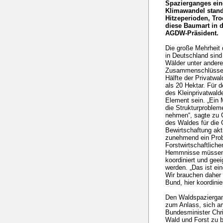
Spazierganges ein
Klimawandel stand
Hitzeperioden, Tro
diese Baumart in d
AGDW-Präsident.
Die große Mehrheit 
in Deutschland sind
Wälder unter andere
Zusammenschlüssen 
Hälfte der Privatwal
als 20 Hektar. Für
des Kleinprivatwalde
Element sein. „Ein 
die Strukturproblem
nehmen“, sagte zu G
des Waldes für die 
Bewirtschaftung akti
zunehmend ein Probl
Forstwirtschaftlic
Hemmnisse müssen i
koordiniert und gee
werden. „Das ist ei
Wir brauchen daher 
Bund, hier koordini
Den Waldspazierga
zum Anlass, sich am
Bundesminister Chri
Wald und Forst zu b