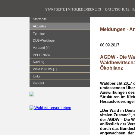
STARTSEITE
|
MITGLIEDERBEREICH
|
DATENSCHUTZ
|
I
Startseite
Aktuelles
Meldungen - Ar
Termine
DLG-Waldtage
06.09.2017
Verband [+]
PEFC NRW
AGDW - Die Wa
Waldbewirtscha
NavLog
Ökobilanz
Wald in NRW [+]
Links
Waldbericht 2017 
Kontakt
umfassenden Überb
Auswirkungen des
Strukturen im Klei
Herausforderunge
„Der Wald in Deut
vitalen Zustand“, 
der AGDW – Die Wa
anlässlich der Ve
durch das Bundeska
angewachsen, der 