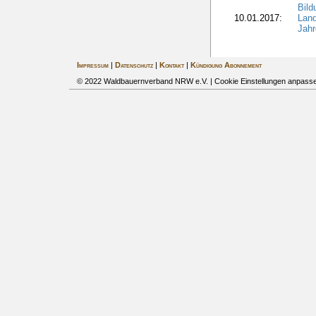
Bil
10.01.2017:
Lan
Jahr
Impressum
|
Datenschutz
|
Kontakt
|
Kündigung Abonnement
© 2022 Waldbauernverband NRW e.V. |
Cookie Einstellungen anpass