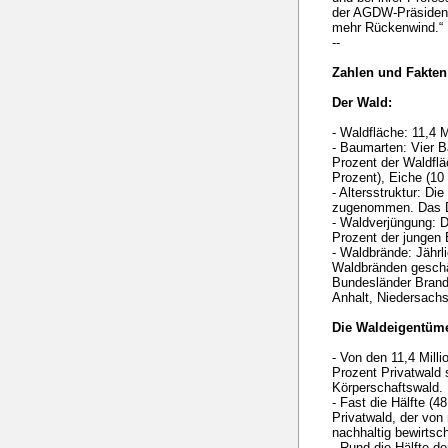
der AGDW-Präsident.
mehr Rückenwind.“
--
Zahlen und Fakten
Der Wald:
- Waldfläche: 11,4 
- Baumarten: Vier 
Prozent der Waldflä
Prozent), Eiche (10
- Altersstruktur: D
zugenommen. Das Dur
- Waldverjüngung: Di
Prozent der jungen 
- Waldbrände: Jährl
Waldbränden geschäd
Bundesländer Brand
Anhalt, Niedersach
Die Waldeigentüme
- Von den 11,4 Mill
Prozent Privatwald
Körperschaftswald.
- Fast die Hälfte (4
Privatwald, der von
nachhaltig bewirtsch
- Rund die Hälfte de