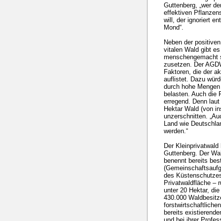
Guttenberg, „wer d
effektiven Pflanze
will, der ignoriert 
Mond“.
Neben der positiven
vitalen Wald gibt es
menschengemacht s
zusetzen. Der AGDW
Faktoren, die der a
auflistet. Dazu würd
durch hohe Mengen 
belasten. Auch die
erregend. Denn laut
Hektar Wald (von in
unzerschnitten. „Au
Land wie Deutschlan
werden.“
Der Kleinprivatwald
Guttenberg. Der Wa
benennt bereits be
(Gemeinschaftsaufg
des Küstenschutzes“
Privatwaldfläche – 
unter 20 Hektar, di
430.000 Waldbesitze
forstwirtschaftlich
bereits existieren
und bei ihrer Profes