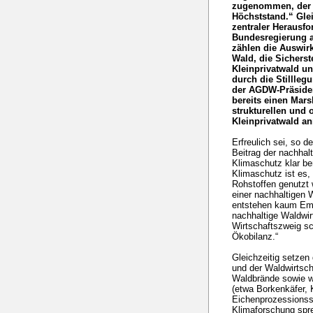
zugenommen, der H
Höchststand.“ Glei
zentraler Herausfo
Bundesregierung 
zählen die Auswir
Wald, die Sicherst
Kleinprivatwald un
durch die Stillleg
der AGDW-Präsiden
bereits einen Mars
strukturellen und
Kleinprivatwald a
Erfreulich sei, so 
Beitrag der nachha
Klimaschutz klar b
Klimaschutz ist es,
Rohstoffen genutzt w
einer nachhaltigen
entstehen kaum Emi
nachhaltige Waldwir
Wirtschaftszweig sc
Ökobilanz.“
Gleichzeitig setze
und der Waldwirtsch
Waldbrände sowie w
(etwa Borkenkäfer, 
Eichenprozessionssp
Klimaforschung spre