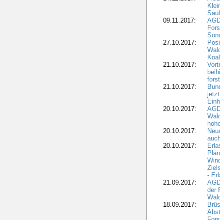
Klei
Säul
09.11.2017:
AGD
Fors
Sond
27.10.2017:
Posi
Wal
Koal
21.10.2017:
Vort
beih
fors
21.10.2017:
Bund
jetz
Einh
20.10.2017:
AGD
Wal
hohe
20.10.2017:
Neua
auc
20.10.2017:
Erla
Pla
Wind
Ziel
- Er
21.09.2017:
AGD
der 
Wal
18.09.2017:
Brüs
Abst
Fors