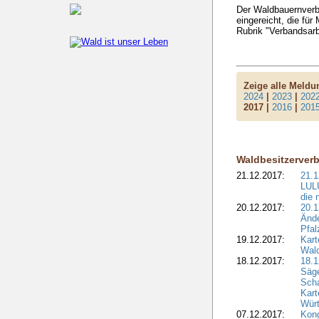
Der Waldbauernverba
eingereicht, die für
Rubrik "Verbandsarb
Zeige alle Meld
2024
|
2023
|
202
2017 |
2016
|
201
Waldbesitzerver
21.12.2017:
21.1
LULU
die 
20.12.2017:
20.1
Ände
Pfal
19.12.2017:
Kart
Wald
18.12.2017:
18.1
Säge
Sch
Kart
Wür
07.12.2017:
Kon