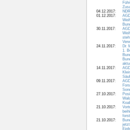
Führ
Zus
04.12.2017:
NDR
01.12.2017:
AGD
Wei
Bund
30.11.2017:
AGD
Wei
steh
Verw
24.11.2017:
Dr. 
1. B
Bund
Bun
aktu
14.11.2017:
AGD
Klei
Säul
09.11.2017:
AGD
Fors
Sond
27.10.2017:
Posi
Wal
Koal
21.10.2017:
Vort
beih
fors
21.10.2017:
Bund
jetz
Einh