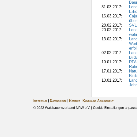
Bau
31.03.2017:
Lan
Erhö
16.03.2017:
Caju
über
28.02.2017:
SVLF
20.02.2017:
Land
wahr
13.02.2017:
Land
Wert
erfo
02.02.2017:
Land
Bil
19.01.2017:
RFA 
Ruhe
17.01.2017:
Nat
Bil
10.01.2017:
Lan
Jahr
Impressum
|
Datenschutz
|
Kontakt
|
Kündigung Abonnement
© 2022 Waldbauernverband NRW e.V. |
Cookie Einstellungen anpass