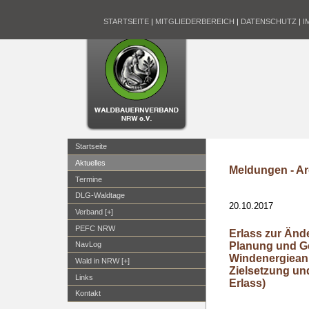
STARTSEITE
|
MITGLIEDERBEREICH
|
DATENSCHUTZ
|
I
Startseite
Aktuelles
Meldungen - Ar
Termine
DLG-Waldtage
20.10.2017
Verband [+]
PEFC NRW
Erlass zur Änd
Planung und 
NavLog
Windenergieanl
Wald in NRW [+]
Zielsetzung u
Links
Erlass)
Kontakt