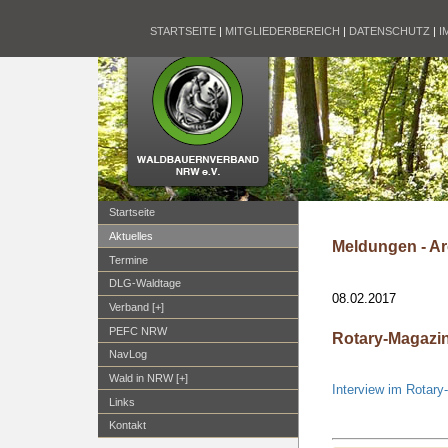
STARTSEITE
|
MITGLIEDERBEREICH
|
DATENSCHUTZ
|
I
Startseite
Aktuelles
Meldungen - Ar
Termine
DLG-Waldtage
08.02.2017
Verband [+]
PEFC NRW
Rotary-Magazin:
NavLog
Wald in NRW [+]
Interview im Rotar
Links
Kontakt