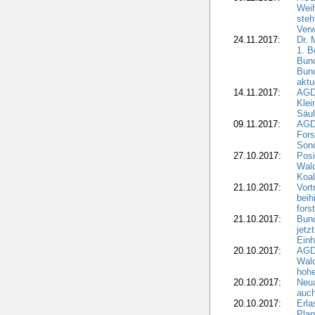
Wei
steh
Verw
24.11.2017:
Dr. 
1. B
Bund
Bun
aktu
14.11.2017:
AGD
Klei
Säul
09.11.2017:
AGD
Fors
Sond
27.10.2017:
Posi
Wal
Koal
21.10.2017:
Vort
beih
fors
21.10.2017:
Bund
jetz
Einh
20.10.2017:
AGD
Wal
hohe
20.10.2017:
Neua
auc
20.10.2017:
Erla
Pla