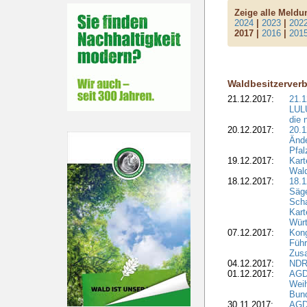
Zeige alle Meld
2024
|
2023
|
202
2017 |
2016
|
201
Waldbesitzerver
21.12.2017:
21.1
LULU
die 
20.12.2017:
20.1
Ände
Pfal
19.12.2017:
Kart
Wald
18.12.2017:
18.1
Säge
Sch
Kart
Wür
07.12.2017:
Kon
Führ
Zus
04.12.2017:
NDR
01.12.2017:
AGD
Wei
Bund
30.11.2017:
AGD