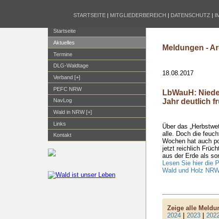
STARTSEITE
|
MITGLIEDERBEREICH
|
DATENSCHUTZ
|
I
Startseite
Aktuelles
Meldungen - Ar
Termine
DLG-Waldtage
18.08.2017
Verband [+]
PEFC NRW
LbWauH: Nieder
Jahr deutlich f
NavLog
Wald in NRW [+]
Links
Über das „Herbstwet
alle. Doch die feuc
Kontakt
Wochen hat auch po
jetzt reichlich Früc
aus der Erde als son
Lesen Sie hier die 
Wald und Holz NRW
Zeige alle Meld
2024
|
2023
|
202