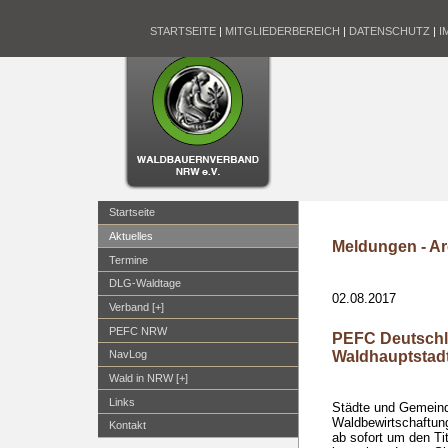
STARTSEITE
|
MITGLIEDERBEREICH
|
DATENSCHUTZ
|
I
Startseite
Aktuelles
Meldungen - Ar
Termine
DLG-Waldtage
02.08.2017
Verband [+]
PEFC NRW
PEFC Deutschla
Waldhauptstadt
NavLog
Wald in NRW [+]
Links
Städte und Gemeind
Waldbewirtschaftun
Kontakt
ab sofort um den T