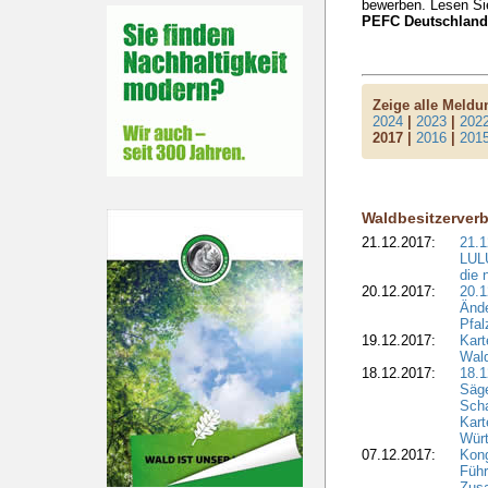
bewerben. Lesen S
PEFC Deutschland,
Zeige alle Meld
2024
|
2023
|
202
2017 |
2016
|
201
Waldbesitzerver
21.12.2017:
21.1
LULU
die 
20.12.2017:
20.1
Ände
Pfal
19.12.2017:
Kart
Wald
18.12.2017:
18.1
Säge
Sch
Kart
Wür
07.12.2017:
Kon
Führ
Zus