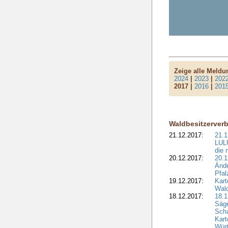
Zeige alle Meld
2024
|
2023
|
202
2017 |
2016
|
201
Waldbesitzerver
21.12.2017:
21.1
LULU
die 
20.12.2017:
20.1
Ände
Pfal
19.12.2017:
Kart
Wald
18.12.2017:
18.1
Säge
Sch
Kart
Wür