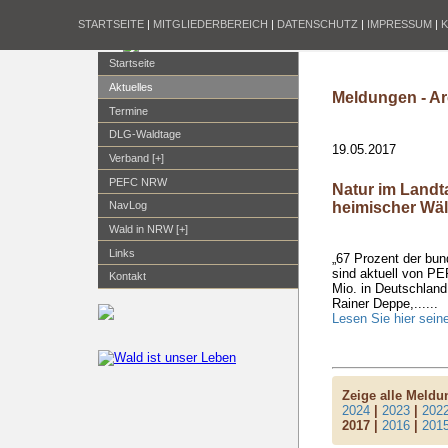
STARTSEITE
|
MITGLIEDERBEREICH
|
DATENSCHUTZ
|
IMPRESSUM
|
Startseite
Aktuelles
Meldungen - Ar
Termine
DLG-Waldtage
19.05.2017
Verband [+]
PEFC NRW
Natur im Landt
heimischer Wä
NavLog
Wald in NRW [+]
Links
„67 Prozent der bu
sind aktuell von PEF
Kontakt
Mio. in Deutschland
Rainer Deppe,......
Lesen Sie hier sein
Zeige alle Meld
2024
|
2023
|
202
2017 |
2016
|
201