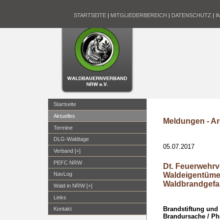
STARTSEITE
|
MITGLIEDERBEREICH
|
DATENSCHUTZ
|
I
Startseite
Aktuelles
Meldungen - Ar
Termine
DLG-Waldtage
05.07.2017
Verband [+]
PEFC NRW
Dt. Feuerwehr
Waldeigentüme
NavLog
Waldbrandgefah
Wald in NRW [+]
Links
Brandstiftung und 
Kontakt
Brandursache / Ph