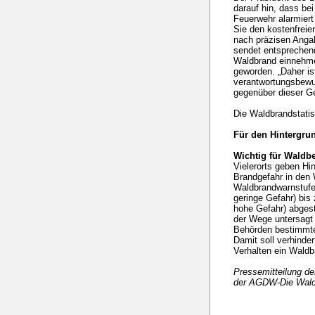
darauf hin, dass be
Feuerwehr alarmier
Sie den kostenfreien
nach präzisen Anga
sendet entsprechen
Waldbrand einnehmen
geworden. „Daher is
verantwortungsbewu
gegenüber dieser Ge
Die Waldbrandstatis
Für den Hintergru
Wichtig für Waldb
Vielerorts geben Hin
Brandgefahr in den 
Waldbrandwarnstufe
geringe Gefahr) bis
hohe Gefahr) abgest
der Wege untersagt
Behörden bestimmte
Damit soll verhinde
Verhalten ein Waldb
Pressemitteilung d
der AGDW-Die Wald