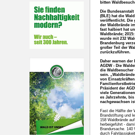
bitten Waldbesuc
Die Bundesanstalt
(BLE) hat die Wald
veröffentlicht. Die
der Waldbrände im
fast halbiert hat 
Waldbrände; 2015:
wurde mit 232 Wal
Brandenburg verzei
großer Teil der Wa
zurückzuführen.
Daher warnen der 
AGDW - Die Waldei
die Waldbesucher 
sein. „Waldbrände
von Einsatzkräften
Familienforstbetri
Präsident der AGD
viele Generatione
es Jahrzehnte, bis
nachgewachsen ist
Fast die Hälfte der
Brandstiftung und l
158 Waldbrände auf
herbeigeführt - dami
Brandursache. 140 
durch Fahrlässigkeit