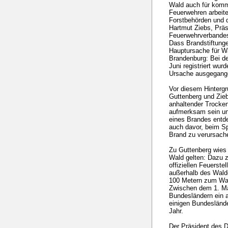
Wald auch für komm
Feuerwehren arbeite
Forstbehörden und 
Hartmut Ziebs, Prä
Feuerwehrverbande
Dass Brandstiftung
Hauptursache für Wa
Brandenburg: Bei d
Juni registriert wur
Ursache ausgegang
Vor diesem Hintergr
Guttenberg und Zieb
anhaltender Trocke
aufmerksam sein un
eines Brandes entde
auch davor, beim S
Brand zu verursach
Zu Guttenberg wies 
Wald gelten: Dazu z
offiziellen Feuerste
außerhalb des Wal
100 Metern zum Wal
Zwischen dem 1. Mär
Bundesländern ein 
einigen Bundeslände
Jahr.
Der Präsident des 