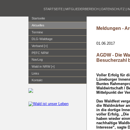
STARTSEITE
|
MITGLIEDERBEREICH
|
DATENSCHUTZ
|
I
Startseite
Aktuelles
Meldungen - Ar
Termine
DLG-Waldtage
01.06.2017
Verband [+]
PEFC NRW
AGDW - Die Wa
Besucherzahl b
NavLog
Wald in NRW [+]
Links
Voller Erfolg für 
Lüneburger Innenst
Kontakt
Buntes Rahmenpro
Waldwirtschaft / B
Mittelpunkt der Ve
Das Waldfest ver
die Waldmärker an
in die dortige Inn
voller Erfolg. „Di
haben wieder einm
nachhaltige Waldb
Interesse“, sagte 