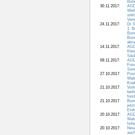
Bund
30.11.2017:
AGD
Wei
steh
Verw
24.11.2017:
Dr. 
1. B
Bund
Bun
aktu
14.11.2017:
AGD
Klei
Säul
09.11.2017:
AGD
Fors
Sond
27.10.2017:
Posi
Wal
Koal
21.10.2017:
Vort
beih
fors
21.10.2017:
Bund
jetz
Einh
20.10.2017:
AGD
Wal
hohe
20.10.2017:
Neua
auc