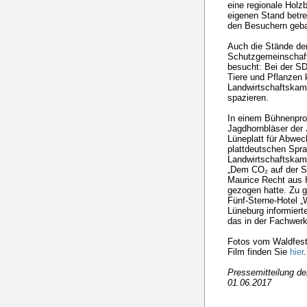
eine regionale Hol
eigenen Stand betr
den Besuchern geba
Auch die Stände de
Schutzgemeinschaf
besucht: Bei der S
Tiere und Pflanzen 
Landwirtschaftska
spazieren.
In einem Bühnenpro
Jagdhornbläser der 
Lüneplatt für Abwec
plattdeutschen Spr
Landwirtschaftska
„Dem CO₂ auf der Sp
Maurice Recht aus 
gezogen hatte. Zu 
Fünf-Sterne-Hotel 
Lüneburg informier
das in der Fachwerk
Fotos vom Waldfest
Film finden Sie
hier
.
Pressemitteilung 
01.06.2017