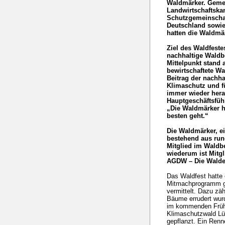
Waldmärker. Gemei
Landwirtschaftska
Schutzgemeinschaf
Deutschland sowie
hatten die Waldmä
Ziel des Waldfeste
nachhaltige Waldb
Mittelpunkt stand 
bewirtschaftete Wa
Beitrag der nachha
Klimaschutz und fü
immer wieder hera
Hauptgeschäftsfüh
„Die Waldmärker h
besten geht.“
Die Waldmärker, ei
bestehend aus run
Mitglied im Waldb
wiederum ist Mitg
AGDW – Die Walde
Das Waldfest hatte 
Mitmachprogramm ge
vermittelt. Dazu zä
Bäume errudert wur
im kommenden Frühj
Klimaschutzwald Lü
gepflanzt. Ein Renn