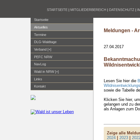
STARTSEITE
|
MITGLIEDERBEREICH
|
DATENSCHUTZ
|
I
Startseite
Aktuelles
Meldungen - Ar
Termine
DLG-Waldtage
27.04.2017
Verband [+]
PEFC NRW
Bekanntmachu
Wildnisentwic
NavLog
Wald in NRW [+]
Links
Lesen Sie hier die
B
Wildnisentwicklung
Kontakt
sowie die Tabelle de
Klicken Sie hier, u
gelangen und zu den
als Anlagen zum Do
Zeige alle Meld
2024
|
2023
|
202