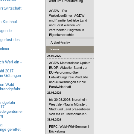
wirbt um Unterstützung
stwirtschaft
AGDW - Die
Waldeigentümer: AGDW
und Familienbetriebe Land
 Kirchhof-
und Forst warnen vor
versteckten Eingriffen in
ragende
Eigentumsrechte
gerfest des
Artikel-Archiv
liner
Termine
25.08.2026
h Werl ein -
AGDW Masterclass: Update
EUDR: Aktueller Stand zur
hl 2017
EU-Verordnung über
in Göttingen
Entwaldungsfreie Produkte
und Auswirkungen für die
den Wald
Forstwirtschaft
brandgefahr
28.08.2026
bis 30.08.2026: Nordrhein-
andgefahr
Westfalen-Tag in Münster:
017
Stadt und Land präsentieren
aldeigentümer
sich mit elf Themenmeilen
rg
31.08.2026
rg
PEFC: Wald-Wild-Seminar in
nge gerettet
Bückeburg