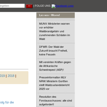
| FOLGE UNS:
Lies mich - Wichtig!
MUNV: Ministerien warnen
vor erhöhter
Waldbrandgefahr und
zunehmenden Schäden im
Wald
DFWR: Der Wald der
Zukunft braucht Freiheit,
keine Fesseln
Mit vereinten Kräften gegen
die Afrikanische
Schweinepest (ASP)!
019
|
2018
|
Presseinformation MLV
NRW: Ministerin Gorißen
stellt Waldzustandsbericht
2025 vor
Resolution des
Forstausschusses: alle sind
lg für die
aufgefordert!