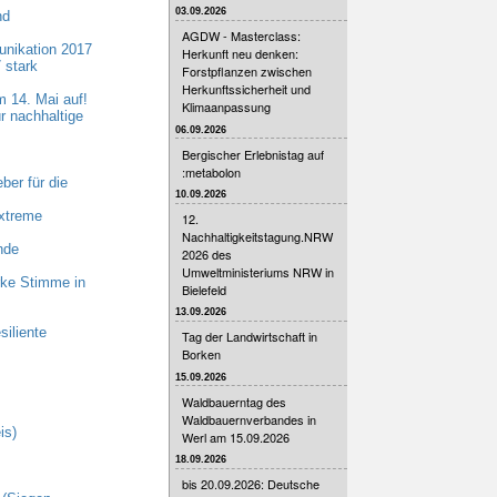
03.09.2026
nd
AGDW - Masterclass:
nikation 2017
Herkunft neu denken:
 stark
Forstpflanzen zwischen
Herkunftssicherheit und
 14. Mai auf!
Klimaanpassung
r nachhaltige
06.09.2026
Bergischer Erlebnistag auf
:metabolon
er für die
10.09.2026
xtreme
12.
Nachhaltigkeitstagung.NRW
nde
2026 des
Umweltministeriums NRW in
rke Stimme in
Bielefeld
13.09.2026
iliente
Tag der Landwirtschaft in
Borken
15.09.2026
Waldbauerntag des
Waldbauernverbandes in
is)
Werl am 15.09.2026
18.09.2026
bis 20.09.2026: Deutsche