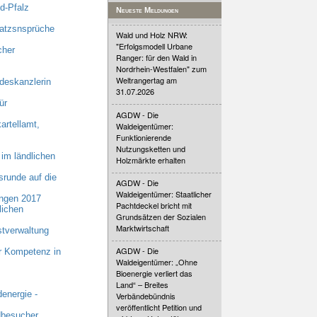
d-Pfalz
Neueste Meldungen
tatzsnsprüche
Wald und Holz NRW:
"Erfolgsmodell Urbane
cher
Ranger: für den Wald in
Nordrhein-Westfalen" zum
Weltrangertag am
eskanzlerin
31.07.2026
ür
AGDW - Die
artellamt,
Waldeigentümer:
Funktionierende
Nutzungsketten und
im ländlichen
Holzmärkte erhalten
runde auf die
AGDW - Die
Waldeigentümer: Staatlicher
ungen 2017
Pachtdeckel bricht mit
lichen
Grundsätzen der Sozialen
Marktwirtschaft
stverwaltung
AGDW - Die
r Kompetenz in
Waldeigentümer: „Ohne
Bioenergie verliert das
Land“ – Breites
energie -
Verbändebündnis
veröffentlicht Petition und
dbesucher