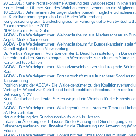
20.12.2017: Kartellrechtskonforme Änderung des Waldgesetzes in Rheinlan
Kartelldebatte: Offener Brief des Waldbauernvorsitzenden an die Mitglieder
18.12.2017: Unternehmen der Sägeindustrie bündeln mögliche Schadeners
im Kartellverfahren gegen das Land Baden-Württemberg
Kongresszeitung zum Bundeskongress für Führungskräfte Forstwirtschaftli
Zusammenschlüsse 2017
NDR Doku mit Prinz Salm
AGDW - Die Waldeigentümer: Weihnachtsbaum aus Niedersachsen an Bund
Angela Merkel übergeben
AGDW - Die Waldeigentümer: Weihnachtsbaum für Bundeskanzlerin steht f
Geradlinigkeit und tiefe Verwurzelung
Dr. Markus Wagemann, Vorsitzender der 1. Beschlussabteilung im Bundesk
berichtet auf dem Bundeskongress in Wernigerode zum aktuellen Stand im
Kartellrechtsverfahren
AGDW - Die Waldeigentümer: Kleinprivatwaldbesitzer sind tragende Säulen 
Raum
AGDW - Die Waldeigentümer: Forstwirtschaft muss in nächster Sondierungs
Tagesordnung
Positionierung der AGDW - Die Waldeigentümer zu den Koalitionsverhandl
Vortrag Dr. Wippel zur Kartell- und beihilferechtliche Problematik in der forst
Betreuung NRW
Bund Deutscher Forstleute: Stellen wir jetzt die Weichen für die Einheitsfor
4.0?!
AGDW - Die Waldeigentümer: Waldeigentümer mit starkem Team und hohe
SVLFG vertreten
Neuausrichtung des Rundholzverkaufs auch in Hessen
Erlass zur Änderung des Erlasses für die Planung und Genehmigung von
Windenergieanlagen und Hinweise für die Zielsetzung und Anwendung (Wind
Erlass)
AGDW - Die Waldeigentümer: Höhepunkt der Pilzsaison: Das müssen Wal