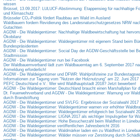
wissen
Brüssel, 13.09.2017: LULUCF-Abstimmung: Etappensieg für nachhaltige For
und Klimaschutz
Brüsseler CO₂-Politik fördert Raubbau am Wald im Ausland
Waldbauern fordern Revidierung des Landesnaturschutzgesetzes NRW nach
Gutachten
AGDW - Die Waldeigentümer: Nachhaltige Waldbewirtschaftung hat hervor
Ökobilanz
AGDW - Die Waldeigentümer: Waldeigentümer mit eigenem Stand beim Bür
Bundespräsidenten
AGDW - Die Waldeigentümer: Social Day der AGDW-Geschäftsstelle bei Ber
Stadtmission
AGDW - Die Waldeigentümer nun bei Facebook
Der Waldbauernverband lädt zum Waldbauerntag am 6. September 2017 nac
Anmeldung erforderlich!
AGDW - Die Waldeigentümer und DFWR: Wahlprüfsteine zur Bundestagswa
Informationen zur Tagung vom "Nutzen der Holznutzung" am 22. Juni 2017 
PEFC Deutschland e.V.: Wer wird Waldhauptstadt 2018? Jetzt bewerben!
AGDW - Die Waldeigentümer: Deutschland braucht einen Marshallplan für 
Dt. Feuerwehrverband und AGDW - Die Waldeigentümer: Warnung vor Wald
durch Brandstiftung
AGDW - Die Waldeigentümer und SVLFG: Ergebnisse der Sozialwahl 2017
AGDW - Die Waldeigentümer: Waldeigentümer warnen vor erhöhter Waldbr
AGDW - Die Waldeigentümer: Waldeigentümer erfolgreich bei Sozialwahl 2
AGDW - Die Waldeigentümer: LIGNA 2017 als wichtiger Impulsgeber für W
AGDW - Die Waldeigentümer: Hohe Besucherzahl beim Waldfest in Lünebu
AGDW - Die Waldeigentümer veröffentlichen Jahresbericht 2016
AGDW - Die Waldeigentümer: Waldmärker laden ein zu Waldfest in Lünebu
AGDW - Die Waldeigentümer: Wälder müssen vor Zerstörung durch Schädli
werden