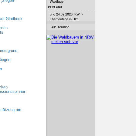
 (Siegen-
Waldtage
23.09.2026
und 24.09.2026: KWF-
adt Gladbeck
Thementage in Ulm
Alle Termine
eden
fs
emersgrund,
Siegen-
n
ecken
essionsspinner
rstützung am