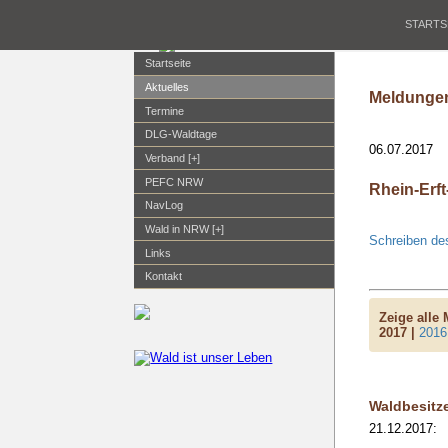
STARTS
Startseite
Aktuelles
Meldungen
Termine
DLG-Waldtage
06.07.2017
Verband [+]
PEFC NRW
Rhein-Erf
NavLog
Wald in NRW [+]
Schreiben des
Links
Kontakt
Zeige alle
2017 |
2016
Waldbesitz
21.12.2017: