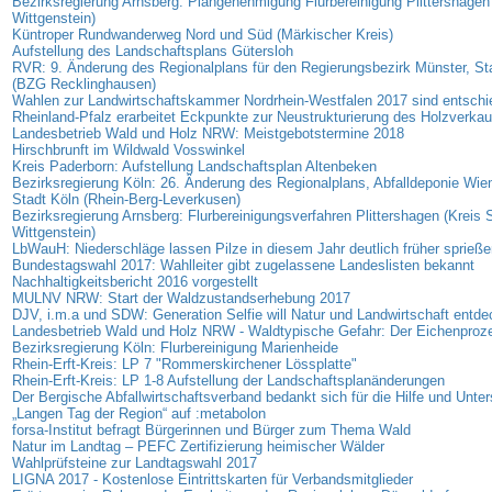
Bezirksregierung Arnsberg: Plangenehmigung Flurbereinigung Plittershagen
Wittgenstein)
Küntroper Rundwanderweg Nord und Süd (Märkischer Kreis)
Aufstellung des Landschaftsplans Gütersloh
RVR: 9. Änderung des Regionalplans für den Regierungsbezirk Münster, St
(BZG Recklinghausen)
Wahlen zur Landwirtschaftskammer Nordrhein-Westfalen 2017 sind entschi
Rheinland-Pfalz erarbeitet Eckpunkte zur Neustrukturierung des Holzverkau
Landesbetrieb Wald und Holz NRW: Meistgebotstermine 2018
Hirschbrunft im Wildwald Vosswinkel
Kreis Paderborn: Aufstellung Landschaftsplan Altenbeken
Bezirksregierung Köln: 26. Änderung des Regionalplans, Abfalldeponie Wi
Stadt Köln (Rhein-Berg-Leverkusen)
Bezirksregierung Arnsberg: Flurbereinigungsverfahren Plittershagen (Kreis 
Wittgenstein)
LbWauH: Niederschläge lassen Pilze in diesem Jahr deutlich früher sprieße
Bundestagswahl 2017: Wahlleiter gibt zugelassene Landeslisten bekannt
Nachhaltigkeitsbericht 2016 vorgestellt
MULNV NRW: Start der Waldzustandserhebung 2017
DJV, i.m.a und SDW: Generation Selfie will Natur und Landwirtschaft entd
Landesbetrieb Wald und Holz NRW - Waldtypische Gefahr: Der Eichenproz
Bezirksregierung Köln: Flurbereinigung Marienheide
Rhein-Erft-Kreis: LP 7 "Rommerskirchener Lössplatte"
Rhein-Erft-Kreis: LP 1-8 Aufstellung der Landschaftsplanänderungen
Der Bergische Abfallwirtschaftsverband bedankt sich für die Hilfe und Unte
„Langen Tag der Region“ auf :metabolon
forsa-Institut befragt Bürgerinnen und Bürger zum Thema Wald
Natur im Landtag – PEFC Zertifizierung heimischer Wälder
Wahlprüfsteine zur Landtagswahl 2017
LIGNA 2017 - Kostenlose Eintrittskarten für Verbandsmitglieder