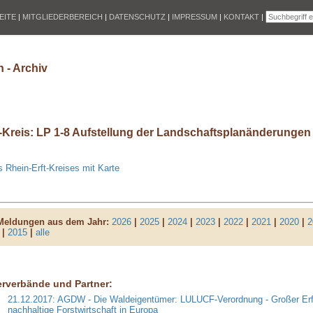
EITE
|
MITGLIEDERBEREICH
|
DATENSCHUTZ
|
IMPRESSUM
|
KONTAKT
|
 - Archiv
t-Kreis: LP 1-8 Aufstellung der Landschaftsplanänderungen
 Rhein-Erft-Kreises mit Karte
 Meldungen aus dem Jahr:
2026
|
2025
|
2024
|
2023
|
2022
|
2021
|
2020
|
2
|
2015
|
alle
erverbände und Partner:
21.12.2017: AGDW - Die Waldeigentümer: LULUCF-Verordnung - Großer Erfo
nachhaltige Forstwirtschaft in Europa