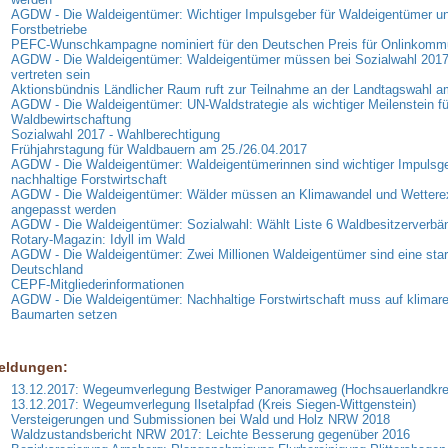
AGDW - Die Waldeigentümer: Wichtiger Impulsgeber für Waldeigentümer u
Forstbetriebe
PEFC-Wunschkampagne nominiert für den Deutschen Preis für Onlinkommu
AGDW - Die Waldeigentümer: Waldeigentümer müssen bei Sozialwahl 2017
vertreten sein
Aktionsbündnis Ländlicher Raum ruft zur Teilnahme an der Landtagswahl am
AGDW - Die Waldeigentümer: UN-Waldstrategie als wichtiger Meilenstein fü
Waldbewirtschaftung
Sozialwahl 2017 - Wahlberechtigung
Frühjahrstagung für Waldbauern am 25./26.04.2017
AGDW - Die Waldeigentümer: Waldeigentümerinnen sind wichtiger Impulsgeb
nachhaltige Forstwirtschaft
AGDW - Die Waldeigentümer: Wälder müssen an Klimawandel und Wettere
angepasst werden
AGDW - Die Waldeigentümer: Sozialwahl: Wählt Liste 6 Waldbesitzerverbä
Rotary-Magazin: Idyll im Wald
AGDW - Die Waldeigentümer: Zwei Millionen Waldeigentümer sind eine sta
Deutschland
CEPF-Mitgliederinformationen
AGDW - Die Waldeigentümer: Nachhaltige Forstwirtschaft muss auf klimares
Baumarten setzen
eldungen:
13.12.2017: Wegeumverlegung Bestwiger Panoramaweg (Hochsauerlandkre
13.12.2017: Wegeumverlegung Ilsetalpfad (Kreis Siegen-Wittgenstein)
Versteigerungen und Submissionen bei Wald und Holz NRW 2018
Waldzustandsbericht NRW 2017: Leichte Besserung gegenüber 2016