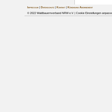
Impressum
|
Datenschutz
|
Kontakt
|
Kündigung Abonnement
© 2022 Waldbauernverband NRW e.V. |
Cookie Einstellungen anpass