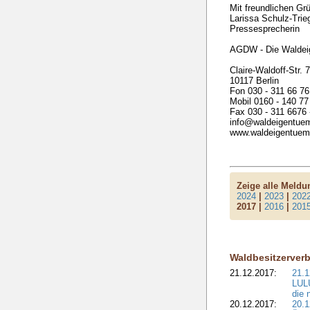
Mit freundlichen Gr
Larissa Schulz-Trieg
Pressesprecherin
AGDW - Die Waldei
Claire-Waldoff-Str. 
10117 Berlin
Fon 030 - 311 66 76
Mobil 0160 - 140 77
Fax 030 - 311 6676 
info@waldeigentue
www.waldeigentuem
Zeige alle Meld
2024
|
2023
|
202
2017 |
2016
|
201
Waldbesitzerver
21.12.2017:
21.1
LULU
die 
20.12.2017:
20.1