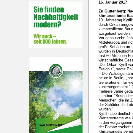
16. Januar 2017
Zu Guttenberg: Nac
klimaresiliente B
10. Jahrestag Kyril
durch Orkan umgewo
klimaresiliente Bau
ausgebaut werden
Vor genau zehn Jahr
Mitteleuropa und ri
große Schäden an. 
wurden in Deutschl
fast 60 Millionen Fe
wirtschaftliche Ges
„Der Orkan Kyrill wa
Ereignis“, sagte Ph
– Die Waldeigentüm
heute in Berlin, „in
Generationen für vi
zunichtegemacht.“ 
mehrere Jahre geda
sichtbar. “Besonder
Menschen, die im Z
der Schäden ihr Leb
wurden.“
Kyrill habe deutlic
Wetterextreme wie 
in den vergangenen
der Forstwirtschaf
Klimawandels bereit