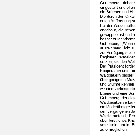
Guttenberg, „daher
eingestellt und pfl
die Stürmen und Hit
Die durch den Orkan
durch Aufforstung s
Bei der Wiederauffo
angebaut, die beso
gewappnet ist und m
besser zurechtkommt
Guttenberg: „Wenn w
ausreichend Holz au
zur Verfügung stelle
Regionen vermeiden
setzen, die den Wet
Der Präsident forde
Kooperation und Fo
Waldbauern besser 
über geeignete Ma
und Stürme kennen 
wir eine verbesser
Ebene und eine Bün
Guttenberg, der gle
Waldbesitzerverban
die länderübergrei
den vergangenen Ja
Waldklimafonds-Pr
über forstliches K
vermitteln, um im Er
zu ermöglichen.