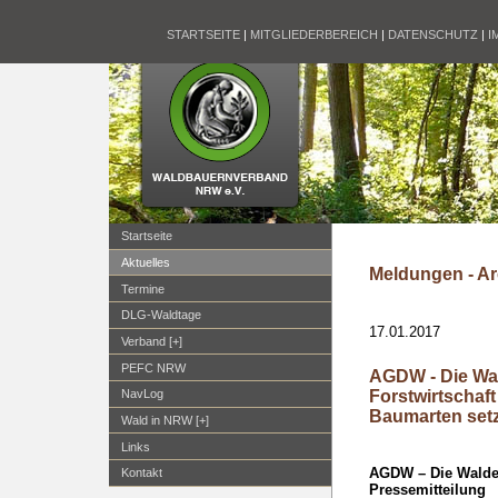
STARTSEITE
|
MITGLIEDERBEREICH
|
DATENSCHUTZ
|
I
Startseite
Aktuelles
Meldungen - Ar
Termine
DLG-Waldtage
17.01.2017
Verband [+]
PEFC NRW
AGDW - Die Wa
Forstwirtschaft
NavLog
Baumarten set
Wald in NRW [+]
Links
AGDW – Die Walde
Kontakt
Pressemitteilung