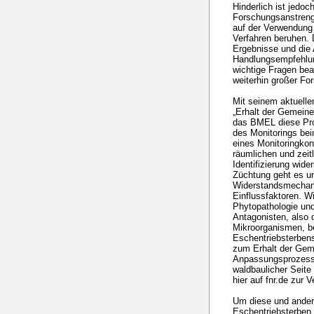
Hinderlich ist jedo
Forschungsanstreng
auf der Verwendung
Verfahren beruhen. 
Ergebnisse und die 
Handlungsempfehlun
wichtige Fragen bea
weiterhin großer Fo
Mit seinem aktuelle
„Erhalt der Gemein
das BMEL diese Pro
des Monitorings bei
eines Monitoringkon
räumlichen und zei
Identifizierung wid
Züchtung geht es un
Widerstandsmechan
Einflussfaktoren. W
Phytopathologie und
Antagonisten, also
Mikroorganismen, b
Eschentriebsterben
zum Erhalt der Gem
Anpassungsprozesse
waldbaulicher Seite
hier auf fnr.de zur 
Um diese und ander
Eschentriebsterben