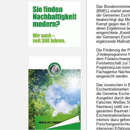
Das Bundesminister
(BMEL) startet eine
der Gemeinen Esche
beabsichtigt das Mi
Kampf gegen das Es
deren Ergebnisse be
eingerichtete „Koord
der Gemeinen Esche 
ergänzende Maßna
Die Förderung der P
„Förderprogramms 
dem Förderschwerpu
Forstwirtschaft zur
Projektskizzen kön
Fachagentur Nachw
eingereicht werden.
Das inzwischen in E
Eschentriebsterben 
die Gemeine Esche 
Ausgelöst durch de
Falsches Weißes S
fraxineus) stellt sie
gesamten Baumart i
Eschentriebsterbens
intensiv dazu gefor
Forschungseinrichtu
intensiven Erfahru