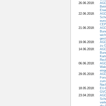
26.06.2018:
AGD
Betr
Erwe
22.06.2018:
AGD
Scho
euro
CEP
21.06.2018:
AGD
Bund
wich
gest
19.06.2018:
AGDW
zu G
14.06.2018:
AGD
Bund
Kart
Rech
06.06.2018:
AGDW
Wal
eing
29.05.2018:
AGD
Fors
zum 
Nach
18.05.2018:
EU-
GVO)
23.04.2018:
AGD
Sch
verl
die 