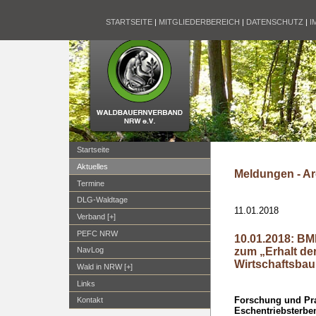
STARTSEITE
|
MITGLIEDERBEREICH
|
DATENSCHUTZ
|
I
Startseite
Aktuelles
Meldungen - Ar
Termine
DLG-Waldtage
11.01.2018
Verband [+]
PEFC NRW
10.01.2018: BME
zum „Erhalt de
NavLog
Wirtschaftsba
Wald in NRW [+]
Links
Forschung und Pr
Kontakt
Eschentriebsterben