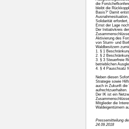
die Forstchefkonfere
bleibt die Rückkoppl
Basis?“ Damit entst
Ausnahmesituation, 
Solidarität erforder
Ernst der Lage noch
Der Initiativkreis de
Zusammenschlüsse f
Aktivierung des Fo
von Sturm- und Bor
Waldbesitzern zumin
1. § 1 Beschränkun
2. § 2 Beschränkung
3. § 3 Steuerfreie R
betrieblichen Ausgl
4. § 4 Pauschsatz 
Neben diesen Sofor
Strategie sowie Hil
auch in Zukunft die
aufrechtzuerhalten.
Der IK ist ein Netz
Zusammenschlüssen 
Mitglieder die Inte
Waldeigentümern auf
Pressemitteilung d
24.09.2018