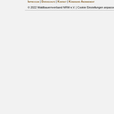
Impressum
|
Datenschutz
|
Kontakt
|
Kündigung Abonnement
© 2022 Waldbauernverband NRW e.V. |
Cookie Einstellungen anpass