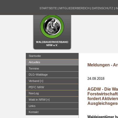
STARTSEITE
|
MITGLIEDERBEREICH
|
DATENSCHUTZ
|
I
Startseite
Aktuelles
Meldungen - Ar
Termine
DLG-Waldtage
24.09.2018
Verband [+]
PEFC NRW
AGDW - Die Wald
Forstwirtscha
NavLog
fordert Aktivi
Wald in NRW [+]
Ausgleichsges
Links
Kontakt
Waldeigentümer ha