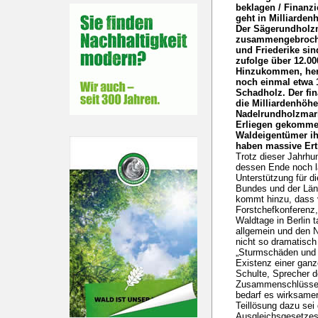
beklagen / Finanz
geht in Milliarden
Der Sägerundholzm
zusammengebroche
und Friederike sin
zufolge über 12.00
Hinzukommen, herv
noch einmal etwa 
Schadholz. Der fin
die Milliardenhöhe
Nadelrundholzmar
Erliegen gekommen
Waldeigentümer ih
haben massive Ert
Trotz dieser Jahrhu
dessen Ende noch la
Unterstützung für d
Bundes und der Län
kommt hinzu, dass 
Forstchefkonferenz
Waldtage in Berlin 
allgemein und den N
nicht so dramatisch
„Sturmschäden und 
Existenz einer ganz
Schulte, Sprecher de
Zusammenschlüsse. 
bedarf es wirksame
Teillösung dazu sei
Ausgleichsgesetzes.