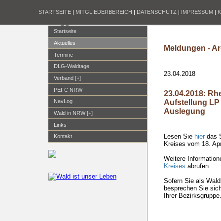
STARTSEITE
|
MITGLIEDERBEREICH
|
DATENSCHUTZ
|
IMPRESSUM
|
Startseite
Aktuelles
Meldungen - Ar
Termine
DLG-Waldtage
23.04.2018
Verband [+]
PEFC NRW
23.04.2018: Rh
Aufstellung LP 
NavLog
Auslegung
Wald in NRW [+]
Links
Lesen Sie
hier
das S
Kontakt
Kreises vom 18. Apr
Weitere Informatio
Kreises
abrufen.
Sofern Sie als Waldb
besprechen Sie sich
Ihrer Bezirksgruppe