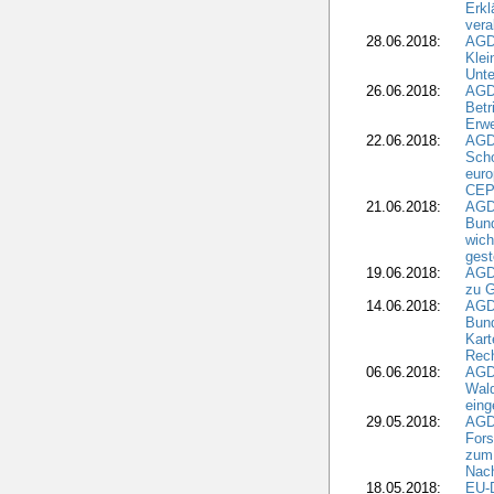
Erk
vera
28.06.2018:
AGD
Klei
Unte
26.06.2018:
AGD
Betr
Erwe
22.06.2018:
AGD
Scho
euro
CEP
21.06.2018:
AGD
Bund
wich
gest
19.06.2018:
AGDW
zu G
14.06.2018:
AGD
Bund
Kart
Rech
06.06.2018:
AGDW
Wal
eing
29.05.2018:
AGD
Fors
zum 
Nach
18.05.2018:
EU-