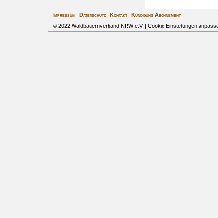
Impressum
|
Datenschutz
|
Kontakt
|
Kündigung Abonnement
© 2022 Waldbauernverband NRW e.V. |
Cookie Einstellungen anpass