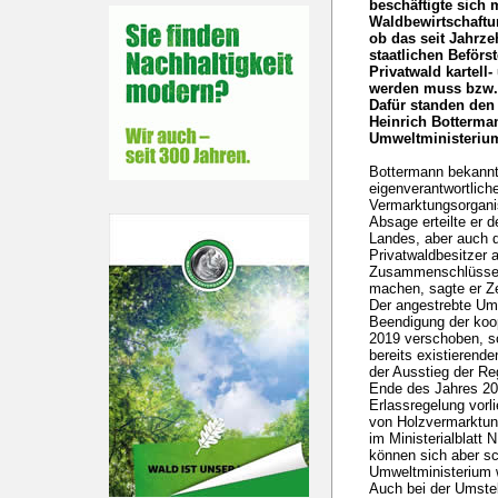
beschäftigte sich 
Waldbewirtschaftu
ob das seit Jahrze
staatlichen Beför
Privatwald kartell
werden muss bzw. 
Dafür standen den 
Heinrich Botterman
Umweltministeriu
Bottermann bekannte
eigenverantwortlic
Vermarktungsorganis
Absage erteilte er 
Landes, aber auch de
Privatwaldbesitzer a
Zusammenschlüsse.
machen, sagte er Ze
Der angestrebte Ums
Beendigung der koo
2019 verschoben, s
bereits existierend
der Ausstieg der Re
Ende des Jahres 20
Erlassregelung vorli
von Holzvermarktun
im Ministerialblatt 
können sich aber sc
Umweltministerium 
Auch bei der Umstel