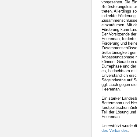
vorgesehen. Die Ein
Beförsterungsleistu
treten. Allerdings s
indirekte Förderung
Zusammenschlüssen 
einzuräumen. Mit den
Förderung kann End
Der Vorsitzende der
Heereman, forderte d
Förderung und keine
Zusammenschlüssen,
Selbständigkeit gem
Anpassungsphase mö
können. Gerade in d
Dürrephase und der 
es, bedachtsam mit
Unverständlich ersc
Sägeindustrie auf
ggf. auch gegen die
Heereman.
Ein starker Landesb
Bottermann und He
forstpolitischen Zie
Teil der Lösung und
Heereman.
Unterstützt wurde d
des Verbandes
.