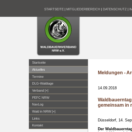
STARTSEITE
|
MITGLIEDERBEREICH
|
DATENSCHUTZ
|
I
Startseite
Aktuelles
Meldungen - Ar
Termine
DLG-Waldtage
14.09.2018
Verband [+]
PEFC NRW
Waldbauerntag 
gemeinsam in 
NavLog
Wald in NRW [+]
Links
Düsseldorf, 14. Se
Kontakt
Der Waldbauerntag