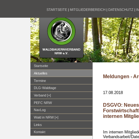
STARTSEITE
|
MITGLIEDERBEREICH
|
DATENSCHUTZ
|
I
Startseite
Aktuelles
Meldungen - Ar
Termine
DLG-Waldtage
17.08.2018
Verband [+]
PEFC NRW
DSGVO: Neues f
Forstwirtscha
NavLog
internen Mitgli
Wald in NRW [+]
Links
Im internen Mitglied
Kontakt
Verbandsarbeit/Date