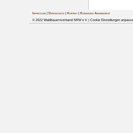
Impressum
|
Datenschutz
|
Kontakt
|
Kündigung Abonnement
© 2022 Waldbauernverband NRW e.V. |
Cookie Einstellungen anpass