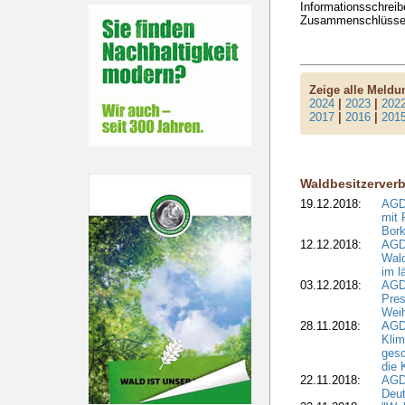
Informationsschreib
Zusammenschlüssen 
Zeige alle Meld
2024
|
2023
|
202
2017
|
2016
|
201
Waldbesitzerver
19.12.2018:
AGDW
mit 
Bork
12.12.2018:
AGD
Wald
im l
03.12.2018:
AGD
Pres
Wei
28.11.2018:
AGD
Klim
ges
die 
22.11.2018:
AGDW
Deut