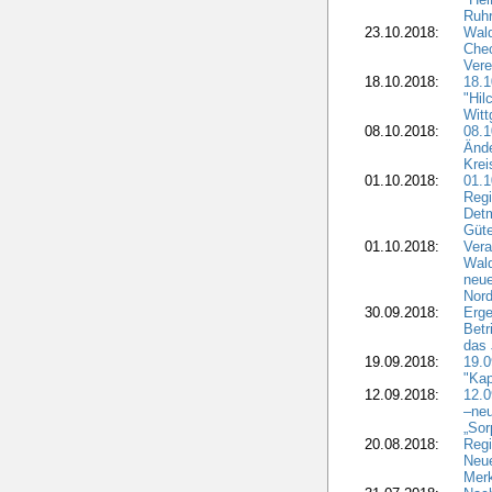
Ruhr
23.10.2018:
Wal
Chec
Vere
18.10.2018:
18.
"Hil
Witt
08.10.2018:
08.1
Ände
Krei
01.10.2018:
01.1
Regi
Detm
Güte
01.10.2018:
Vera
Wald
neue
Nord
30.09.2018:
Erge
Betr
das 
19.09.2018:
19.
"Kap
12.09.2018:
12.
–neu
„Sor
20.08.2018:
Reg
Neu
Merk