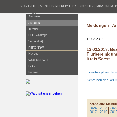
STARTSEITE
|
MITGLIEDERBEREICH
|
DATENSCHUTZ
|
IMPRESSUM
|
Startseite
Aktuelles
Meldungen - Ar
Termine
DLG-Waldtage
13.03.2018
Verband [+]
PEFC NRW
13.03.2018: Be
Flurbereinigun
NavLog
Kreis Soest
Wald in NRW [+]
Links
Einleitungsbeschlu
Kontakt
Schreiben der Bezi
Zeige alle Meld
2024
|
2023
|
202
2017
|
2016
|
201