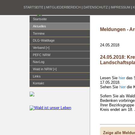
STARTSEITE
|
MITGLIEDERBEREICH
|
DATENSCHUTZ
|
IMPRESSUM
|
Startseite
Aktuelles
Meldungen - Ar
Termine
DLG-Waldtage
24.05.2018
Verband [+]
PEFC NRW
24.05.2018: Kr
Landschaftspla
NavLog
Wald in NRW [+]
Links
Lesen Sie
hier
das S
17.05.2018.
Kontakt
Sehen Sie
hier
die K
Sofern Sie als Waldb
Bedenken vorbringen
Ihrer Bezirksgruppe
Kreis endet am 18. 
Zeige alle Meld