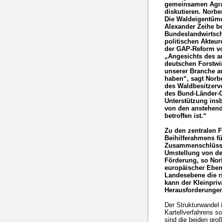
gemeinsamen Agrar
diskutieren. Norb
Die Waldeigentüme
Alexander Zeihe be
Bundeslandwirtsch
politischen Akteur
der GAP-Reform vo
„Angesichts des a
deutschen Forstwir
unserer Branche a
haben“, sagt Norbe
des Waldbesitzerv
des Bund-Länder-G
Unterstützung insb
von den anstehen
betroffen ist.“
Zu den zentralen 
Beihilferahmens fü
Zusammenschlüsse
Umstellung von der
Förderung, so Nor
europäischer Eben
Landesebene die r
kann der Kleinpri
Herausforderungen
Der Strukturwandel i
Kartellverfahrens 
sind die beiden gro