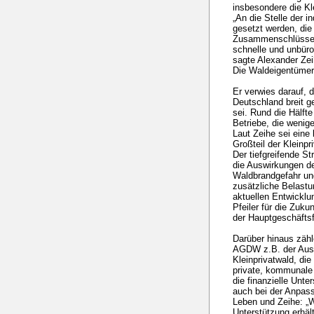
insbesondere die Kl
„An die Stelle der i
gesetzt werden, die 
Zusammenschlüssen
schnelle und unbüro
sagte Alexander Ze
Die Waldeigentümer
Er verwies darauf, 
Deutschland breit ge
sei. Rund die Hälft
Betriebe, die wenige
Laut Zeihe sei eine
Großteil der Kleinp
Der tiefgreifende St
die Auswirkungen d
Waldbrandgefahr un
zusätzliche Belastu
aktuellen Entwicklun
Pfeiler für die Zuku
der Hauptgeschäftsf
Darüber hinaus zähl
AGDW z.B. der Ausba
Kleinprivatwald, di
private, kommunale
die finanzielle Unt
auch bei der Anpas
Leben und Zeihe: „W
Unterstützung erhält