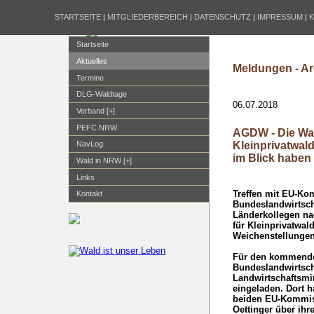
STARTSEITE
|
MITGLIEDERBEREICH
|
DATENSCHUTZ
|
IMPRESSUM
|
Startseite
Aktuelles
Meldungen - Ar
Termine
DLG-Waldtage
06.07.2018
Verband [+]
PEFC NRW
AGDW - Die Wa
Kleinprivatwal
NavLog
im Blick haben
Wald in NRW [+]
Links
Treffen mit EU-Ko
Kontakt
Bundeslandwirtscha
Länderkollegen na
für Kleinprivatwald
Weichenstellunge
Für den kommenden
Bundeslandwirtscha
Landwirtschaftsmi
eingeladen. Dort h
beiden EU-Kommis
Oettinger über ih