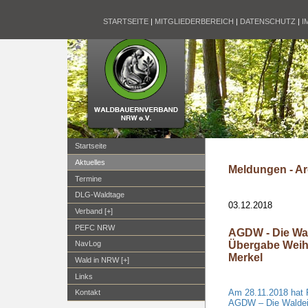
STARTSEITE
|
MITGLIEDERBEREICH
|
DATENSCHUTZ
|
I
Startseite
Aktuelles
Meldungen - Ar
Termine
DLG-Waldtage
03.12.2018
Verband [+]
PEFC NRW
AGDW - Die Wal
Übergabe Weih
NavLog
Merkel
Wald in NRW [+]
Links
Am 28.11.2018 hat P
Kontakt
AGDW – Die Waldei