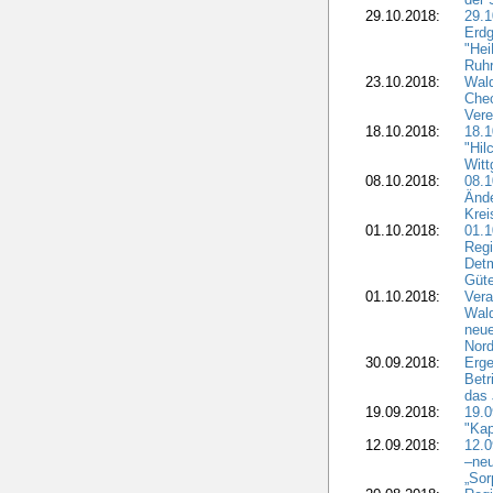
29.10.2018:
29.
Erdg
"Hei
Ruhr
23.10.2018:
Wal
Chec
Vere
18.10.2018:
18.
"Hil
Witt
08.10.2018:
08.1
Ände
Krei
01.10.2018:
01.1
Regi
Detm
Güte
01.10.2018:
Vera
Wald
neue
Nord
30.09.2018:
Erge
Betr
das 
19.09.2018:
19.
"Kap
12.09.2018:
12.
–neu
„Sor