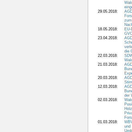
Wal
eing
29.05.2018:
AGD
Fors
zum 
Nach
18.05.2018:
EU-
GVO)
23.04.2018:
AGD
Sch
verl
die 
22.03.2018:
SDW 
Wald
21.03.2018:
AGD
Bund
Expe
20.03.2018:
AGD
Stim
12.03.2018:
AGD
Bund
der 
02.03.2018:
Wal
Posi
Holz
Priv
Fors
01.03.2018:
WBV-
und 
Umbr