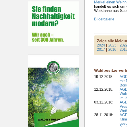
Merkel einen Weih
handelt es sich um 
Weißtanne aus Saue
Bildergalerie
Zeige alle Meld
2024
|
2023
|
202
2017
|
2016
|
201
Waldbesitzerver
19.12.2018:
AGDW
mit 
Bork
12.12.2018:
AGD
Wald
im l
03.12.2018:
AGD
Pres
Wei
28.11.2018:
AGD
Klim
ges