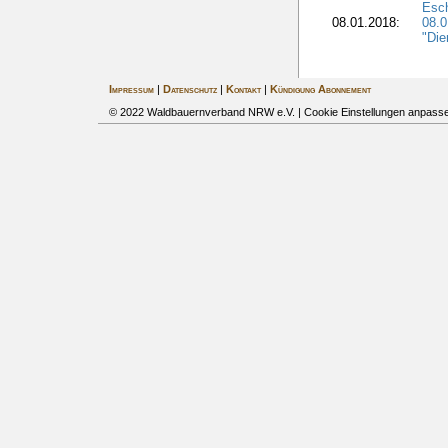
Esch
08.01.2018:
08.
"Die
Impressum
|
Datenschutz
|
Kontakt
|
Kündigung Abonnement
© 2022 Waldbauernverband NRW e.V. |
Cookie Einstellungen anpass